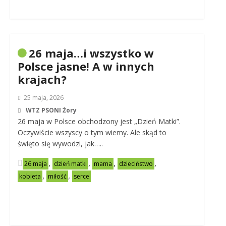
26 maja…i wszystko w
Polsce jasne! A w innych
krajach?
25 maja, 2026
WTZ PSONI Żory
26 maja w Polsce obchodzony jest „Dzień Matki”.
Oczywiście wszyscy o tym wiemy. Ale skąd to
święto się wywodzi, jak…..
,
,
,
,
26 maja
dzień matki
mama
dzieciństwo
,
,
kobieta
miłość
serce