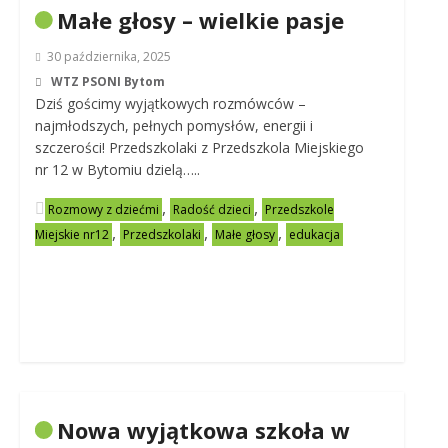
Małe głosy – wielkie pasje
30 października, 2025
WTZ PSONI Bytom
Dziś gościmy wyjątkowych rozmówców –
najmłodszych, pełnych pomysłów, energii i
szczerości! Przedszkolaki z Przedszkola Miejskiego
nr 12 w Bytomiu dzielą…..
,
,
Rozmowy z dziećmi
Radość dzieci
Przedszkole
,
,
,
Miejskie nr12
Przedszkolaki
Małe głosy
edukacja
Nowa wyjątkowa szkoła w