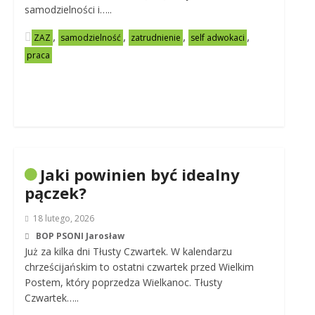
samodzielności i…..
,
,
,
,
ZAZ
samodzielność
zatrudnienie
self adwokaci
praca
Jaki powinien być idealny
pączek?
18 lutego, 2026
BOP PSONI Jarosław
Już za kilka dni Tłusty Czwartek. W kalendarzu
chrześcijańskim to ostatni czwartek przed Wielkim
Postem, który poprzedza Wielkanoc. Tłusty
Czwartek…..