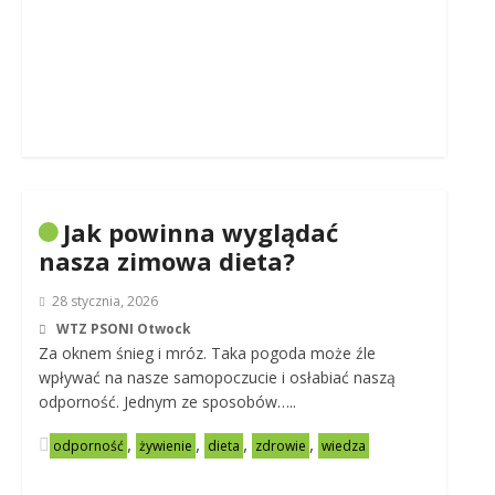
Jak powinna wyglądać
nasza zimowa dieta?
28 stycznia, 2026
WTZ PSONI Otwock
Za oknem śnieg i mróz. Taka pogoda może źle
wpływać na nasze samopoczucie i osłabiać naszą
odporność. Jednym ze sposobów…..
,
,
,
,
odporność
żywienie
dieta
zdrowie
wiedza