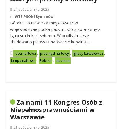
24 października, 2025
WTZ PSONI Rymanów
Bóbrka, to niewielka miejscowość w
województwie podkarpackim, którą kojarzymy z
Ignacym Łukasiewiczem. W pobliskim lesie
zbudowano pierwszą na świecie kopalnię…..
,
,
,
ropa naftowa
przemysł naftowy
Ignacy Łukasiewicz
,
,
lampa naftowa
Bóbrka
muzeum
Za nami 11 Kongres Osób z
Niepełnosprawnościami w
Warszawie
21 października, 2025