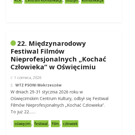
RCK
Centrum Komunikacji
olsztyn
komunikacja
22. Międzynarodowy
Festiwal Filmów
Nieprofesjonalnych „Kochać
Człowieka” w Oświęcimiu
1 czerwca, 2026
WTZ PSONI Mokrzeszów
W dniach 29-31 stycznia 2026 roku w
Oświęcimskim Centrum Kultury, odbył się Festiwal
Filmów Nieprofesjonalnych „Kochać Człowieka”.
To już 22……
,
,
,
oświęcim
festiwal
Film
człowiek