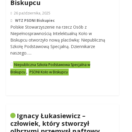
Biskupcu
26 października, 2025
WTZ PSONI Biskupiec
Polskie Stowarzyszenie na rzecz Osób z
Niepełnosprawnością Intelektualną Koło w
Biskupcu otworzyło nową placówkę: Niepubliczną
Szkołę Podstawową Specjalną. Dziennikarze
naszego…..
Niepubliczna Szkoła Podstawowa Specjalna w
,
Biskupcu
PSONI Koło w Biskupcu
Ignacy Łukasiewicz –
człowiek, który stworzył
olbrzymi przemysł naftowy