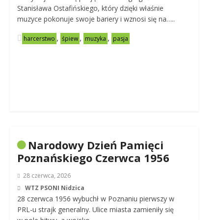
Stanisława Ostafińskiego, który dzięki właśnie
muzyce pokonuje swoje bariery i wznosi się na…..
,
,
,
harcerstwo
śpiew
muzyka
pasja
Narodowy Dzień Pamięci
Poznańskiego Czerwca 1956
28 czerwca, 2026
WTZ PSONI Nidzica
28 czerwca 1956 wybuchł w Poznaniu pierwszy w
PRL-u strajk generalny. Ulice miasta zamieniły się