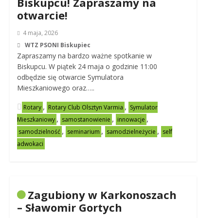
Biskupcu! Zapraszamy na
otwarcie!
4 maja, 2026
WTZ PSONI Biskupiec
Zapraszamy na bardzo ważne spotkanie w
Biskupcu. W piątek 24 maja o godzinie 11:00
odbędzie się otwarcie Symulatora
Mieszkaniowego oraz…..
,
,
Rotary
Rotary Club Olsztyn Varmia
Symulator
,
,
,
Mieszkaniowy
samostanowienie
innowacje
,
,
,
samodzielność
seminarium
samodzielneżycie
self
adwokaci
Zagubiony w Karkonoszach
– Sławomir Gortych