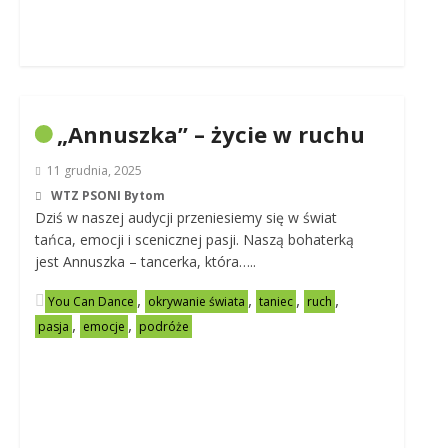
„Annuszka” – życie w ruchu
11 grudnia, 2025
WTZ PSONI Bytom
Dziś w naszej audycji przeniesiemy się w świat
tańca, emocji i scenicznej pasji. Naszą bohaterką
jest Annuszka – tancerka, która…..
,
,
,
,
You Can Dance
okrywanie świata
taniec
ruch
,
,
pasja
emocje
podróże