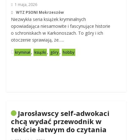
1 maja, 2026
WTZ PSONI Mokrzeszów
Niezwykła seria książek kryminalnych
opowiadająca niesamowite i fascynujące historie
o schroniskach w Karkonoszach. To góry i ich
otoczenie sprawiają, że…..
,
,
,
kryminał
książki
góry
hobby
Jarosławscy self-adwokaci
chcą wydać przewodnik w
tekście łatwym do czytania