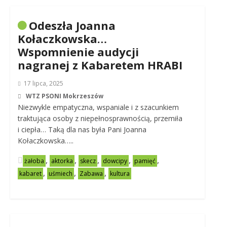
Odeszła Joanna
Kołaczkowska…
Wspomnienie audycji
nagranej z Kabaretem HRABI
17 lipca, 2025
WTZ PSONI Mokrzeszów
Niezwykle empatyczna, wspaniale i z szacunkiem
traktująca osoby z niepełnosprawnością, przemiła
i ciepła… Taką dla nas była Pani Joanna
Kołaczkowska…..
,
,
,
,
,
żałoba
aktorka
skecz
dowcipy
pamięć
,
,
,
kabaret
uśmiech
Zabawa
kultura