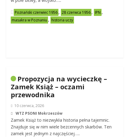
w pole bitwy, a wojsko…..
,
,
,
Poznański czerwiec 1956
28 czerwca 1956
IPN
,
masakra w Poznaniu
historia uczy
Propozycja na wycieczkę –
Zamek Książ – oczami
przewodnika
10 czerwca, 2026
WTZ PSONI Mokrzeszów
Zamek Książ to niezwykła historia pełna tajemnic.
Znajduje się w nim wiele bezcennych skarbów. Ten
zamek jest jednym z najczęściej…..