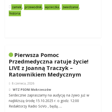
,
,
,
,
zamek
przewodnik
wycieczka
zwiedzanie
historia
Pierwsza Pomoc
Przedmedyczna ratuje życie!
LIVE z Joanną Traczyk –
Ratownikiem Medycznym
8 czerwca, 2026
WTZ PSONI Mokrzeszów
Serdecznie zapraszamy na audycję na żywo już w
najbliższą środę 15.10.2025 r. o godz. 12:00
Redaktorzy Radio SoVo , będą…..