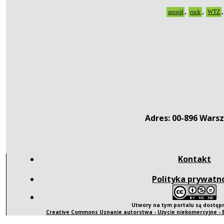
,
,
zespół
rock
WTZ
Adres: 00-896 Warsz
Kontakt
Polityka prywatn
Utwory na tym portalu są dostę
Creative Commons Uznanie autorstwa - Użycie niekomercyjne -