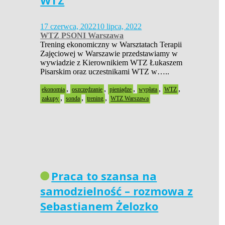
WTZ
17 czerwca, 2022
10 lipca, 2022
WTZ PSONI Warszawa
Trening ekonomiczny w Warsztatach Terapii
Zajęciowej w Warszawie przedstawiamy w
wywiadzie z Kierownikiem WTZ Łukaszem
Pisarskim oraz uczestnikami WTZ w…..
,
,
,
,
,
ekonomia
oszczędzanie
pieniądze
wypłata
WTZ
,
,
,
zakupy
sonda
trening
WTZ Warszawa
Praca to szansa na
samodzielność – rozmowa z
Sebastianem Żelozko