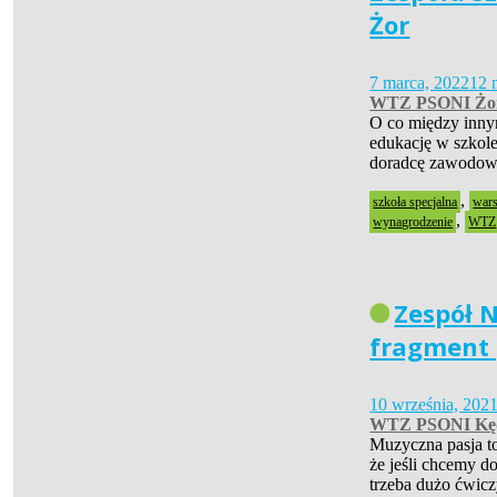
Żor
7 marca, 2022
12 
WTZ PSONI Żo
O co między inny
edukację w szkole 
doradcę zawodowe
,
szkoła specjalna
wars
,
wynagrodzenie
WTZ
Zespół N
fragment 
10 września, 202
WTZ PSONI Kęd
Muzyczna pasja to
że jeśli chcemy d
trzeba dużo ćwic