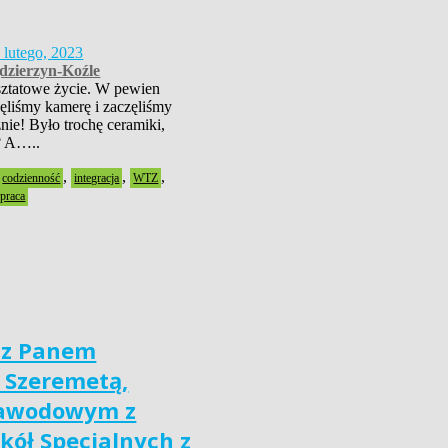
 lutego, 2023
zierzyn-Koźle
sztatowe życie. W pewien
ęliśmy kamerę i zaczęliśmy
nie! Było trochę ceramiki,
i? A…..
,
,
,
codzienność
integracja
WTZ
praca
 z Panem
 Szeremetą,
zawodowym z
kół Specjalnych z