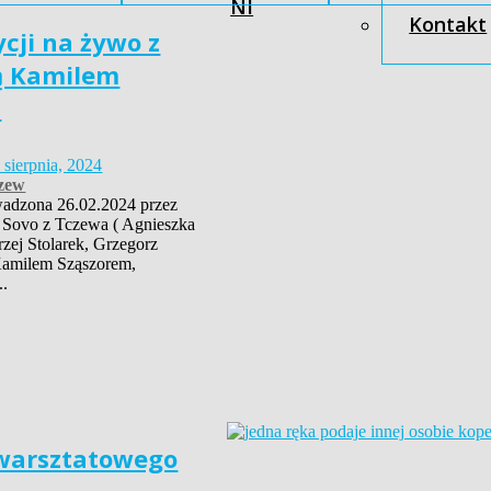
NI
Kontakt
cji na żywo z
tą Kamilem
m
 sierpnia, 2024
zew
adzona 26.02.2024 przez
 Sovo z Tczewa ( Agnieszka
zej Stolarek, Grzegorz
Kamilem Sząszorem,
..
 warsztatowego