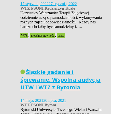
17 stycznia, 2022
27 stycznia, 2022
WTZ PSONI Kędzierzyn-Koźle
Uczestnicy Warsztatów Terapii Zajęciowej
codziennie uczą się samodzielności, wykonywania
różnych zajęć i odpowiedzialności. Każdy nas
bardzo chciałby być samodzielny i…..
,
,
WTZ
niepełnosprawność
praca
Śląskie gadanie i
śpiewanie. Wspólna audycja
UTW i WTZ z Bytomia
14 maja, 2021
30 lipca, 2021
WTZ PSONI Bytom
Bytomski Uniwersytet Trzeciego Wieku i Warsztat