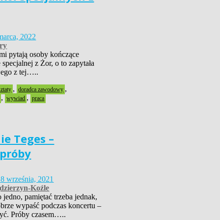
marca, 2022
ry
mi pytają osoby kończące
specjalnej z Żor, o to zapytała
go z tej…..
,
,
ztaty
doradca zawodowy
,
,
wywiad
praca
ie Teges –
próby
1
8 września, 2021
zierzyn-Koźle
 jedno, pamiętać trzeba jednak,
obrze wypaść podczas koncertu –
zyć. Próby czasem…..