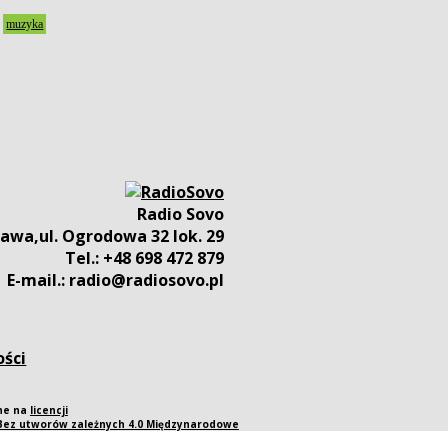
,
muzyka
Radio Sovo
awa,ul. Ogrodowa 32 lok. 29
Tel.: +48 698 472 879
E-mail.: radio@radiosovo.pl
ości
pne na
licencji
 Bez utworów zależnych 4.0 Międzynarodowe