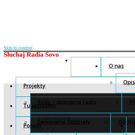
Skip to content
Słuchaj Radia Sovo
O nas
Opis
Projekty
SoVo – dostępne radio
Pr
Tu jesteśmy
internetowe
Senioralne Oddziały
Oddzia
Porady