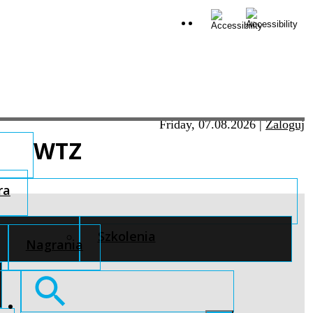
Friday, 07.08.2026
|
Zaloguj
WTZ
ra
Szkolenia
Nagrania