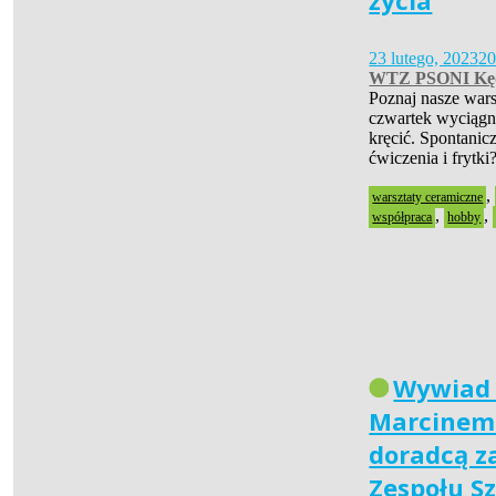
życia
23 lutego, 2023
20
WTZ PSONI Kęd
Poznaj nasze war
czwartek wyciągn
kręcić. Spontanicz
ćwiczenia i frytk
,
warsztaty ceramiczne
,
,
współpraca
hobby
Wywiad
Marcinem
doradcą 
Zespołu Sz