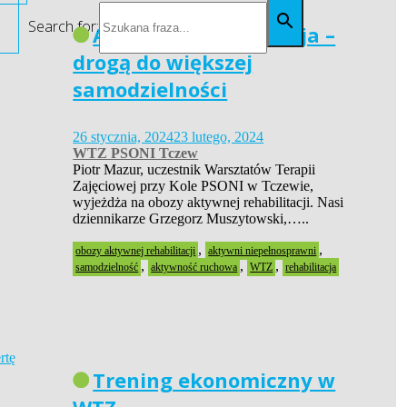
Search for:
Aktywna rehabilitacja –
drogą do większej
samodzielności
26 stycznia, 2024
23 lutego, 2024
WTZ PSONI Tczew
Piotr Mazur, uczestnik Warsztatów Terapii
Zajęciowej przy Kole PSONI w Tczewie,
wyjeżdża na obozy aktywnej rehabilitacji. Nasi
dziennikarze Grzegorz Muszytowski,…..
,
,
obozy aktywnej rehabilitacji
aktywni niepełnosprawni
,
,
,
samodzielność
aktywność ruchowa
WTZ
rehabilitacja
Trening ekonomiczny w