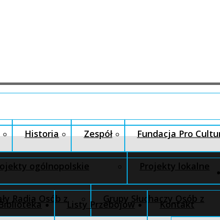
Historia
Zespół
Fundacja Pro Cultu
ojekty ogólnopolskie
Projekty lokalne
ły Radia Osób z
Grupy Słuchaczy Osób z
Biblioteka
Listy Przebojów
Kontakt