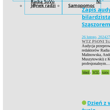
Radia SoVo
NI
J@nek radzi
Samopomoc
Zapis audy
bilardzis
Sząszore
26 lutego, 2024
27
WTZ PSONI Tc
Audycja przeprow
redaktorów Radia
Malinowska, Andr
Muszytowski) z 
profesjonalnym…
,
,
bilard
WTZ
tczew
Dzień z