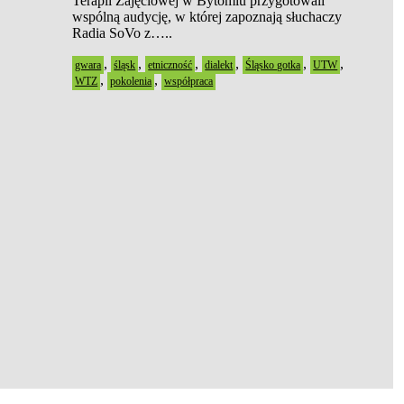
Terapii Zajęciowej w Bytomiu przygotowali
wspólną audycję, w której zapoznają słuchaczy
Radia SoVo z…..
,
,
,
,
,
,
gwara
śląsk
etniczność
dialekt
Śląsko gotka
UTW
,
,
WTZ
pokolenia
współpraca