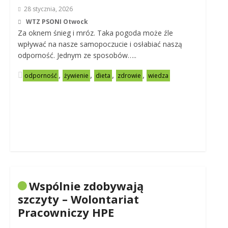
28 stycznia, 2026
WTZ PSONI Otwock
Za oknem śnieg i mróz. Taka pogoda może źle
wpływać na nasze samopoczucie i osłabiać naszą
odporność. Jednym ze sposobów…..
,
,
,
,
odporność
żywienie
dieta
zdrowie
wiedza
Wspólnie zdobywają
szczyty – Wolontariat
Pracowniczy HPE