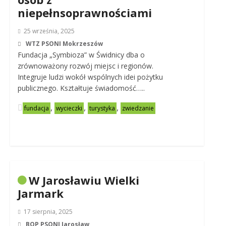
niepełnsoprawnościami
25 września, 2025
WTZ PSONI Mokrzeszów
Fundacja „Symbioza” w Świdnicy dba o
zrównoważony rozwój miejsc i regionów.
Integruje ludzi wokół wspólnych idei pożytku
publicznego. Kształtuje świadomość…..
,
,
,
fundacja
wycieczki
turystyka
zwiedzanie
W Jarosławiu Wielki
Jarmark
17 sierpnia, 2025
BOP PSONI Jarosław