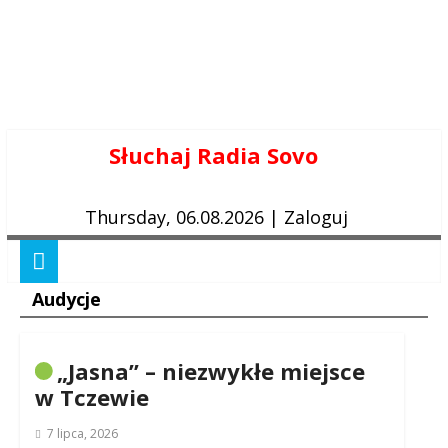
Skip
Słuchaj Radia Sovo
to
content
Thursday, 06.08.2026
|
Zaloguj
Audycje
„Jasna” – niezwykłe miejsce
w Tczewie
7 lipca, 2026