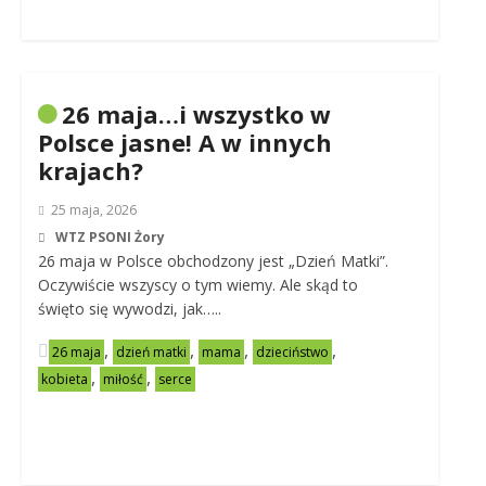
26 maja…i wszystko w
Polsce jasne! A w innych
krajach?
25 maja, 2026
WTZ PSONI Żory
26 maja w Polsce obchodzony jest „Dzień Matki”.
Oczywiście wszyscy o tym wiemy. Ale skąd to
święto się wywodzi, jak…..
,
,
,
,
26 maja
dzień matki
mama
dzieciństwo
,
,
kobieta
miłość
serce