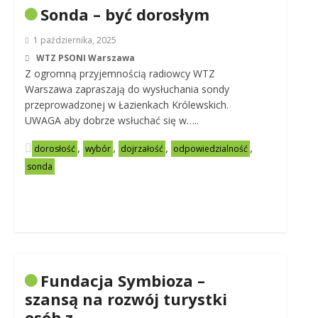
Sonda – być dorosłym
1 października, 2025
WTZ PSONI Warszawa
Z ogromną przyjemnością radiowcy WTZ
Warszawa zapraszają do wysłuchania sondy
przeprowadzonej w Łazienkach Królewskich.
UWAGA aby dobrze wsłuchać się w…..
,
,
,
,
dorosłość
wybór
dojrzałość
odpowiedzialność
sonda
Fundacja Symbioza –
szansą na rozwój turystki
osób z