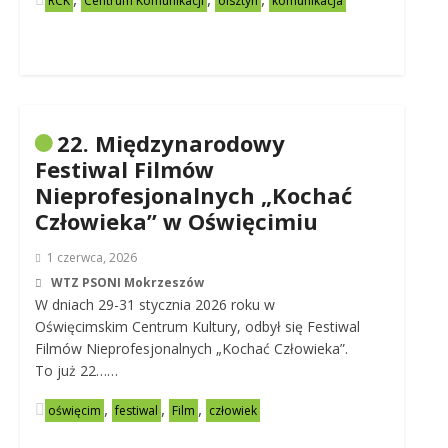
RCK
Centrum Komunikacji
olsztyn
komunikacja
22. Międzynarodowy
Festiwal Filmów
Nieprofesjonalnych „Kochać
Człowieka” w Oświęcimiu
1 czerwca, 2026
WTZ PSONI Mokrzeszów
W dniach 29-31 stycznia 2026 roku w
Oświęcimskim Centrum Kultury, odbył się Festiwal
Filmów Nieprofesjonalnych „Kochać Człowieka”.
To już 22……
,
,
,
oświęcim
festiwal
Film
człowiek