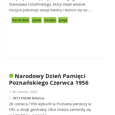
Stanisława Ostafińskiego, który dzięki właśnie
muzyce pokonuje swoje bariery i wznosi się na…..
,
,
,
harcerstwo
śpiew
muzyka
pasja
Narodowy Dzień Pamięci
Poznańskiego Czerwca 1956
28 czerwca, 2026
WTZ PSONI Nidzica
28 czerwca 1956 wybuchł w Poznaniu pierwszy w
PRL-u strajk generalny. Ulice miasta zamieniły się