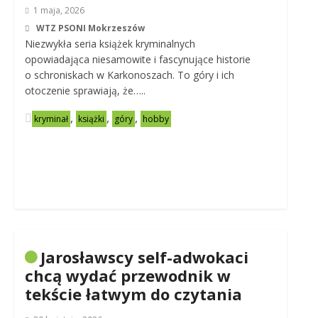
1 maja, 2026
WTZ PSONI Mokrzeszów
Niezwykła seria książek kryminalnych
opowiadająca niesamowite i fascynujące historie
o schroniskach w Karkonoszach. To góry i ich
otoczenie sprawiają, że…..
,
,
,
kryminał
książki
góry
hobby
Jarosławscy self-adwokaci
chcą wydać przewodnik w
tekście łatwym do czytania