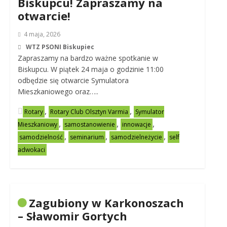
Biskupcu! Zapraszamy na
otwarcie!
4 maja, 2026
WTZ PSONI Biskupiec
Zapraszamy na bardzo ważne spotkanie w
Biskupcu. W piątek 24 maja o godzinie 11:00
odbędzie się otwarcie Symulatora
Mieszkaniowego oraz…..
,
,
Rotary
Rotary Club Olsztyn Varmia
Symulator
,
,
,
Mieszkaniowy
samostanowienie
innowacje
,
,
,
samodzielność
seminarium
samodzielneżycie
self
adwokaci
Zagubiony w Karkonoszach
– Sławomir Gortych