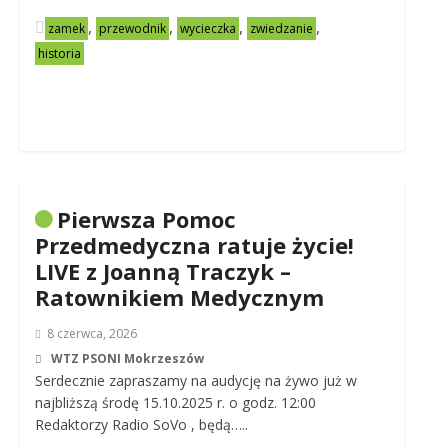
,
,
,
,
zamek
przewodnik
wycieczka
zwiedzanie
historia
Pierwsza Pomoc
Przedmedyczna ratuje życie!
LIVE z Joanną Traczyk –
Ratownikiem Medycznym
8 czerwca, 2026
WTZ PSONI Mokrzeszów
Serdecznie zapraszamy na audycję na żywo już w
najbliższą środę 15.10.2025 r. o godz. 12:00
Redaktorzy Radio SoVo , będą…..