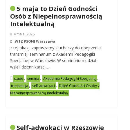
5 maja to Dzień Godności
Osób z Niepełnosprawnością
Intelektualną
4 maja, 2026
WTZ PSONI Warszawa
z tej okazji zapraszamy słuchaczy do obejrzenia
transmisji seminarium z Akademii Pedagogiki
Specjalnej w Warszawie. W seminarium udział
wzięli dziennikarze…..
,
,
,
stude
semina
Akademia Pedagogiki Specjalnej
,
,
transmisja
self-adwokaci
Dzień Godności Osoby z
Niepełnosprawnością Intelektualną
Self-adwokaci w Rzeszowie