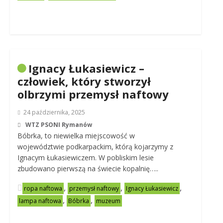
Ignacy Łukasiewicz –
człowiek, który stworzył
olbrzymi przemysł naftowy
24 października, 2025
WTZ PSONI Rymanów
Bóbrka, to niewielka miejscowość w
województwie podkarpackim, którą kojarzymy z
Ignacym Łukasiewiczem. W pobliskim lesie
zbudowano pierwszą na świecie kopalnię…..
,
,
,
ropa naftowa
przemysł naftowy
Ignacy Łukasiewicz
,
,
lampa naftowa
Bóbrka
muzeum