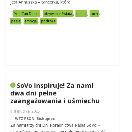
jest Annuszka – tancerka, która…..
,
,
,
,
You Can Dance
okrywanie świata
taniec
ruch
,
,
pasja
emocje
podróże
SoVo inspiruje! Za nami
dwa dni pełne
zaangażowania i uśmiechu
8 grudnia, 2025
WTZ PSONI Biskupiec
Za nami trzy dni Dni Poradnictwa Radia SoVo –
czas uśmiechu, rozmów i wspólnego działania. W