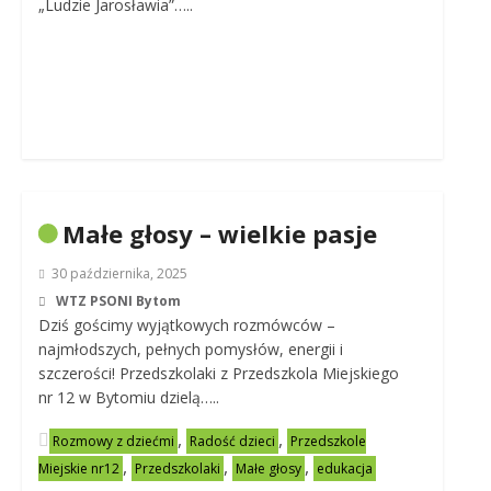
„Ludzie Jarosławia”…..
Małe głosy – wielkie pasje
30 października, 2025
WTZ PSONI Bytom
Dziś gościmy wyjątkowych rozmówców –
najmłodszych, pełnych pomysłów, energii i
szczerości! Przedszkolaki z Przedszkola Miejskiego
nr 12 w Bytomiu dzielą…..
,
,
Rozmowy z dziećmi
Radość dzieci
Przedszkole
,
,
,
Miejskie nr12
Przedszkolaki
Małe głosy
edukacja