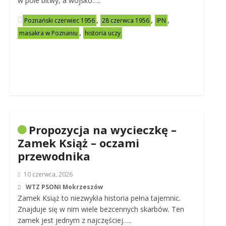
w pole bitwy, a wojsko…..
,
,
,
Poznański czerwiec 1956
28 czerwca 1956
IPN
,
masakra w Poznaniu
historia uczy
Propozycja na wycieczkę –
Zamek Książ – oczami
przewodnika
10 czerwca, 2026
WTZ PSONI Mokrzeszów
Zamek Książ to niezwykła historia pełna tajemnic.
Znajduje się w nim wiele bezcennych skarbów. Ten
zamek jest jednym z najczęściej…..