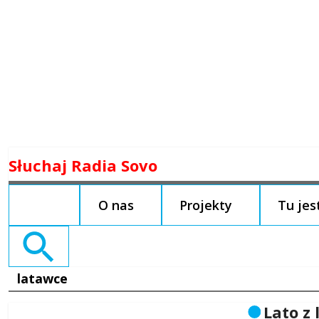
Skip
Słuchaj Radia Sovo
to
content
O nas
Projekty
Tu je
Search
for:
latawce
Lato z