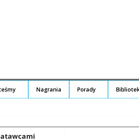
steśmy
Nagrania
Porady
Bibliote
 latawcami