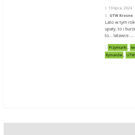
19 lipca, 2024
UTW Krosno
Lato w tym roku
upały, to i burz
to… latawce…
,
Przymiarki
Iw
,
Rymanów
UTW