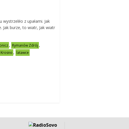
 wystrzeliło z upałami. Jak
e. Jak burze, to wiatr, Jak wiatr
…
,
,
onicz
Rymanów Zdrój
,
 Krosno
latawce