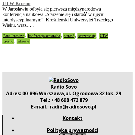
UTW Krosno
W Jarosławiu odbyła się pierwsza międzynarodowa
konferencja naukowa „Starzenie się i starość w ujęciu
interdyscyplinarnym”. Krośnieński Uniwersytet Trzeciego
Wieku, wraz…..
,
,
,
,
Pans Jarosław
konferencja senioralna
starość
starzenie się
UTW
,
Krosno
zdrowie
Radio Sovo
Adres: 00-896 Warszawa,ul. Ogrodowa 32 lok. 29
Tel.: +48 698 472 879
E-mail.: radio@radiosovo.pl
Kontakt
Polityka prywatności