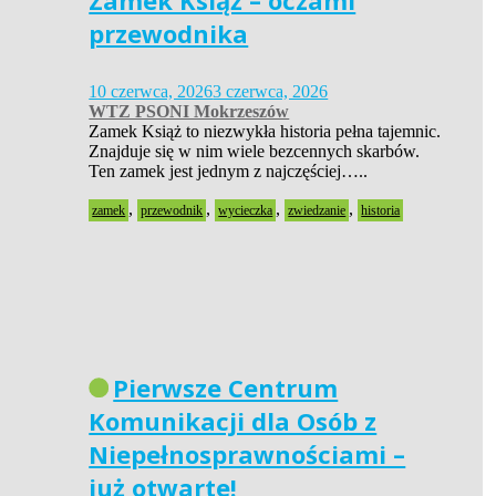
Zamek Książ – oczami
przewodnika
10 czerwca, 2026
3 czerwca, 2026
WTZ PSONI Mokrzeszów
Zamek Książ to niezwykła historia pełna tajemnic.
Znajduje się w nim wiele bezcennych skarbów.
Ten zamek jest jednym z najczęściej…..
,
,
,
,
zamek
przewodnik
wycieczka
zwiedzanie
historia
Pierwsze Centrum
Komunikacji dla Osób z
Niepełnosprawnościami –
już otwarte!