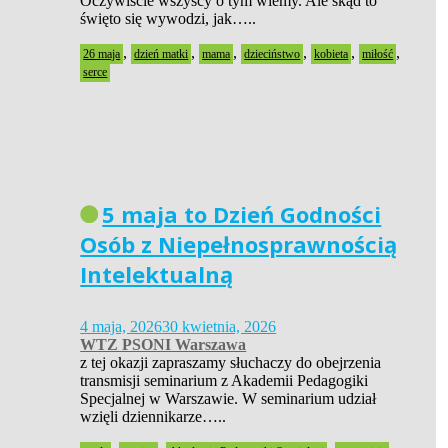
Oczywiście wszyscy o tym wiemy. Ale skąd to
święto się wywodzi, jak…..
,
,
,
,
,
,
26 maja
dzień matki
mama
dzieciństwo
kobieta
miłość
serce
5 maja to Dzień Godności
Osób z Niepełnosprawnością
Intelektualną
4 maja, 2026
30 kwietnia, 2026
WTZ PSONI Warszawa
z tej okazji zapraszamy słuchaczy do obejrzenia
transmisji seminarium z Akademii Pedagogiki
Specjalnej w Warszawie. W seminarium udział
wzięli dziennikarze…..