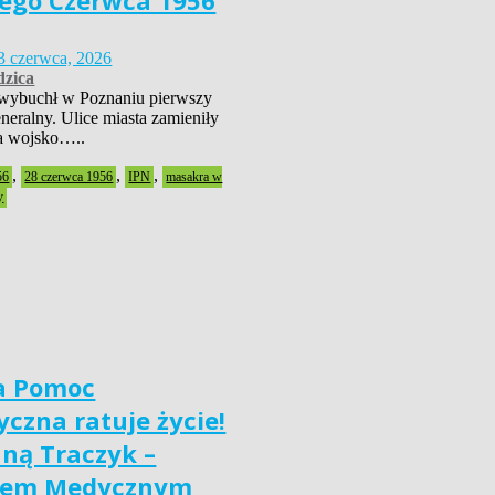
ego Czerwca 1956
3 czerwca, 2026
zica
wybuchł w Poznaniu pierwszy
neralny. Ulice miasta zamieniły
 a wojsko…..
,
,
,
56
28 czerwca 1956
IPN
masakra w
y
a Pomoc
czna ratuje życie!
nną Traczyk –
iem Medycznym