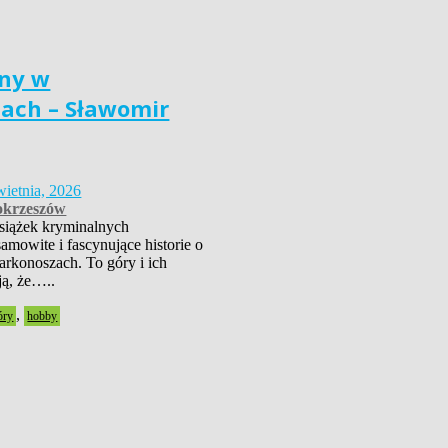
ny w
ach – Sławomir
wietnia, 2026
krzeszów
książek kryminalnych
amowite i fascynujące historie o
rkonoszach. To góry i ich
ją, że…..
,
óry
hobby