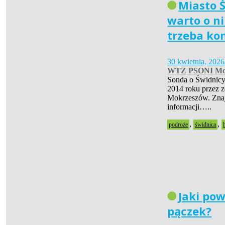
Miasto Ś
warto o ni
trzeba ko
30 kwietnia, 2026
WTZ PSONI Mo
Sonda o Świdnicy
2014 roku przez 
Mokrzeszów. Znaj
informacji…..
,
,
podroże
świdnica
Jaki pow
pączek?