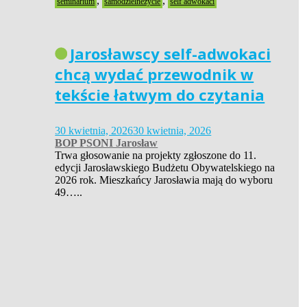
,
,
seminarium
samodzielneżycie
self adwokaci
Jarosławscy self-adwokaci
chcą wydać przewodnik w
tekście łatwym do czytania
30 kwietnia, 2026
30 kwietnia, 2026
BOP PSONI Jarosław
Trwa głosowanie na projekty zgłoszone do 11.
edycji Jarosławskiego Budżetu Obywatelskiego na
2026 rok. Mieszkańcy Jarosławia mają do wyboru
49…..