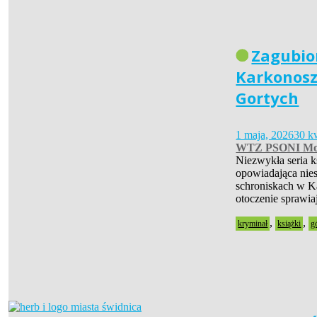
Zagubio
Karkonosz
Gortych
1 maja, 2026
30 k
WTZ PSONI Mo
Niezwykła seria 
opowiadająca nies
schroniskach w Ka
otoczenie sprawia
,
,
kryminał
książki
g