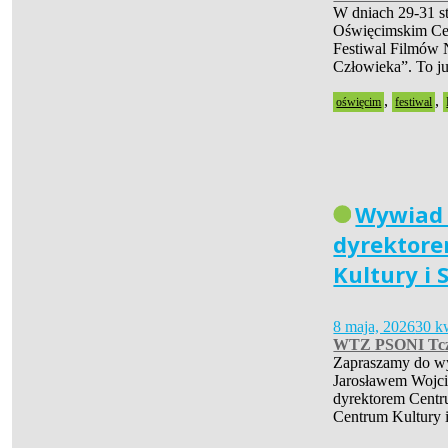
W dniach 29-31 s
Oświęcimskim Cen
Festiwal Filmów 
Człowieka”. To 
,
,
oświęcim
festiwal
Wywiad
dyrektor
Kultury i 
8 maja, 2026
30 k
WTZ PSONI Tc
Zapraszamy do w
Jarosławem Wojc
dyrektorem Centr
Centrum Kultury 