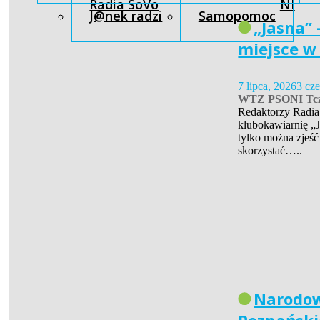
Radia SoVo
NI
J@nek radzi
Samopomoc
„Jasna” 
miejsce w
7 lipca, 2026
3 cz
WTZ PSONI Tc
Redaktorzy Radia
klubokawiarnię „J
tylko można zjeść
skorzystać…..
Narodow