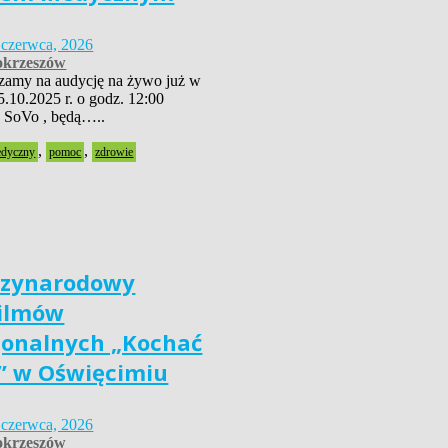
 czerwca, 2026
krzeszów
szamy na audycję na żywo już w
5.10.2025 r. o godz. 12:00
 SoVo , będą…..
,
,
edyczny
pomoc
zdrowie
dzynarodowy
Filmów
jonalnych „Kochać
” w Oświęcimiu
 czerwca, 2026
krzeszów