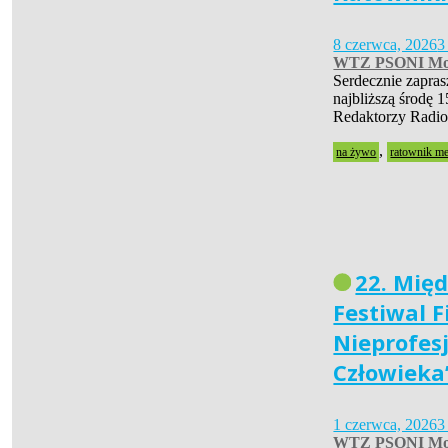
8 czerwca, 2026
3
WTZ PSONI Mo
Serdecznie zapra
najbliższą środę 1
Redaktorzy Radio
,
na żywo
ratownik m
22. Mię
Festiwal 
Nieprofes
Człowieka
1 czerwca, 2026
3
WTZ PSONI Mo