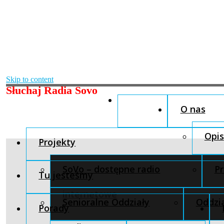
Skip to content
Słuchaj Radia Sovo
O nas
Opis
Projekty
SoVo – dostępne radio
Pr
Tu jesteśmy
internetowe
Senioralne Oddziały
Oddzia
Porady