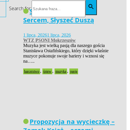
Search for:
Siła Pasji – Widzieć
Sercem, Słyszeć Duszą
1 lipca, 2026
1 lipca, 2026
WTZ PSONI Mokrzeszów
Muzyka jest wielką pasją dla naszego gościa
Stanisława Ostafińskiego, który dzięki właśnie
muzyce pokonuje swoje bariery i wznosi się
na…..
,
,
,
harcerstwo
śpiew
muzyka
pasja
Propozycja na wycieczkę –