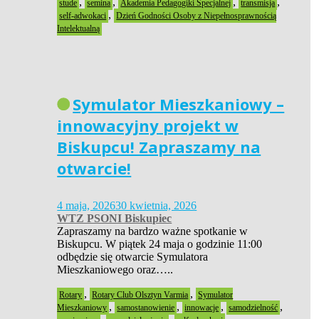
,
,
,
,
stude
semina
Akademia Pedagogiki Specjalnej
transmisja
,
self-adwokaci
Dzień Godności Osoby z Niepełnosprawnością
Intelektualną
Symulator Mieszkaniowy –
innowacyjny projekt w
Biskupcu! Zapraszamy na
otwarcie!
4 maja, 2026
30 kwietnia, 2026
WTZ PSONI Biskupiec
Zapraszamy na bardzo ważne spotkanie w
Biskupcu. W piątek 24 maja o godzinie 11:00
odbędzie się otwarcie Symulatora
Mieszkaniowego oraz…..
,
,
Rotary
Rotary Club Olsztyn Varmia
Symulator
,
,
,
,
Mieszkaniowy
samostanowienie
innowacje
samodzielność