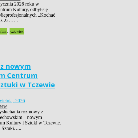
tycznia 2026 roku w
trum Kultury, odbył się
Nieprofesjonalnych „Kochać
już 22……
,
Film
człowiek
 z nowym
em Centrum
Sztuki w Tczewie
wietnia, 2026
zew
ysłuchania rozmowy z
iechowskim – nowym
um Kultury i Sztuki w Tczewie.
i Sztuki…..