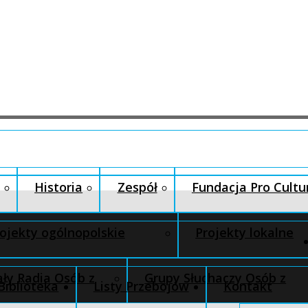
Historia
Zespół
Fundacja Pro Cultu
ojekty ogólnopolskie
Projekty lokalne
ły Radia Osób z
Grupy Słuchaczy Osób z
Biblioteka
Listy Przebojów
Kontakt