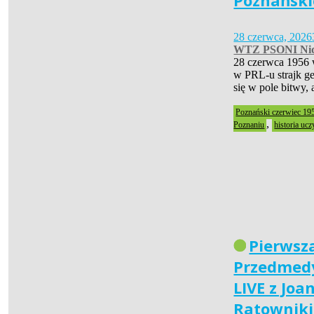
Poznański
28 czerwca, 2026
WTZ PSONI Nid
28 czerwca 1956 
w PRL-u strajk ge
się w pole bitwy,
Poznański czerwiec 19
,
Poznaniu
historia ucz
Pierwsz
Przedmedy
LIVE z Joa
Ratownik