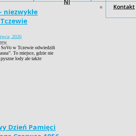
NI
Kontakt
– niezwykłe
 Tczewie
erwca, 2026
zew
 SoVo w Tczewie odwiedzili
asna”. To miejsce, gdzie nie
 pyszne lody ale także
y Dzień Pamięci