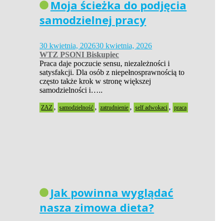
Moja ścieżka do podjęcia
samodzielnej pracy
30 kwietnia, 2026
30 kwietnia, 2026
WTZ PSONI Biskupiec
Praca daje poczucie sensu, niezależności i
satysfakcji. Dla osób z niepełnosprawnością to
często także krok w stronę większej
samodzielności i…..
,
,
,
,
ZAZ
samodzielność
zatrudnienie
self adwokaci
praca
Jak powinna wyglądać
nasza zimowa dieta?