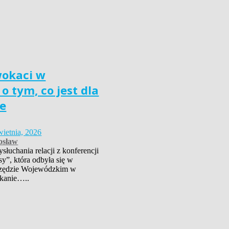
wokaci w
o tym, co jest dla
e
wietnia, 2026
osław
łuchania relacji z konferencji
sy”, która odbyła się w
zędzie Wojewódzkim w
kanie…..