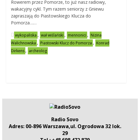
Rowerem przez Pomorze, to już nasz radiowy,
wakacyjny cykl. Tym razem seniorzy z Gniewu
zapraszają do Piastowskiego Klucza do
Pomorza……
,
,
,
wykopaliska
wał wiślański
mennonici
Nizina
,
,
Walichnowska
Piastowski Klucz do Pomorza
Konrad
,
Dirkens
archeolog
Radio Sovo
Adres: 00-896 Warszawa,ul. Ogrodowa 32 lok.
29