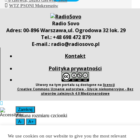
8 czerwca, 2026
3 czerwca, 2026
WTZ PSONI Mokrzeszów
Radio Sovo
Adres: 00-896 Warszawa,ul. Ogrodowa 32 lok. 29
Tel.: +48 698 472 879
E-mail.: radio@radiosovo.pl
Kontakt
Polityka prywatności
Utwory na tym portalu są dostępne na
licencji
Creative Commons Uznanie autorstwa - Użycie niekomercyjne - Bez
utworów zależnych 4.0 Międzynarodowe
Zamknij
Zmiana rozmiaru czcionki
A-
A+
Duży kontrast
Wybierz kolor
We use cookies on our website to give you the most relevant