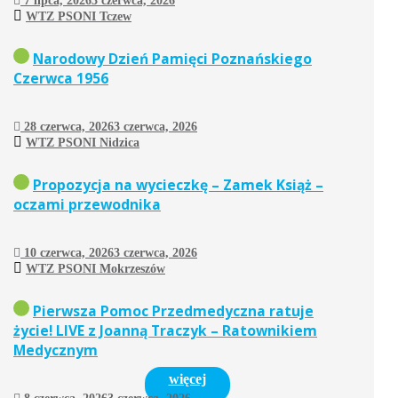
7 lipca, 2026
3 czerwca, 2026
WTZ PSONI Tczew
Narodowy Dzień Pamięci Poznańskiego
Czerwca 1956
28 czerwca, 2026
3 czerwca, 2026
WTZ PSONI Nidzica
Propozycja na wycieczkę – Zamek Książ –
oczami przewodnika
10 czerwca, 2026
3 czerwca, 2026
WTZ PSONI Mokrzeszów
Pierwsza Pomoc Przedmedyczna ratuje
życie! LIVE z Joanną Traczyk – Ratownikiem
Medycznym
więcej