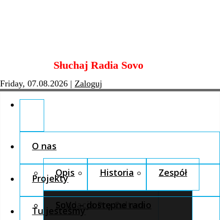
Skip
Słuchaj Radia Sovo
to
content
Friday, 07.08.2026
|
Zaloguj
O nas
Opis
Historia
Zespół
Projekty
Fundacja Pro Cultura
SoVo – dostępne radio
Tu jesteśmy