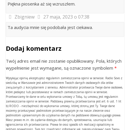
Piękna piosenka aż się wzruszłem.
Zbigniew
27 maja, 2023 o 07:38
Ta audycia mnie się podobała jest ciekawa.
Dodaj komentarz
Twój adres email nie zostanie opublikowany. Pola, których
wypełnienie jest wymagane, są oznaczone symbolem
*
Wysyłając opinię akceptujesz regulamin zamieszczania opinii w serwisie. Radio Sovo z
siedzibą w Warszawie jest administratorem Twoich danych osobowych dla celów
związanych z korzystaniem z serwisu. Administrator przetwarza Twoje dane osobowe,
które podajesz lub pozostawiasz w ramach zamieszczania opinii w serwisie.
Przetwarzamy te dane w celu wykonania umowy z Tobą, tą umową jest regulamin
zamieszczania opinii w serwisie. Podstawą prawną przetwarzania jest art. 6 ust. 1 lit
b) RODO - niezbędność do wykonania umowy, której stroną jest Ty. Twoje dane
możemy przekazywać podmiotom przetwarzającym je na nasze zlecenie oraz
podmiotom uprawnionym do uzyskania danych na podstawie obowiązującego prawa.
Masz prawo m.in. do żądania dostępu do danych, sprostowania, usunięcia lub
ograniczenia ich przetwarzania. Prawa te oraz sposób ich realizacji opisaliśmy w
polityce prywatności. Tam też znajdziesz informacje jak zakomunikować nam Twoją