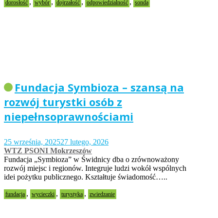
,
,
,
,
dorosłość
wybór
dojrzałość
odpowiedzialność
sonda
Fundacja Symbioza – szansą na
rozwój turystki osób z
niepełnsoprawnościami
25 września, 2025
27 lutego, 2026
WTZ PSONI Mokrzeszów
Fundacja „Symbioza” w Świdnicy dba o zrównoważony
rozwój miejsc i regionów. Integruje ludzi wokół wspólnych
idei pożytku publicznego. Kształtuje świadomość…..
,
,
,
fundacja
wycieczki
turystyka
zwiedzanie