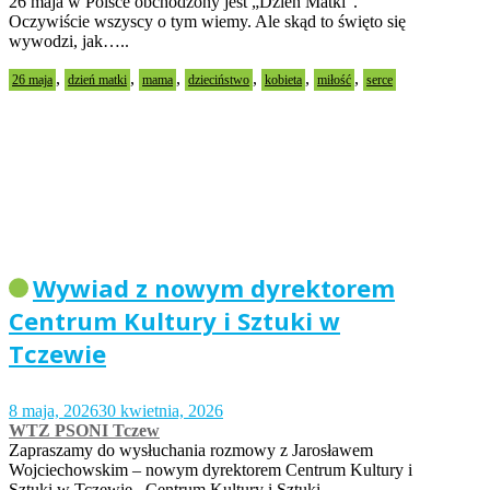
26 maja w Polsce obchodzony jest „Dzień Matki”.
Oczywiście wszyscy o tym wiemy. Ale skąd to święto się
wywodzi, jak…..
,
,
,
,
,
,
26 maja
dzień matki
mama
dzieciństwo
kobieta
miłość
serce
Wywiad z nowym dyrektorem
Centrum Kultury i Sztuki w
Tczewie
8 maja, 2026
30 kwietnia, 2026
WTZ PSONI Tczew
Zapraszamy do wysłuchania rozmowy z Jarosławem
Wojciechowskim – nowym dyrektorem Centrum Kultury i
Sztuki w Tczewie. Centrum Kultury i Sztuki…..