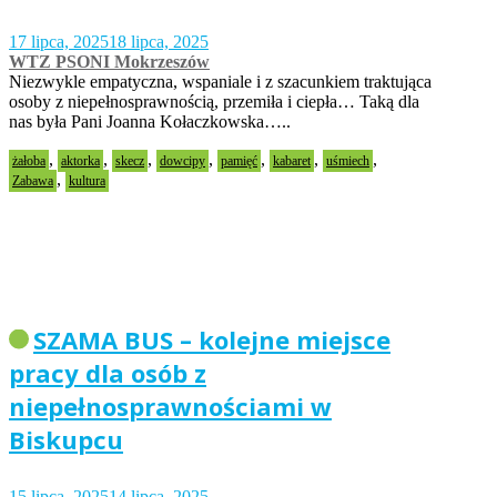
17 lipca, 2025
18 lipca, 2025
WTZ PSONI Mokrzeszów
Niezwykle empatyczna, wspaniale i z szacunkiem traktująca
osoby z niepełnosprawnością, przemiła i ciepła… Taką dla
nas była Pani Joanna Kołaczkowska…..
,
,
,
,
,
,
,
żałoba
aktorka
skecz
dowcipy
pamięć
kabaret
uśmiech
,
Zabawa
kultura
SZAMA BUS – kolejne miejsce
pracy dla osób z
niepełnosprawnościami w
Biskupcu
15 lipca, 2025
14 lipca, 2025