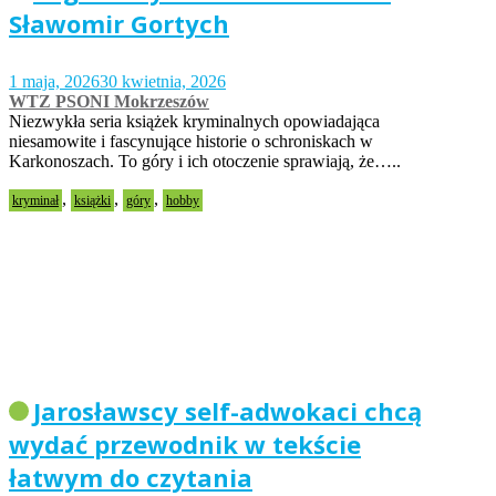
Sławomir Gortych
1 maja, 2026
30 kwietnia, 2026
WTZ PSONI Mokrzeszów
Niezwykła seria książek kryminalnych opowiadająca
niesamowite i fascynujące historie o schroniskach w
Karkonoszach. To góry i ich otoczenie sprawiają, że…..
,
,
,
kryminał
książki
góry
hobby
Jarosławscy self-adwokaci chcą
wydać przewodnik w tekście
łatwym do czytania