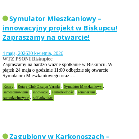
Symulator Mieszkaniowy –
innowacyjny projekt w Biskupcu!
Zapraszamy na otwarcie!
4 maja, 2026
30 kwietnia, 2026
WTZ PSONI Biskupiec
Zapraszamy na bardzo ważne spotkanie w Biskupcu. W
piątek 24 maja o godzinie 11:00 odbędzie się otwarcie
Symulatora Mieszkaniowego oraz…..
,
,
,
Rotary
Rotary Club Olsztyn Varmia
Symulator Mieszkaniowy
,
,
,
,
samostanowienie
innowacje
samodzielność
seminarium
,
samodzielneżycie
self adwokaci
Zagubiony w Karkonoszach –