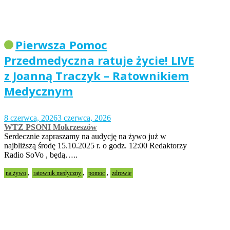
Pierwsza Pomoc
Przedmedyczna ratuje życie! LIVE
z Joanną Traczyk – Ratownikiem
Medycznym
8 czerwca, 2026
3 czerwca, 2026
WTZ PSONI Mokrzeszów
Serdecznie zapraszamy na audycję na żywo już w
najbliższą środę 15.10.2025 r. o godz. 12:00 Redaktorzy
Radio SoVo , będą…..
,
,
,
na żywo
ratownik medyczny
pomoc
zdrowie