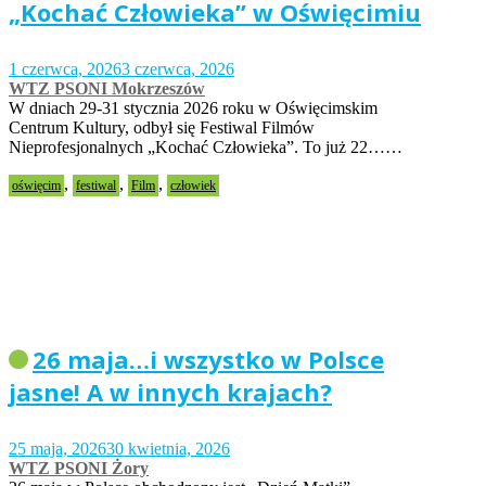
„Kochać Człowieka” w Oświęcimiu
1 czerwca, 2026
3 czerwca, 2026
WTZ PSONI Mokrzeszów
W dniach 29-31 stycznia 2026 roku w Oświęcimskim
Centrum Kultury, odbył się Festiwal Filmów
Nieprofesjonalnych „Kochać Człowieka”. To już 22……
,
,
,
oświęcim
festiwal
Film
człowiek
26 maja…i wszystko w Polsce
jasne! A w innych krajach?
25 maja, 2026
30 kwietnia, 2026
WTZ PSONI Żory