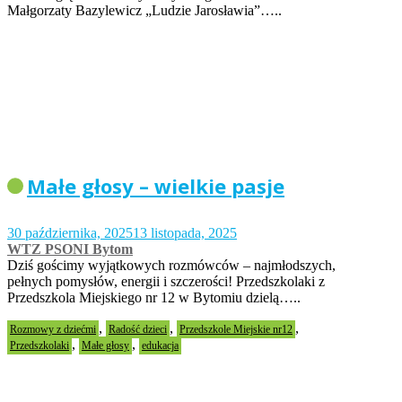
Małgorzaty Bazylewicz „Ludzie Jarosławia”…..
Małe głosy – wielkie pasje
30 października, 2025
13 listopada, 2025
WTZ PSONI Bytom
Dziś gościmy wyjątkowych rozmówców – najmłodszych,
pełnych pomysłów, energii i szczerości! Przedszkolaki z
Przedszkola Miejskiego nr 12 w Bytomiu dzielą…..
,
,
,
Rozmowy z dziećmi
Radość dzieci
Przedszkole Miejskie nr12
,
,
Przedszkolaki
Małe głosy
edukacja