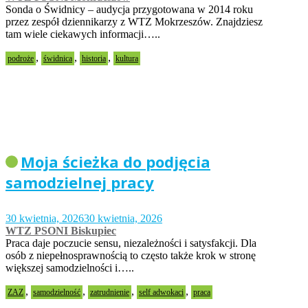
Sonda o Świdnicy – audycja przygotowana w 2014 roku
przez zespół dziennikarzy z WTZ Mokrzeszów. Znajdziesz
tam wiele ciekawych informacji…..
,
,
,
podroże
świdnica
historia
kultura
Moja ścieżka do podjęcia
samodzielnej pracy
30 kwietnia, 2026
30 kwietnia, 2026
WTZ PSONI Biskupiec
Praca daje poczucie sensu, niezależności i satysfakcji. Dla
osób z niepełnosprawnością to często także krok w stronę
większej samodzielności i…..
,
,
,
,
ZAZ
samodzielność
zatrudnienie
self adwokaci
praca