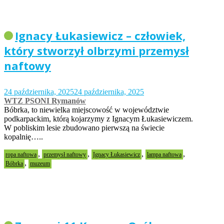
Ignacy Łukasiewicz – człowiek,
który stworzył olbrzymi przemysł
naftowy
24 października, 2025
24 października, 2025
WTZ PSONI Rymanów
Bóbrka, to niewielka miejscowość w województwie
podkarpackim, którą kojarzymy z Ignacym Łukasiewiczem.
W pobliskim lesie zbudowano pierwszą na świecie
kopalnię…..
,
,
,
,
ropa naftowa
przemysł naftowy
Ignacy Łukasiewicz
lampa naftowa
,
Bóbrka
muzeum