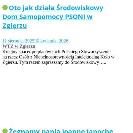
Oto jak działa Środowiskowy
Dom Samopomocy PSONI w
Zgierzu
11 sierpnia, 2025
30 kwietnia, 2026
WTZ w Zgierzu
Kolejny spacer po placówkach Polskiego Stowarzyszenie
na rzecz Osób z Niepełnosprawnością Intelektualną Koło w
Zgierzu. Tym razem zapraszamy do Środowiskowy…..
Żegnamy panią Joannę Janochę