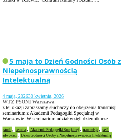
5 maja to Dzień Godności Osób z
Niepełnosprawnością
Intelektualną
4 maja, 2026
30 kwietnia, 2026
WTZ PSONI Warszawa
z tej okazji zapraszamy słuchaczy do obejrzenia transmisji
seminarium z Akademii Pedagogiki Specjalnej w
Warszawie. W seminarium udział wzięli dziennikarze…..
,
,
,
,
stude
semina
Akademia Pedagogiki Specjalnej
transmisja
self-
,
adwokaci
Dzień Godności Osoby z Niepełnosprawnością Intelektualną