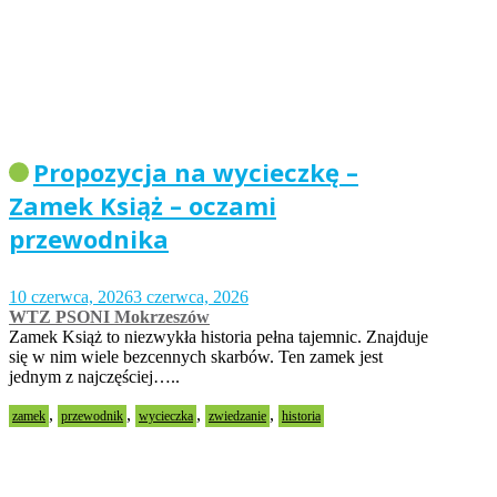
Propozycja na wycieczkę –
Zamek Książ – oczami
przewodnika
10 czerwca, 2026
3 czerwca, 2026
WTZ PSONI Mokrzeszów
Zamek Książ to niezwykła historia pełna tajemnic. Znajduje
się w nim wiele bezcennych skarbów. Ten zamek jest
jednym z najczęściej…..
,
,
,
,
zamek
przewodnik
wycieczka
zwiedzanie
historia