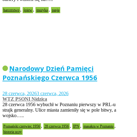
,
,
,
harcerstwo
śpiew
muzyka
pasja
Narodowy Dzień Pamięci
Poznańskiego Czerwca 1956
28 czerwca, 2026
3 czerwca, 2026
WTZ PSONI Nidzica
28 czerwca 1956 wybuchł w Poznaniu pierwszy w PRL-u
strajk generalny. Ulice miasta zamieniły się w pole bitwy, a
wojsko…..
,
,
,
,
Poznański czerwiec 1956
28 czerwca 1956
IPN
masakra w Poznaniu
historia uczy