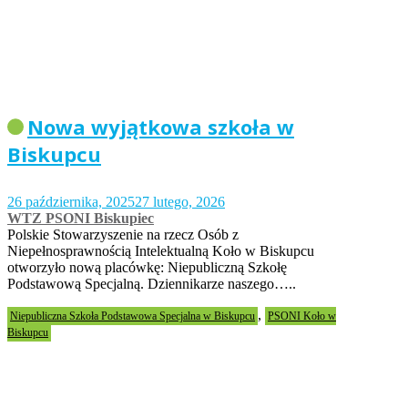
Nowa wyjątkowa szkoła w
Biskupcu
26 października, 2025
27 lutego, 2026
WTZ PSONI Biskupiec
Polskie Stowarzyszenie na rzecz Osób z
Niepełnosprawnością Intelektualną Koło w Biskupcu
otworzyło nową placówkę: Niepubliczną Szkołę
Podstawową Specjalną. Dziennikarze naszego…..
,
Niepubliczna Szkoła Podstawowa Specjalna w Biskupcu
PSONI Koło w
Biskupcu