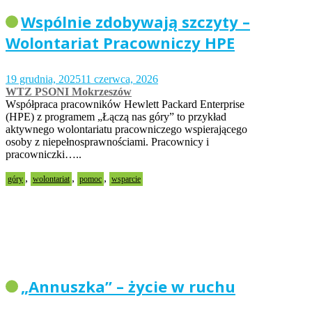
Wspólnie zdobywają szczyty –
Wolontariat Pracowniczy HPE
19 grudnia, 2025
11 czerwca, 2026
WTZ PSONI Mokrzeszów
Współpraca pracowników Hewlett Packard Enterprise
(HPE) z programem „Łączą nas góry” to przykład
aktywnego wolontariatu pracowniczego wspierającego
osoby z niepełnosprawnościami. Pracownicy i
pracowniczki…..
,
,
,
góry
wolontariat
pomoc
wsparcie
„Annuszka” – życie w ruchu