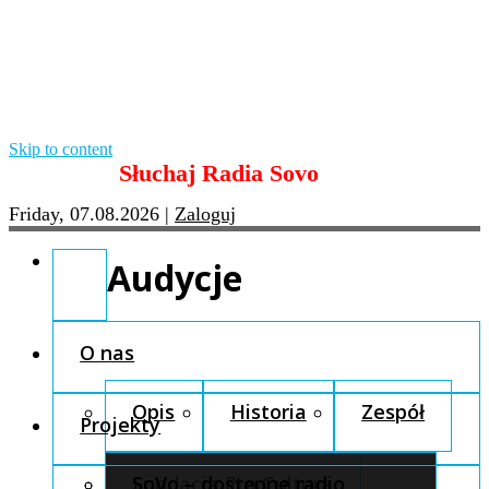
Skip to content
Słuchaj Radia Sovo
Friday, 07.08.2026
|
Zaloguj
Audycje
O nas
Opis
Historia
Zespół
Projekty
Fundacja Pro Cultura
SoVo – dostępne radio