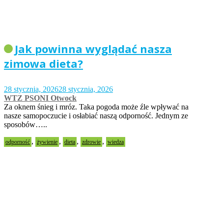
Jak powinna wyglądać nasza
zimowa dieta?
28 stycznia, 2026
28 stycznia, 2026
WTZ PSONI Otwock
Za oknem śnieg i mróz. Taka pogoda może źle wpływać na
nasze samopoczucie i osłabiać naszą odporność. Jednym ze
sposobów…..
,
,
,
,
odporność
żywienie
dieta
zdrowie
wiedza