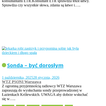
konsultantami ETR.Konsultant ETR sprawdza tekst łatwy.
Sprawdza czy wszystkie słowa, zdania są łatwe i…..
Sonda – być dorosłym
1 października, 2025
28 stycznia, 2026
WTZ PSONI Warszawa
Z ogromną przyjemnością radiowcy WTZ Warszawa
zapraszają do wysłuchania sondy przeprowadzonej w
Łazienkach Królewskich. UWAGA aby dobrze wsłuchać
się w…..