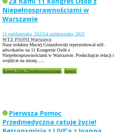
Za nami 11 Kongres Osób z
Niepełnosprawnościami w
Warszawie
21 października, 2025
24 października, 2025
WTZ PSONI Warszawa
Nasz redaktor Maciej Gniazdowski reprezentował self-
adwokatów na 11 Kongresie Osób z
Niepełnosprawnościami w Warszawie. Posłuchajcie relacji i
wejdźcie na stronę…..
,
Kongres Osób z Niepełnosprawnościami
kongres
Pierwsza Pomoc
Przedmedyczna ratuje życie!
Retransmisja z LIVE’a z Joanną