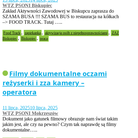
WTZ PSONI Biskupiec
Zakład Aktywności Zawodowej w Biskupcu zaprasza do
SZAMA BUSA !!! SZAMA BUS to restauracja na kółkach
–> FOOD TRACK. Tutaj …..
,
,
,
Food Track
zapiekanka
aktywizacja osób z niepełnosprawnościami
ZAZ
,
,
Biskupiec
Biskupiec
praca
Filmy dokumentalne oczami
reżyserki i zza kamery –
operatora
11 lipca, 2025
10 lipca, 2025
WTZ PSONI Mokrzeszów
Dokument jako gatunek filmowy obrazuje nam świat takim
jakim jest, ale czy na pewno? Czym tak naprawdę są filmy
dokumentalne…..