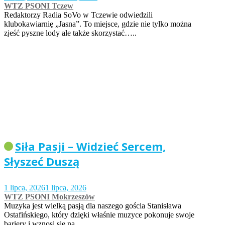
WTZ PSONI Tczew
Redaktorzy Radia SoVo w Tczewie odwiedzili
klubokawiarnię „Jasna”. To miejsce, gdzie nie tylko można
zjeść pyszne lody ale także skorzystać…..
Siła Pasji – Widzieć Sercem,
Słyszeć Duszą
1 lipca, 2026
1 lipca, 2026
WTZ PSONI Mokrzeszów
Muzyka jest wielką pasją dla naszego gościa Stanisława
Ostafińskiego, który dzięki właśnie muzyce pokonuje swoje
bariery i wznosi się na…..