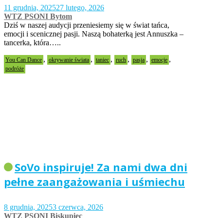
11 grudnia, 2025
27 lutego, 2026
WTZ PSONI Bytom
Dziś w naszej audycji przeniesiemy się w świat tańca,
emocji i scenicznej pasji. Naszą bohaterką jest Annuszka –
tancerka, która…..
,
,
,
,
,
,
You Can Dance
okrywanie świata
taniec
ruch
pasja
emocje
podróże
SoVo inspiruje! Za nami dwa dni
pełne zaangażowania i uśmiechu
8 grudnia, 2025
3 czerwca, 2026
WTZ PSONI Biskupiec