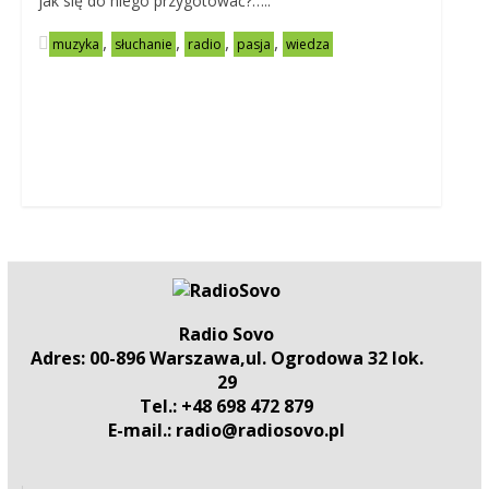
jak się do niego przygotować?…..
,
,
,
,
muzyka
słuchanie
radio
pasja
wiedza
Radio Sovo
Adres: 00-896 Warszawa,ul. Ogrodowa 32 lok.
29
Tel.: +48 698 472 879
E-mail.: radio@radiosovo.pl