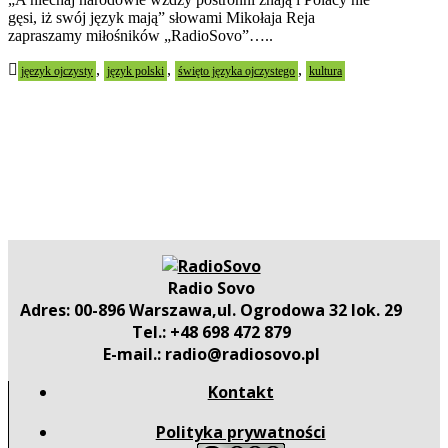
gęsi, iż swój język mają” słowami Mikołaja Reja
zapraszamy miłośników „RadioSovo”…..
,
,
,
jęezyk ojczysty
język polski
święto języka ojczystego
kultura
Radio Sovo
Adres: 00-896 Warszawa,ul. Ogrodowa 32 lok. 29
Tel.: +48 698 472 879
E-mail.: radio@radiosovo.pl
Kontakt
Polityka prywatności