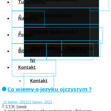
Tu jesteśmy
internetowe
Projekty ogólnopolskie
Senioralne Oddziały
Nagrania
Radia SoVo
Projekty lokalne
Oddziały Radia Osób z
Porady
NI
Szkolenia
Grupy Słuchaczy Osób z
J@nek radzi
Samopomoc
Biblioteka
Listy Przebojów
NI
Kontakt
Kontakt
Co wiemy o języku ojczystym ?
21 lutego, 2022
21 lutego, 2022
UTW Sanok
„A niechaj narodowie wżdzy postronni znają i Polacy nie