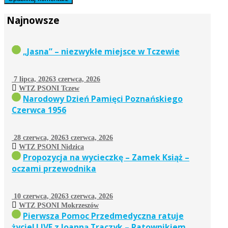
Najnowsze
„Jasna” – niezwykłe miejsce w Tczewie
7 lipca, 2026
3 czerwca, 2026
WTZ PSONI Tczew
Narodowy Dzień Pamięci Poznańskiego
Czerwca 1956
28 czerwca, 2026
3 czerwca, 2026
WTZ PSONI Nidzica
Propozycja na wycieczkę – Zamek Książ –
oczami przewodnika
10 czerwca, 2026
3 czerwca, 2026
WTZ PSONI Mokrzeszów
Pierwsza Pomoc Przedmedyczna ratuje
życie! LIVE z Joanną Traczyk – Ratownikiem