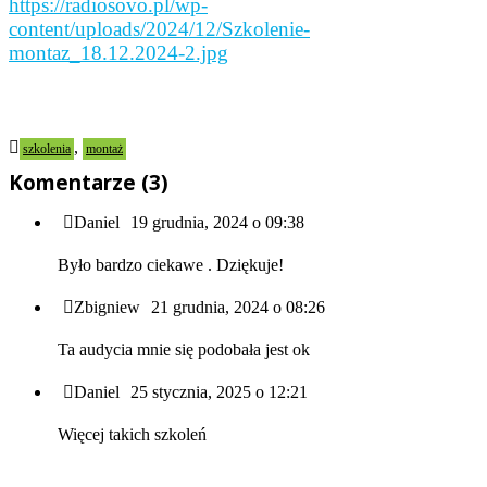
https://radiosovo.pl/wp-
content/uploads/2024/12/Szkolenie-
montaz_18.12.2024-2.jpg
,
szkolenia
montaż
Komentarze (3)
Daniel
19 grudnia, 2024 o 09:38
Było bardzo ciekawe . Dziękuje!
Zbigniew
21 grudnia, 2024 o 08:26
Ta audycia mnie się podobała jest ok
Daniel
25 stycznia, 2025 o 12:21
Więcej takich szkoleń