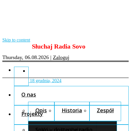
Skip to content
Słuchaj Radia Sovo
Thursday, 06.08.2026
|
Zaloguj
18 grudnia, 2024
O nas
Opis
Historia
Zespół
Projekty
Fundacja Pro Cultura
SoVo – dostępne radio