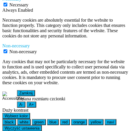
Necessary
Always Enabled
Necessary cookies are absolutely essential for the website to
function properly. This category only includes cookies that ensures
basic functionalities and security features of the website. These
cookies do not store any personal information.
Non-necessary
Non-necessary
Any cookies that may not be particularly necessary for the website
to function and is used specifically to collect user personal data via
analytics, ads, other embedded contents are termed as non-necessary
cookies. It is mandatory to procure user consent prior to running
these cookies on your website.
Zamknij
Zmiana rozmiaru czcionki
A-
A+
Duży kontrast
Wybierz kolor
black
white
green
blue
red
orange
yellow
navi
Wyczyść ustawienia