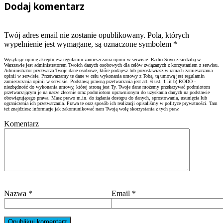
Dodaj komentarz
Twój adres email nie zostanie opublikowany. Pola, których
wypełnienie jest wymagane, są oznaczone symbolem
*
Wysyłając opinię akceptujesz regulamin zamieszczania opinii w serwisie. Radio Sovo z siedzibą w
Warszawie jest administratorem Twoich danych osobowych dla celów związanych z korzystaniem z serwisu.
Administrator przetwarza Twoje dane osobowe, które podajesz lub pozostawiasz w ramach zamieszczania
opinii w serwisie. Przetwarzamy te dane w celu wykonania umowy z Tobą, tą umową jest regulamin
zamieszczania opinii w serwisie. Podstawą prawną przetwarzania jest art. 6 ust. 1 lit b) RODO -
niezbędność do wykonania umowy, której stroną jest Ty. Twoje dane możemy przekazywać podmiotom
przetwarzającym je na nasze zlecenie oraz podmiotom uprawnionym do uzyskania danych na podstawie
obowiązującego prawa. Masz prawo m.in. do żądania dostępu do danych, sprostowania, usunięcia lub
ograniczenia ich przetwarzania. Prawa te oraz sposób ich realizacji opisaliśmy w polityce prywatności. Tam
też znajdziesz informacje jak zakomunikować nam Twoją wolę skorzystania z tych praw.
Komentarz
Nazwa
*
Email
*