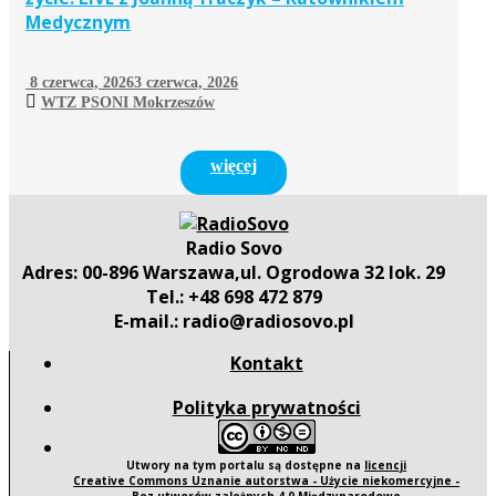
Medycznym
8 czerwca, 2026
3 czerwca, 2026
WTZ PSONI Mokrzeszów
więcej
Radio Sovo
Adres: 00-896 Warszawa,ul. Ogrodowa 32 lok. 29
Tel.: +48 698 472 879
E-mail.: radio@radiosovo.pl
Kontakt
Polityka prywatności
Utwory na tym portalu są dostępne na
licencji
Creative Commons Uznanie autorstwa - Użycie niekomercyjne -
Bez utworów zależnych 4.0 Międzynarodowe