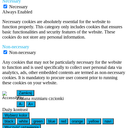
Necessary
Necessary
Always Enabled
Necessary cookies are absolutely essential for the website to
function properly. This category only includes cookies that ensures
basic functionalities and security features of the website. These
cookies do not store any personal information.
Non-necessary
Non-necessary
Any cookies that may not be particularly necessary for the website
to function and is used specifically to collect user personal data via
analytics, ads, other embedded contents are termed as non-necessary
cookies. It is mandatory to procure user consent prior to running
these cookies on your website.
Zamknij
Zmiana rozmiaru czcionki
A-
A+
Duży kontrast
Wybierz kolor
black
white
green
blue
red
orange
yellow
navi
Wyczyść ustawienia