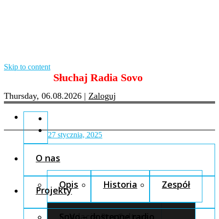
Skip to content
Słuchaj Radia Sovo
Thursday, 06.08.2026
|
Zaloguj
27 stycznia, 2025
O nas
Opis
Historia
Zespół
Projekty
Fundacja Pro Cultura
SoVo – dostępne radio