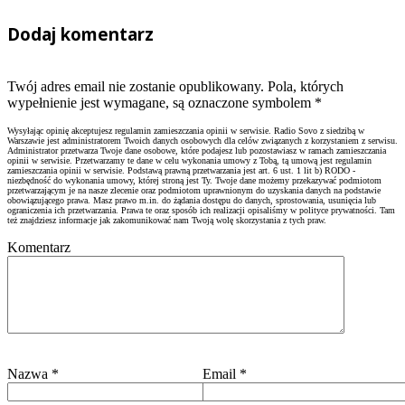
Dodaj komentarz
Twój adres email nie zostanie opublikowany. Pola, których
wypełnienie jest wymagane, są oznaczone symbolem
*
Wysyłając opinię akceptujesz regulamin zamieszczania opinii w serwisie. Radio Sovo z siedzibą w
Warszawie jest administratorem Twoich danych osobowych dla celów związanych z korzystaniem z serwisu.
Administrator przetwarza Twoje dane osobowe, które podajesz lub pozostawiasz w ramach zamieszczania
opinii w serwisie. Przetwarzamy te dane w celu wykonania umowy z Tobą, tą umową jest regulamin
zamieszczania opinii w serwisie. Podstawą prawną przetwarzania jest art. 6 ust. 1 lit b) RODO -
niezbędność do wykonania umowy, której stroną jest Ty. Twoje dane możemy przekazywać podmiotom
przetwarzającym je na nasze zlecenie oraz podmiotom uprawnionym do uzyskania danych na podstawie
obowiązującego prawa. Masz prawo m.in. do żądania dostępu do danych, sprostowania, usunięcia lub
ograniczenia ich przetwarzania. Prawa te oraz sposób ich realizacji opisaliśmy w polityce prywatności. Tam
też znajdziesz informacje jak zakomunikować nam Twoją wolę skorzystania z tych praw.
Komentarz
Nazwa
*
Email
*