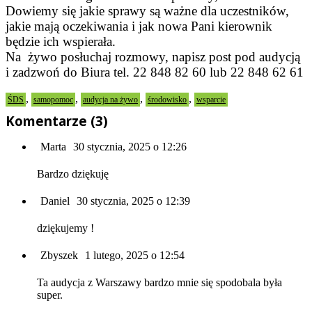
Dowiemy się jakie sprawy są ważne dla uczestników,
jakie mają oczekiwania i jak nowa Pani kierownik
będzie ich wspierała.
Na żywo posłuchaj rozmowy, napisz post pod audycją
i zadzwoń do Biura tel. 22 848 82 60 lub 22 848 62 61
,
,
,
,
ŚDS
samopomoc
audycja na żywo
środowisko
wsparcie
Komentarze (3)
Marta
30 stycznia, 2025 o 12:26
Bardzo dziękuję
Daniel
30 stycznia, 2025 o 12:39
dziękujemy !
Zbyszek
1 lutego, 2025 o 12:54
Ta audycja z Warszawy bardzo mnie się spodobala była
super.