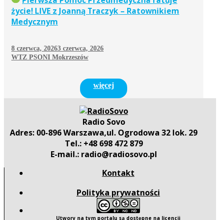
Pierwsza Pomoc Przedmedyczna ratuje
życie! LIVE z Joanną Traczyk – Ratownikiem
Medycznym
8 czerwca, 2026
3 czerwca, 2026
WTZ PSONI Mokrzeszów
więcej
Radio Sovo
Adres: 00-896 Warszawa,ul. Ogrodowa 32 lok. 29
Tel.: +48 698 472 879
E-mail.: radio@radiosovo.pl
Kontakt
Polityka prywatności
Utwory na tym portalu są dostępne na
licencji