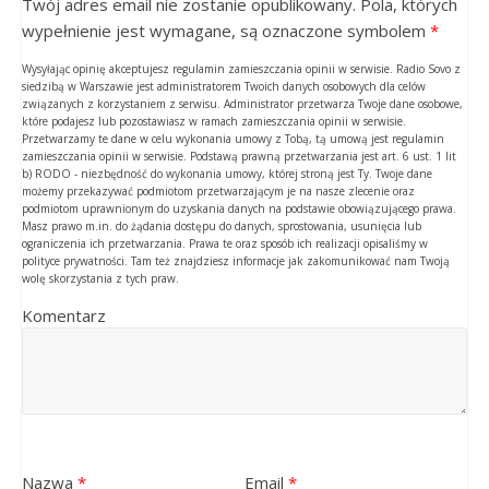
Twój adres email nie zostanie opublikowany. Pola, których
wypełnienie jest wymagane, są oznaczone symbolem
*
Wysyłając opinię akceptujesz regulamin zamieszczania opinii w serwisie. Radio Sovo z
siedzibą w Warszawie jest administratorem Twoich danych osobowych dla celów
związanych z korzystaniem z serwisu. Administrator przetwarza Twoje dane osobowe,
które podajesz lub pozostawiasz w ramach zamieszczania opinii w serwisie.
Przetwarzamy te dane w celu wykonania umowy z Tobą, tą umową jest regulamin
zamieszczania opinii w serwisie. Podstawą prawną przetwarzania jest art. 6 ust. 1 lit
b) RODO - niezbędność do wykonania umowy, której stroną jest Ty. Twoje dane
możemy przekazywać podmiotom przetwarzającym je na nasze zlecenie oraz
podmiotom uprawnionym do uzyskania danych na podstawie obowiązującego prawa.
Masz prawo m.in. do żądania dostępu do danych, sprostowania, usunięcia lub
ograniczenia ich przetwarzania. Prawa te oraz sposób ich realizacji opisaliśmy w
polityce prywatności. Tam też znajdziesz informacje jak zakomunikować nam Twoją
wolę skorzystania z tych praw.
Komentarz
Nazwa
*
Email
*