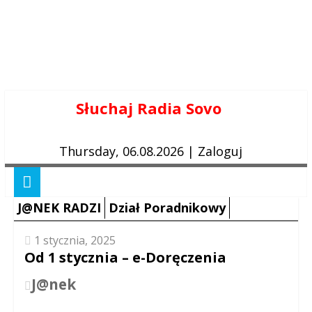
Skip
Słuchaj Radia Sovo
to
content
Thursday, 06.08.2026
|
Zaloguj
J@NEK RADZI
Dział Poradnikowy
1 stycznia, 2025
Od 1 stycznia – e-Doręczenia
J@nek