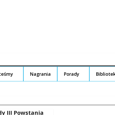
steśmy
Nagrania
Porady
Bibliote
y III Powstania