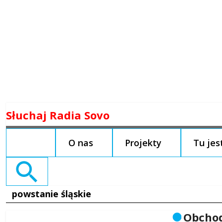
Skip
Słuchaj Radia Sovo
to
content
O nas
Projekty
Tu je
Search
for:
powstanie śląskie
Obchod