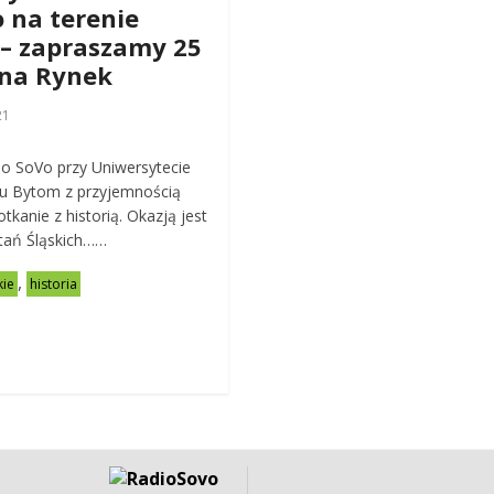
o na terenie
– zapraszamy 25
 na Rynek
21
o SoVo przy Uniwersytecie
ku Bytom z przyjemnością
tkanie z historią. Okazją jest
tań Śląskich……
,
kie
historia