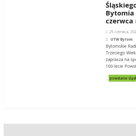
Śląskieg
Bytomia 
czerwca
25 czerwca, 20
UTW Bytom
Bytomskie Radi
Trzeciego Wie
zaprasza na spo
100-lecie Pows
powstanie śląs