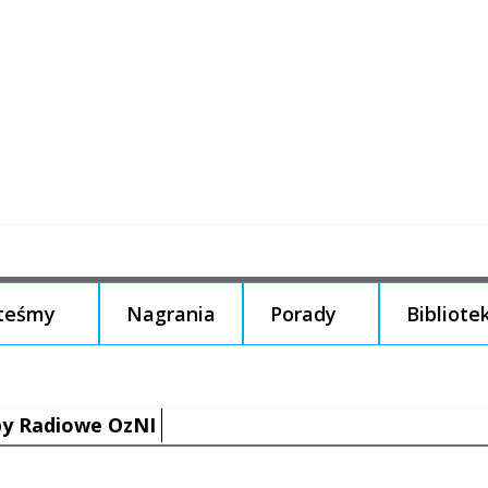
steśmy
Nagrania
Porady
Bibliote
y Radiowe OzNI