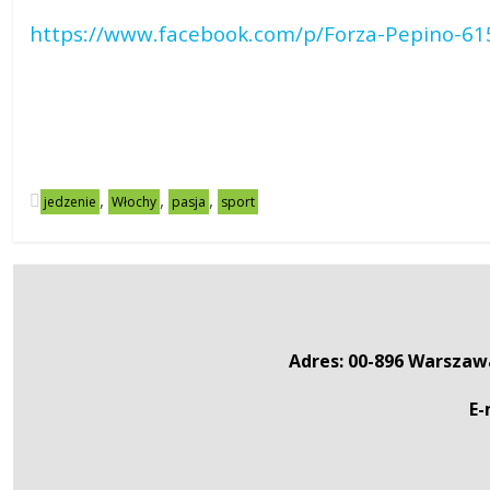
https://www.facebook.com/p/Forza-Pepino-61
,
,
,
jedzenie
Włochy
pasja
sport
Adres: 00-896 Warszawa
E-