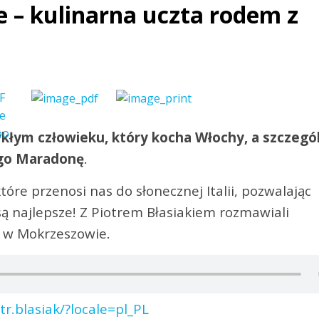
ce – kulinarna uczta rodem z
kłym człowieku, który kocha Włochy, a szczegó
iego Maradonę
.
óre przenosi nas do słonecznej Italii, pozwalając
ą najlepsze! Z Piotrem Błasiakiem rozmawiali
 w Mokrzeszowie.
r.blasiak/?locale=pl_PL