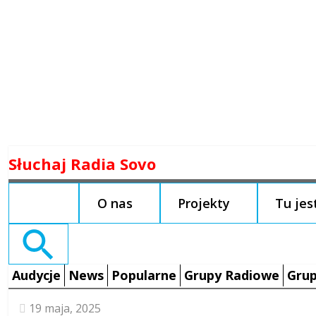
Skip
Słuchaj Radia Sovo
to
content
O nas
Projekty
Tu je
Search
for:
Audycje
News
Popularne
Grupy Radiowe
Grup
19 maja, 2025