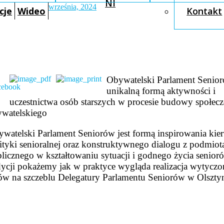
NI
września, 2024
cje
Wideo
Kontakt
Obywatelski Parlament Senior
unikalną formą aktywności i
uczestnictwa osób starszych w procesie budowy społec
watelskiego
watelski Parlament Seniorów jest formą inspirowania ki
ityki senioralnej oraz konstruktywnego dialogu z podmiot
licznego w kształtowaniu sytuacji i godnego życia senio
ycji pokażemy jak w praktyce wygląda realizacja wytycz
ów na szczeblu Delegatury Parlamentu Seniorów w Olsztyn