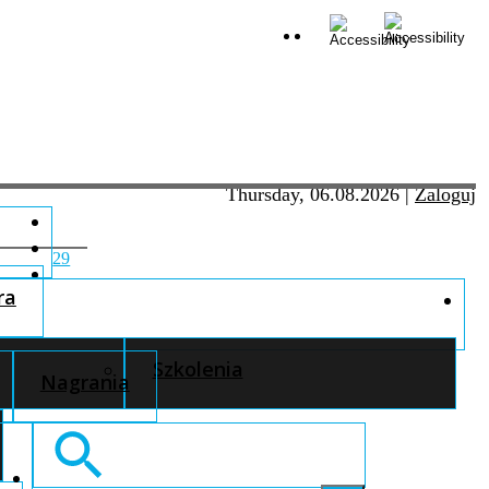
Thursday, 06.08.2026
|
Zaloguj
29
ra
Szkolenia
Nagrania