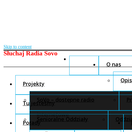
Skip to content
Słuchaj Radia Sovo
O nas
Opis
Projekty
SoVo – dostępne radio
Pr
Tu jesteśmy
internetowe
Senioralne Oddziały
Oddzia
Porady