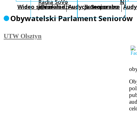
Radia SoVo
NI
Wideo senioralne
J@nek radzi
Audycje Senioralne
Samopomoc
Audy
Obywatelski Parlament Seniorów
UTW Olsztyn
oby
Oby
pol
pub
aud
cel