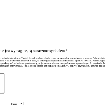
ienie jest wymagane, są oznaczone symbolem
*
ie jest administratorem Twoich danych osobowych dla celów związanych z korzystaniem z serwisu. Administrato
 dane w celu wykonania umowy z Tobą, tą umową jest regulamin zamieszczania opinii w serwisie. Podstawą pr
emy przekazywać podmiotom przetwarzającym je na nasze zlecenie oraz podmiotom uprawnionym do uzyskania d
nia ich przetwarzania. Prawa te oraz sposób ich realizacji opisaliśmy w polityce prywatności. Tam też znajdzi
Email
*