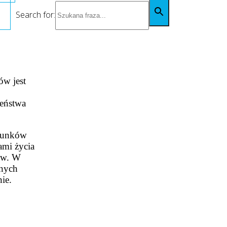
Search for:
ów jest
zeństwa
erunków
ami życia
rów. W
onych
ie.