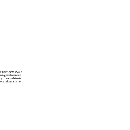
r przetwarza Twoje
awną przetwarzania
anych na podstawie
esz informacje jak