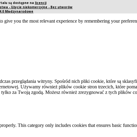
rtalu są dostępne na
licencji
twa - Użycie niekomercyjne - Bez utworów
 4.0 Międzynarodowe
o give you the most relevant experience by remembering your preference
dczas przeglądania witryny. Spośród nich pliki cookie, które są skla
ernetowej. Używamy również plików cookie stron trzecich, które pomag
 tylko za Twoją zgodą. Możesz również zrezygnować z tych plików coo
properly. This category only includes cookies that ensures basic functio