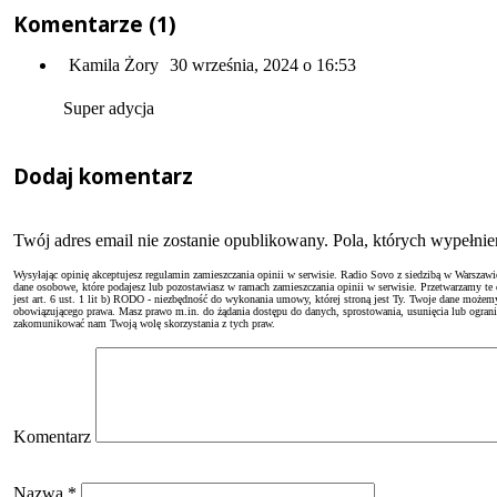
Komentarze (1)
Kamila Żory
30 września, 2024 o 16:53
Super adycja
Dodaj komentarz
Twój adres email nie zostanie opublikowany. Pola, których wypełn
Wysyłając opinię akceptujesz regulamin zamieszczania opinii w serwisie. Radio Sovo z siedzibą w Warszaw
dane osobowe, które podajesz lub pozostawiasz w ramach zamieszczania opinii w serwisie. Przetwarzamy te
jest art. 6 ust. 1 lit b) RODO - niezbędność do wykonania umowy, której stroną jest Ty. Twoje dane moż
obowiązującego prawa. Masz prawo m.in. do żądania dostępu do danych, sprostowania, usunięcia lub ogranicze
zakomunikować nam Twoją wolę skorzystania z tych praw.
Komentarz
Nazwa
*