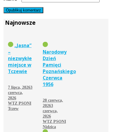
Najnowsze
„Jasna”
–
Narodowy
niezwykłe
Dzień
miejsce w
Pamięci
Tczewie
Poznańskiego
Czerwca
1956
7 lipca, 2026
3
czerwca,
2026
28 czerwca,
WTZ PSONI
2026
3
Tczew
czerwca,
2026
WTZ PSONI
Nidzica