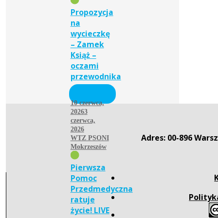
Propozycja
na
wycieczkę
– Zamek
Książ –
oczami
przewodnika
10 czerwca,
2026
3
czerwca,
2026
Adres: 00-896 Warsz
WTZ PSONI
Mokrzeszów
Pierwsza
Pomoc
Przedmedyczna
Polityk
ratuje
życie! LIVE