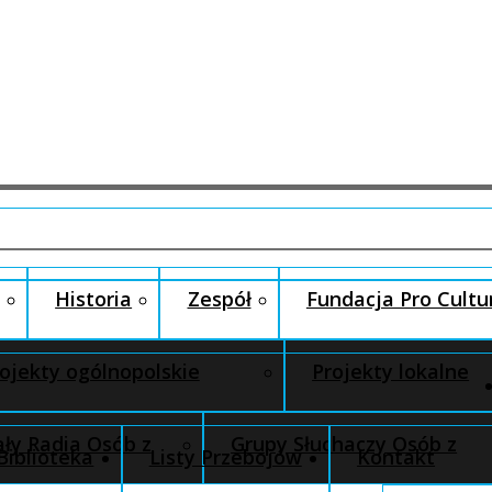
Historia
Zespół
Fundacja Pro Cultu
ojekty ogólnopolskie
Projekty lokalne
ły Radia Osób z
Grupy Słuchaczy Osób z
Biblioteka
Listy Przebojów
Kontakt