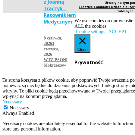
z Joanną
Utwory na tym po
Creative Commons Uznanie autors
Traczyk –
zależnych
Ratownikiem
We use cookies on our website t
Medycznym
ALL the cookies.
Cookie settings
ACCEPT
8 czerwca,
2026
3
czerwca,
Close
2026
WTZ PSONI
Prywatność
Mokrzeszów
więcej
Ta strona korzysta z plików cookie, aby poprawić Twoje wrażenia po
ponieważ są niezbędne do działania podstawowych funkcji strony int
witryny. Te pliki cookie będą przechowywane w Twojej przeglądarce
wpłynąć na komfort przeglądania.
Necessary
Necessary
Always Enabled
Necessary cookies are absolutely essential for the website to function 
store any personal information.