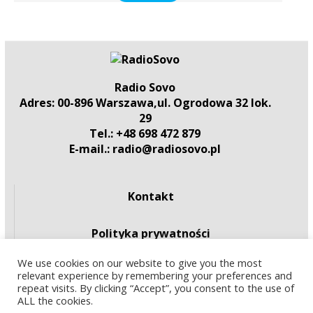
Radio Sovo
Adres: 00-896 Warszawa,ul. Ogrodowa 32 lok.
29
Tel.: +48 698 472 879
E-mail.: radio@radiosovo.pl
Kontakt
Polityka prywatności
We use cookies on our website to give you the most
relevant experience by remembering your preferences and
repeat visits. By clicking “Accept”, you consent to the use of
Utwory na tym portalu są dostępne na
licencji
ALL the cookies.
Creative Commons Uznanie autorstwa - Użycie niekomercyjne - Bez
utworów zależnych 4.0 Międzynarodowe