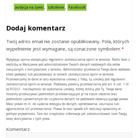
,
,
audycja na żywo
szkolenie
Facebook
Dodaj komentarz
Twój adres email nie zostanie opublikowany. Pola, których
wypełnienie jest wymagane, są oznaczone symbolem
*
Wysyłając opinię akceptujesz regulamin zamieszczania opinii w serwisie. Radio Sovo z
siedzibą w Warszawie jest administratorem Twoich danych osobowych dla celów
związanych z korzystaniem z serwisu. Administrator przetwarza Twoje dane osobowe,
które podajesz lub pozostawiasz w ramach zamieszczania opinii w serwisie.
Przetwarzamy te dane w celu wykonania umowy z Tobą, tą umową jest regulamin
zamieszczania opinii w serwisie. Podstawą prawną przetwarzania jest art. 6 ust. 1 lit
b) RODO - niezbędność do wykonania umowy, której stroną jest Ty. Twoje dane
możemy przekazywać podmiotom przetwarzającym je na nasze zlecenie oraz
podmiotom uprawnionym do uzyskania danych na podstawie obowiązującego prawa.
Masz prawo m.in. do żądania dostępu do danych, sprostowania, usunięcia lub
ograniczenia ich przetwarzania. Prawa te oraz sposób ich realizacji opisaliśmy w
polityce prywatności. Tam też znajdziesz informacje jak zakomunikować nam Twoją
wolę skorzystania z tych praw.
Komentarz