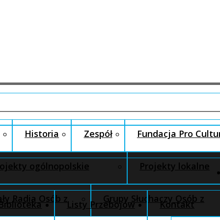
Historia
Zespół
Fundacja Pro Cultu
ojekty ogólnopolskie
Projekty lokalne
ły Radia Osób z
Grupy Słuchaczy Osób z
Biblioteka
Listy Przebojów
Kontakt