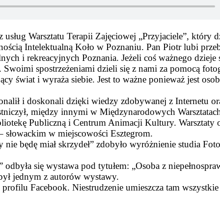
usług Warsztatu Terapii Zajęciowej „Przyjaciele”, który d
ością Intelektualną Koło w Poznaniu. Pan Piotr lubi prz
lnych i rekreacyjnych Poznania. Jeżeli coś ważnego dzieje 
Swoimi spostrzeżeniami dzieli się z nami za pomocą fotog
cy świat i wyraża siebie. Jest to ważne ponieważ jest oso
nalił i doskonali dzięki wiedzy zdobywanej z Internetu or
zestniczył, między innymi w Międzynarodowych Warsztatac
otekę Publiczną i Centrum Animacji Kultury. Warsztaty 
 – słowackim w miejscowości Esztegrom.
 nie będę miał skrzydeł” zdobyło wyróżnienie studia Fot
s” odbyła się wystawa pod tytułem: „Osoba z niepełnospra
tr był jednym z autorów wystawy.
 profilu Facebook. Niestrudzenie umieszcza tam wszystkie