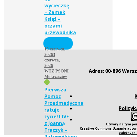
wycieczkę
– Zamek
Książ –
oczami
przewodnika
10 czerwca,
2026
3
czerwca,
2026
Adres: 00-896 Warsz
WTZ PSONI
Mokrzeszów
Pierwsza
Pomoc
Przedmedyczna
Polityk
ratuje
życie! LIVE
z Joanną
Utwory na tym po
Creative Commons Uznanie autors
Traczyk –
zależnych
Ratownikiem