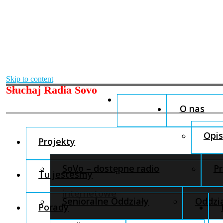
Skip to content
Słuchaj Radia Sovo
O nas
Opis
Projekty
SoVo – dostępne radio
Pr
Tu jesteśmy
internetowe
Senioralne Oddziały
Oddzia
Porady