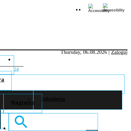
Thursday, 06.08.2026
|
Zaloguj
24
ra
Szkolenia
Nagrania