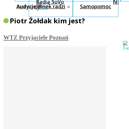
Radia SoVo
NI
Audycje
J@nek radzi
Samopomoc
2021
Piotr Żołdak kim jest?
WTZ Przyjaciele Poznań