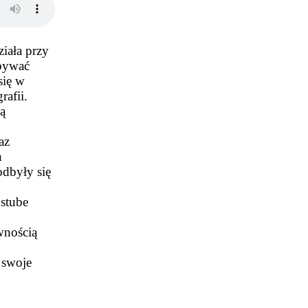
ziała przy
ebywać
się w
rafii.
bą
az
h
odbyły się
ostube
wnością
 swoje