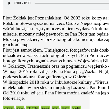
Piotr Żołdak jest Poznaniakiem. Od 2003 roku korzysta z 
Polskim Stowarzyszeniu na rzecz Osób z Niepełnosprawn
wśród ludzi, jest częstym uczestnikiem wydarzeń kultura
mieście, możemy mieć pewność, że Pan Piotr tam będzie. 
Można powiedzieć, że przez fotografie komentuje otaczają
głuchoniemą.
Piotr jest samoukiem. Umiejętności fotografowania dosko
udziałowi w warsztatach fotograficznych. Pan Piotr uc
Fotograficznych organizowanych przez Wojewódzką Bibli
w Gołańczy, Trzemesznie oraz na pograniczu węgiersko
W maju 2017 roku zdjęcie Pana Piotra pt. „Ważka. Nigdy
podczas konkursu fotograficznego w Gnieźnie.
W listopadzie 2018 roku w Inkubatorze kultury „”Pireu
intelektualną w przestrzeni miejskiej Łazarza”. Pan Pio
Od 2010 roku zdjęcia Pana Piotra można znaleźć na jego
foto-relacje.
,
,
,
,
,
,
warsztat
aparat
fotografia
miasto
pasja
hobby
wiedza