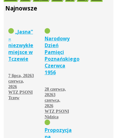
Najnowsze
„Jasna”
–
Narodowy
niezwykłe
Dzień
miejsce w
Pamięci
Tczewie
Poznańskiego
Czerwca
1956
7 lipca, 2026
3
czerwca,
2026
28 czerwca,
WTZ PSONI
2026
3
Tczew
czerwca,
2026
WTZ PSONI
Nidzica
Propozycja
na