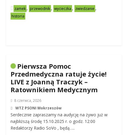
,
,
,
,
zamek
przewodnik
wycieczka
zwiedzanie
historia
Pierwsza Pomoc
Przedmedyczna ratuje życie!
LIVE z Joanną Traczyk –
Ratownikiem Medycznym
8 czerwca, 2026
WTZ PSONI Mokrzeszów
Serdecznie zapraszamy na audycję na żywo już w
najbliższą środę 15.10.2025 r. o godz. 12:00
Redaktorzy Radio SoVo , będą…..