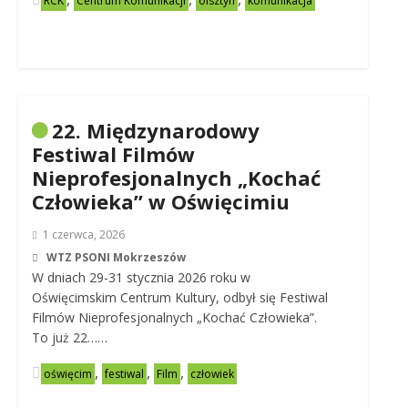
RCK
Centrum Komunikacji
olsztyn
komunikacja
22. Międzynarodowy
Festiwal Filmów
Nieprofesjonalnych „Kochać
Człowieka” w Oświęcimiu
1 czerwca, 2026
WTZ PSONI Mokrzeszów
W dniach 29-31 stycznia 2026 roku w
Oświęcimskim Centrum Kultury, odbył się Festiwal
Filmów Nieprofesjonalnych „Kochać Człowieka”.
To już 22……
,
,
,
oświęcim
festiwal
Film
człowiek