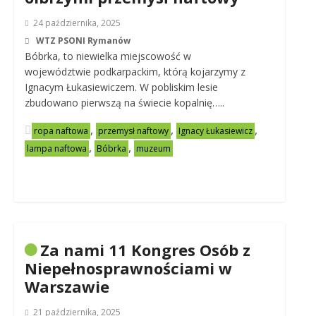
24 października, 2025
WTZ PSONI Rymanów
Bóbrka, to niewielka miejscowość w
województwie podkarpackim, którą kojarzymy z
Ignacym Łukasiewiczem. W pobliskim lesie
zbudowano pierwszą na świecie kopalnię…..
,
,
,
ropa naftowa
przemysł naftowy
Ignacy Łukasiewicz
,
,
lampa naftowa
Bóbrka
muzeum
Za nami 11 Kongres Osób z
Niepełnosprawnościami w
Warszawie
21 października, 2025