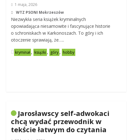
1 maja, 2026
WTZ PSONI Mokrzeszów
Niezwykła seria książek kryminalnych
opowiadająca niesamowite i fascynujące historie
o schroniskach w Karkonoszach. To góry i ich
otoczenie sprawiają, że…..
,
,
,
kryminał
książki
góry
hobby
Jarosławscy self-adwokaci
chcą wydać przewodnik w
tekście łatwym do czytania