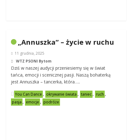
„Annuszka” – życie w ruchu
11 grudnia, 2025
WTZ PSONI Bytom
Dziś w naszej audycji przeniesiemy się w świat
tańca, emocji i scenicznej pasji. Naszą bohaterką
jest Annuszka – tancerka, która…..
,
,
,
,
You Can Dance
okrywanie świata
taniec
ruch
,
,
pasja
emocje
podróże