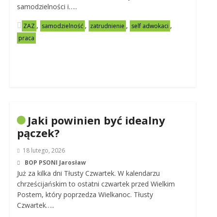
samodzielności i…..
,
,
,
,
ZAZ
samodzielność
zatrudnienie
self adwokaci
praca
Jaki powinien być idealny
pączek?
18 lutego, 2026
BOP PSONI Jarosław
Już za kilka dni Tłusty Czwartek. W kalendarzu
chrześcijańskim to ostatni czwartek przed Wielkim
Postem, który poprzedza Wielkanoc. Tłusty
Czwartek…..