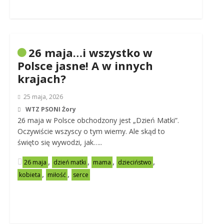
26 maja…i wszystko w
Polsce jasne! A w innych
krajach?
25 maja, 2026
WTZ PSONI Żory
26 maja w Polsce obchodzony jest „Dzień Matki”.
Oczywiście wszyscy o tym wiemy. Ale skąd to
święto się wywodzi, jak…..
,
,
,
,
26 maja
dzień matki
mama
dzieciństwo
,
,
kobieta
miłość
serce