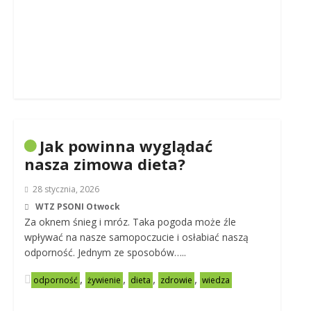
Jak powinna wyglądać
nasza zimowa dieta?
28 stycznia, 2026
WTZ PSONI Otwock
Za oknem śnieg i mróz. Taka pogoda może źle
wpływać na nasze samopoczucie i osłabiać naszą
odporność. Jednym ze sposobów…..
,
,
,
,
odporność
żywienie
dieta
zdrowie
wiedza