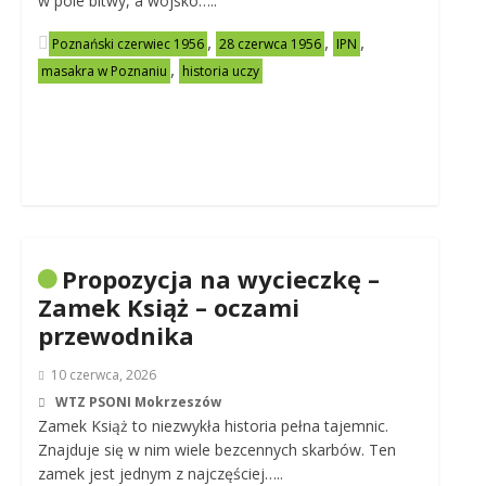
w pole bitwy, a wojsko…..
,
,
,
Poznański czerwiec 1956
28 czerwca 1956
IPN
,
masakra w Poznaniu
historia uczy
Propozycja na wycieczkę –
Zamek Książ – oczami
przewodnika
10 czerwca, 2026
WTZ PSONI Mokrzeszów
Zamek Książ to niezwykła historia pełna tajemnic.
Znajduje się w nim wiele bezcennych skarbów. Ten
zamek jest jednym z najczęściej…..