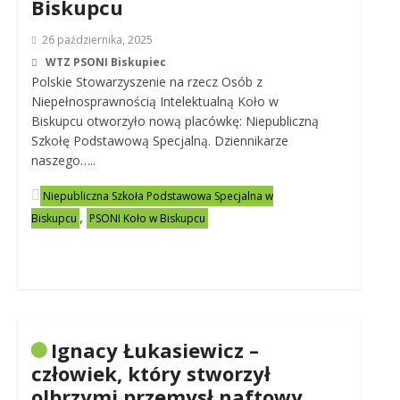
Biskupcu
26 października, 2025
WTZ PSONI Biskupiec
Polskie Stowarzyszenie na rzecz Osób z
Niepełnosprawnością Intelektualną Koło w
Biskupcu otworzyło nową placówkę: Niepubliczną
Szkołę Podstawową Specjalną. Dziennikarze
naszego…..
Niepubliczna Szkoła Podstawowa Specjalna w
,
Biskupcu
PSONI Koło w Biskupcu
Ignacy Łukasiewicz –
człowiek, który stworzył
olbrzymi przemysł naftowy