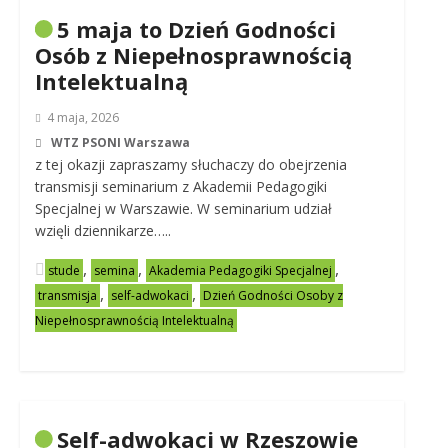
5 maja to Dzień Godności
Osób z Niepełnosprawnością
Intelektualną
4 maja, 2026
WTZ PSONI Warszawa
z tej okazji zapraszamy słuchaczy do obejrzenia
transmisji seminarium z Akademii Pedagogiki
Specjalnej w Warszawie. W seminarium udział
wzięli dziennikarze…..
,
,
,
stude
semina
Akademia Pedagogiki Specjalnej
,
,
transmisja
self-adwokaci
Dzień Godności Osoby z
Niepełnosprawnością Intelektualną
Self-adwokaci w Rzeszowie