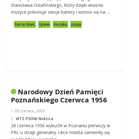
Stanisława Ostafińskiego, który dzięki właśnie
muzyce pokonuje swoje bariery i wznosi się na…..
,
,
,
harcerstwo
śpiew
muzyka
pasja
Narodowy Dzień Pamięci
Poznańskiego Czerwca 1956
28 czerwca, 2026
WTZ PSONI Nidzica
28 czerwca 1956 wybuchł w Poznaniu pierwszy w
PRL-u strajk generalny. Ulice miasta zamieniły się