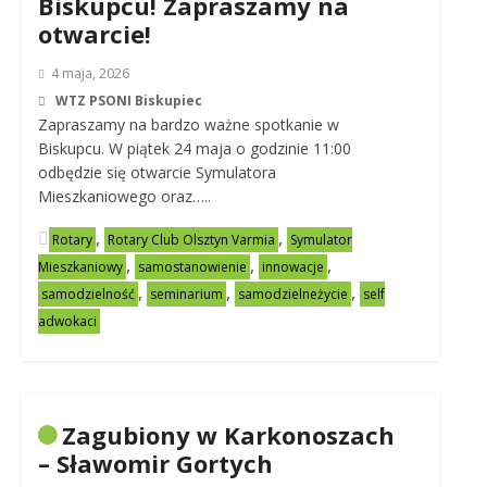
Biskupcu! Zapraszamy na
otwarcie!
4 maja, 2026
WTZ PSONI Biskupiec
Zapraszamy na bardzo ważne spotkanie w
Biskupcu. W piątek 24 maja o godzinie 11:00
odbędzie się otwarcie Symulatora
Mieszkaniowego oraz…..
,
,
Rotary
Rotary Club Olsztyn Varmia
Symulator
,
,
,
Mieszkaniowy
samostanowienie
innowacje
,
,
,
samodzielność
seminarium
samodzielneżycie
self
adwokaci
Zagubiony w Karkonoszach
– Sławomir Gortych