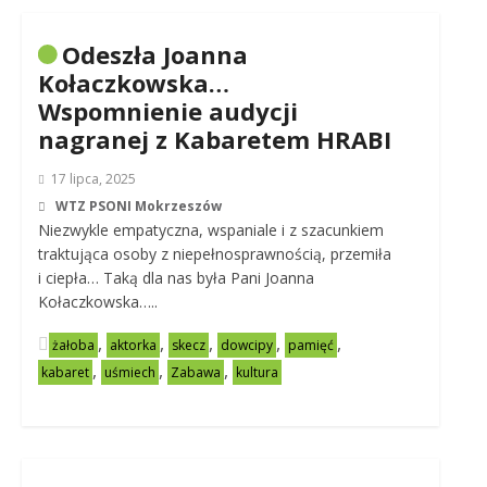
Odeszła Joanna
Kołaczkowska…
Wspomnienie audycji
nagranej z Kabaretem HRABI
17 lipca, 2025
WTZ PSONI Mokrzeszów
Niezwykle empatyczna, wspaniale i z szacunkiem
traktująca osoby z niepełnosprawnością, przemiła
i ciepła… Taką dla nas była Pani Joanna
Kołaczkowska…..
,
,
,
,
,
żałoba
aktorka
skecz
dowcipy
pamięć
,
,
,
kabaret
uśmiech
Zabawa
kultura