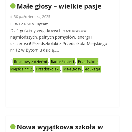
Małe głosy – wielkie pasje
30 października, 2025
WTZ PSONI Bytom
Dziś gościmy wyjątkowych rozmówców –
najmłodszych, pełnych pomysłów, energii i
szczerości! Przedszkolaki z Przedszkola Miejskiego
nr 12 w Bytomiu dzielą…..
,
,
Rozmowy z dziećmi
Radość dzieci
Przedszkole
,
,
,
Miejskie nr12
Przedszkolaki
Małe głosy
edukacja
Nowa wyjątkowa szkoła w