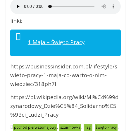
linki:
1 Maja – Święto Pracy
https://businessinsider.com.pl/lifestyle/s
wieto-pracy-1-maja-co-warto-o-nim-
wiedziec/318ph7l
https://pl.wikipedia.org/wiki/Mi%C4%99d
zynarodowy_Dzie%C5%84_Solidarno%C5
%9Bci_Ludzi_Pracy
,
,
,
,
pochód pierwszomajowy
szturmówka
flagi
Święto Pracy