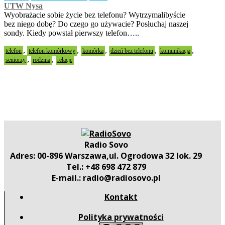
UTW Nysa
Wyobrażacie sobie życie bez telefonu? Wytrzymalibyście
bez niego dobę? Do czego go używacie? Posłuchaj naszej
sondy. Kiedy powstał pierwszy telefon…..
,
,
,
,
,
telefon
telefon komórkowy
komórka
dzień bez telefonu
komunikacja
,
,
seniorzy
rodzina
relacje
Radio Sovo
Adres: 00-896 Warszawa,ul. Ogrodowa 32 lok. 29
Tel.: +48 698 472 879
E-mail.: radio@radiosovo.pl
Kontakt
Polityka prywatności