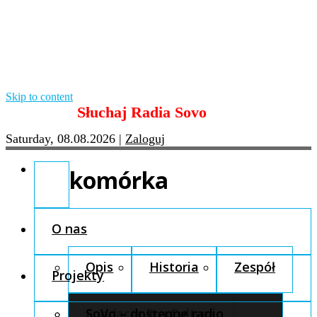
Skip to content
Słuchaj Radia Sovo
Saturday, 08.08.2026
|
Zaloguj
komórka
O nas
Opis
Historia
Zespół
Projekty
Fundacja Pro Cultura
SoVo – dostępne radio