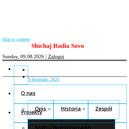
Skip to content
Słuchaj Radia Sovo
Sunday, 09.08.2026
|
Zaloguj
5 listopada, 2021
O nas
Opis
Historia
Zespół
Projekty
Fundacja Pro Cultura
SoVo – dostępne radio