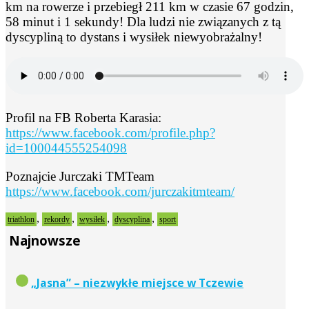
km na rowerze i przebiegł 211 km w czasie 67 godzin,
58 minut i 1 sekundy! Dla ludzi nie związanych z tą
dyscypliną to dystans i wysiłek niewyobrażalny!
Profil na FB Roberta Karasia:
https://www.facebook.com/profile.php?
id=100044555254098
Poznajcie Jurczaki TMTeam
https://www.facebook.com/jurczakitmteam/
,
,
,
,
triathlon
rekordy
wysiłek
dyscyplina
sport
Najnowsze
„Jasna” – niezwykłe miejsce w Tczewie