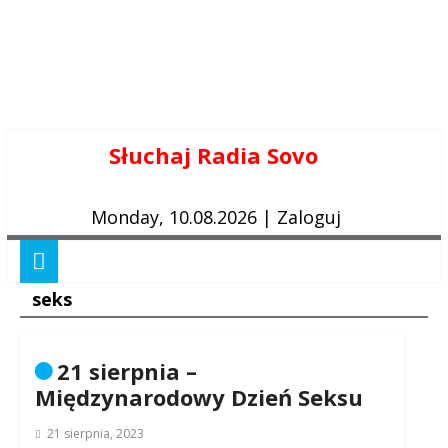
Skip
Słuchaj Radia Sovo
to
content
Monday, 10.08.2026
|
Zaloguj
seks
21 sierpnia –
Międzynarodowy Dzień Seksu
21 sierpnia, 2023