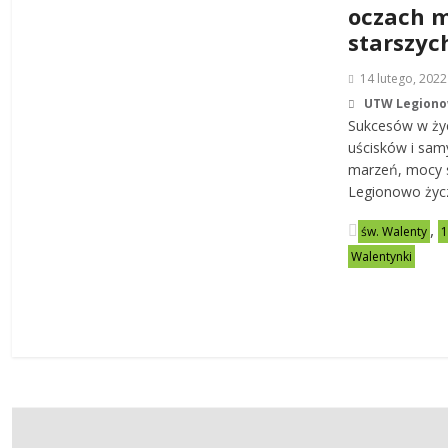
oczach m
starszyc
14 lutego, 2022
UTW Legiono
Sukcesów w życ
uścisków i samy
marzeń, mocy 
Legionowo ży
,
św. Walenty
1
Walentynki