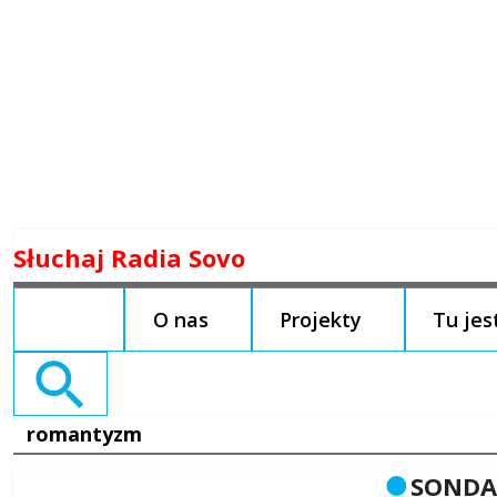
Skip
Słuchaj Radia Sovo
to
content
O nas
Projekty
Tu je
Search
for:
romantyzm
SONDA: