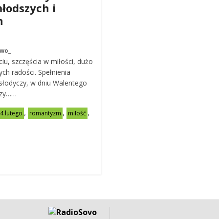
łodszych i
h
wo_
iu, szczęścia w miłości, dużo
ch radości. Spełnienia
słodyczy, w dniu Walentego
czy……
,
,
,
4 lutego
romantyzm
miłość