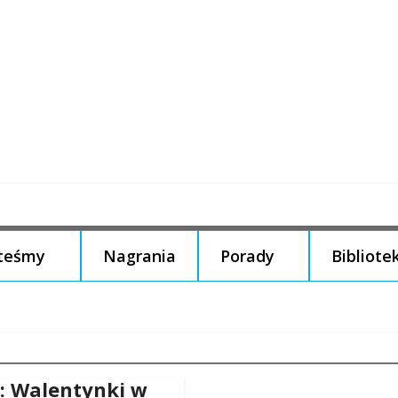
steśmy
Nagrania
Porady
Bibliote
 Walentynki w