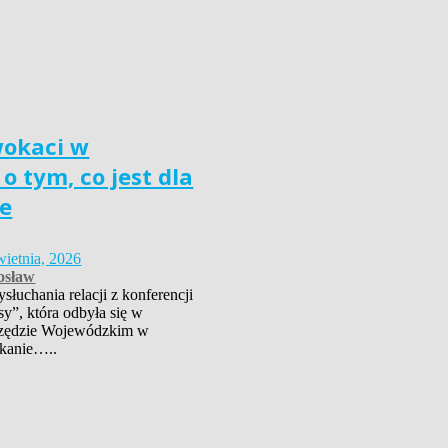
wokaci w
o tym, co jest dla
e
wietnia, 2026
osław
łuchania relacji z konferencji
sy”, która odbyła się w
zędzie Wojewódzkim w
kanie…..