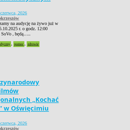
 czerwca, 2026
krzeszów
szamy na audycję na żywo już w
5.10.2025 r. o godz. 12:00
 SoVo , będą…..
,
,
edyczny
pomoc
zdrowie
dzynarodowy
Filmów
jonalnych „Kochać
” w Oświęcimiu
 czerwca, 2026
krzeszów