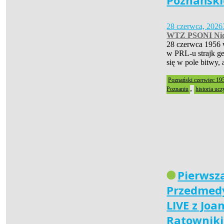
Poznański
28 czerwca, 2026
WTZ PSONI Nid
28 czerwca 1956 
w PRL-u strajk ge
się w pole bitwy,
Poznański czerwiec 19
,
Poznaniu
historia ucz
Pierwsz
Przedmedy
LIVE z Joa
Ratownik