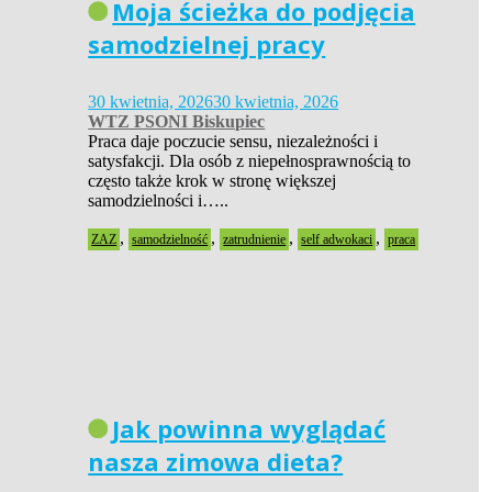
Moja ścieżka do podjęcia
samodzielnej pracy
30 kwietnia, 2026
30 kwietnia, 2026
WTZ PSONI Biskupiec
Praca daje poczucie sensu, niezależności i
satysfakcji. Dla osób z niepełnosprawnością to
często także krok w stronę większej
samodzielności i…..
,
,
,
,
ZAZ
samodzielność
zatrudnienie
self adwokaci
praca
Jak powinna wyglądać
nasza zimowa dieta?