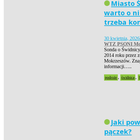
Miasto Ś
warto o ni
trzeba ko
30 kwietnia, 2026
WTZ PSONI Mo
Sonda o Świdnicy
2014 roku przez 
Mokrzeszów. Znaj
informacji…..
,
,
podroże
świdnica
Jaki pow
pączek?