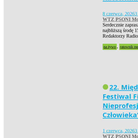
8 czerwca, 2026
3
WTZ PSONI Mo
Serdecznie zapra
najbliższą środę 1
Redaktorzy Radio
,
na żywo
ratownik m
22. Mię
Festiwal 
Nieprofes
Człowieka
1 czerwca, 2026
3
WTZ PSONI Mo