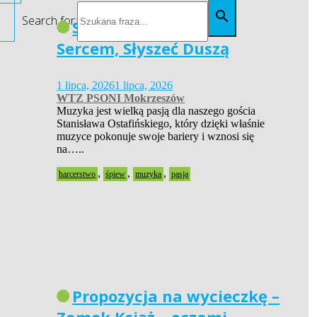
Search for:
Siła Pasji – Widzieć
Sercem, Słyszeć Duszą
1 lipca, 2026
1 lipca, 2026
WTZ PSONI Mokrzeszów
Muzyka jest wielką pasją dla naszego gościa
Stanisława Ostafińskiego, który dzięki właśnie
muzyce pokonuje swoje bariery i wznosi się
na…..
,
,
,
harcerstwo
śpiew
muzyka
pasja
Propozycja na wycieczkę –