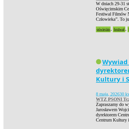
W dniach 29-31 s
Oświęcimskim Cen
Festiwal Filmów 
Człowieka”. To 
,
,
oświęcim
festiwal
Wywiad
dyrektor
Kultury i 
8 maja, 2026
30 k
WTZ PSONI Tc
Zapraszamy do w
Jarosławem Wojc
dyrektorem Centr
Centrum Kultury 