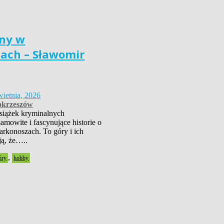
ny w
ach – Sławomir
wietnia, 2026
krzeszów
książek kryminalnych
amowite i fascynujące historie o
rkonoszach. To góry i ich
ją, że…..
,
óry
hobby