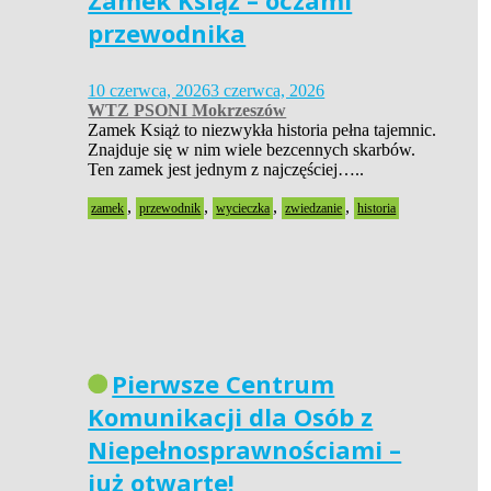
Zamek Książ – oczami
przewodnika
10 czerwca, 2026
3 czerwca, 2026
WTZ PSONI Mokrzeszów
Zamek Książ to niezwykła historia pełna tajemnic.
Znajduje się w nim wiele bezcennych skarbów.
Ten zamek jest jednym z najczęściej…..
,
,
,
,
zamek
przewodnik
wycieczka
zwiedzanie
historia
Pierwsze Centrum
Komunikacji dla Osób z
Niepełnosprawnościami –
już otwarte!