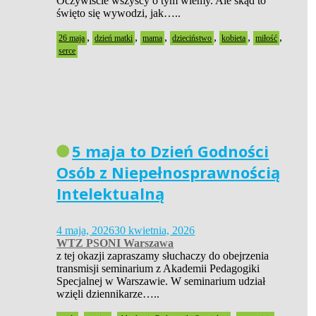
Oczywiście wszyscy o tym wiemy. Ale skąd to
święto się wywodzi, jak…..
,
,
,
,
,
,
26 maja
dzień matki
mama
dzieciństwo
kobieta
miłość
serce
5 maja to Dzień Godności
Osób z Niepełnosprawnością
Intelektualną
4 maja, 2026
30 kwietnia, 2026
WTZ PSONI Warszawa
z tej okazji zapraszamy słuchaczy do obejrzenia
transmisji seminarium z Akademii Pedagogiki
Specjalnej w Warszawie. W seminarium udział
wzięli dziennikarze…..