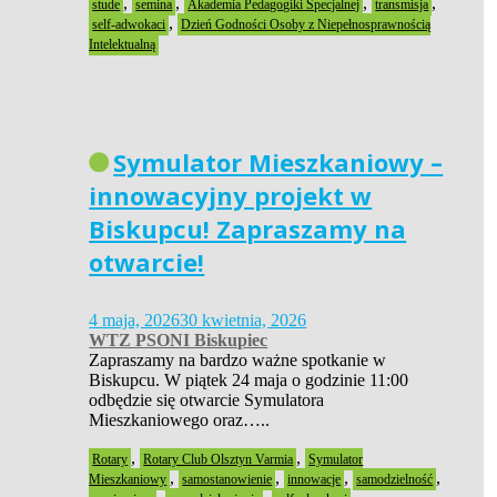
,
,
,
,
stude
semina
Akademia Pedagogiki Specjalnej
transmisja
,
self-adwokaci
Dzień Godności Osoby z Niepełnosprawnością
Intelektualną
Symulator Mieszkaniowy –
innowacyjny projekt w
Biskupcu! Zapraszamy na
otwarcie!
4 maja, 2026
30 kwietnia, 2026
WTZ PSONI Biskupiec
Zapraszamy na bardzo ważne spotkanie w
Biskupcu. W piątek 24 maja o godzinie 11:00
odbędzie się otwarcie Symulatora
Mieszkaniowego oraz…..
,
,
Rotary
Rotary Club Olsztyn Varmia
Symulator
,
,
,
,
Mieszkaniowy
samostanowienie
innowacje
samodzielność