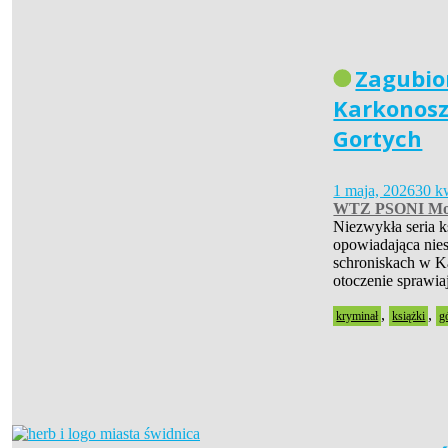
Zagubio
Karkonosz
Gortych
1 maja, 2026
30 k
WTZ PSONI Mo
Niezwykła seria 
opowiadająca nies
schroniskach w Ka
otoczenie sprawia
,
,
kryminał
książki
g