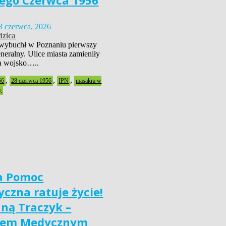
ego Czerwca 1956
3 czerwca, 2026
zica
wybuchł w Poznaniu pierwszy
neralny. Ulice miasta zamieniły
 a wojsko…..
,
,
,
56
28 czerwca 1956
IPN
masakra w
y
a Pomoc
czna ratuje życie!
nną Traczyk –
iem Medycznym