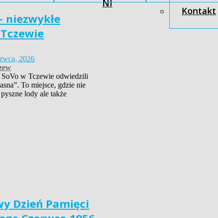
NI
Kontakt
– niezwykłe
 Tczewie
erwca, 2026
zew
 SoVo w Tczewie odwiedzili
asna”. To miejsce, gdzie nie
 pyszne lody ale także
y Dzień Pamięci