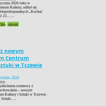
tycznia 2026 roku w
trum Kultury, odbył się
Nieprofesjonalnych „Kochać
już 22……
,
Film
człowiek
 z nowym
em Centrum
Sztuki w Tczewie
wietnia, 2026
zew
ysłuchania rozmowy z
iechowskim – nowym
um Kultury i Sztuki w Tczewie.
i Sztuki…..