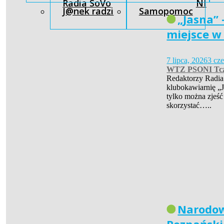
Radia SoVo
NI
J@nek radzi
Samopomoc
„Jasna” 
miejsce w
7 lipca, 2026
3 cz
WTZ PSONI Tc
Redaktorzy Radia
klubokawiarnię „J
tylko można zjeść
skorzystać…..
Narodow