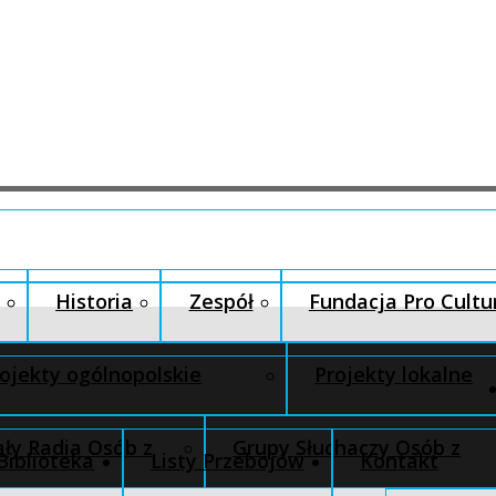
Historia
Zespół
Fundacja Pro Cultu
ojekty ogólnopolskie
Projekty lokalne
ły Radia Osób z
Grupy Słuchaczy Osób z
Biblioteka
Listy Przebojów
Kontakt