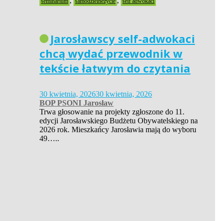
,
,
seminarium
samodzielneżycie
self adwokaci
Jarosławscy self-adwokaci
chcą wydać przewodnik w
tekście łatwym do czytania
30 kwietnia, 2026
30 kwietnia, 2026
BOP PSONI Jarosław
Trwa głosowanie na projekty zgłoszone do 11.
edycji Jarosławskiego Budżetu Obywatelskiego na
2026 rok. Mieszkańcy Jarosławia mają do wyboru
49…..