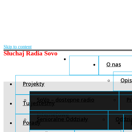
Skip to content
Słuchaj Radia Sovo
O nas
Opis
Projekty
SoVo – dostępne radio
Pr
Tu jesteśmy
internetowe
Senioralne Oddziały
Oddzia
Porady