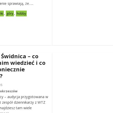
zenie sprawiają, że…..
,
,
żki
góry
hobby
 Świdnica – co
nim wiedzieć i co
oniecznie
?
26
Mokrzeszów
cy – audycja przygotowana w
z zespół dziennikarzy z WTZ
ajdziesz tam wiele