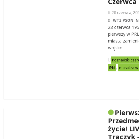
Czerwca
28 czerwca, 20
WTZ PSONI N
28 czerwca 19
pierwszy w PRL-
miasta zamienił
wojsko…..
Poznański czer
,
IPN
masakra w
Pierws
Przedme
życie! LI
Traczyk 