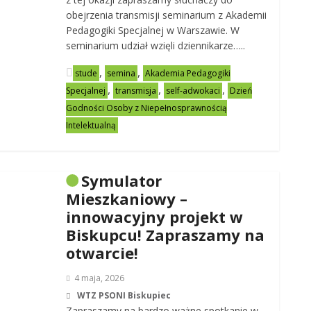
obejrzenia transmisji seminarium z Akademii
Pedagogiki Specjalnej w Warszawie. W
seminarium udział wzięli dziennikarze…..
,
,
stude
semina
Akademia Pedagogiki
,
,
,
Specjalnej
transmisja
self-adwokaci
Dzień
Godności Osoby z Niepełnosprawnością
Intelektualną
Symulator
Mieszkaniowy –
innowacyjny projekt w
Biskupcu! Zapraszamy na
otwarcie!
4 maja, 2026
WTZ PSONI Biskupiec
Zapraszamy na bardzo ważne spotkanie w