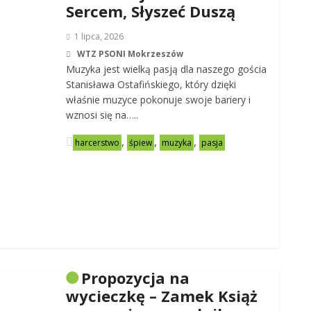
Sercem, Słyszeć Duszą
1 lipca, 2026
WTZ PSONI Mokrzeszów
Muzyka jest wielką pasją dla naszego gościa
Stanisława Ostafińskiego, który dzięki
właśnie muzyce pokonuje swoje bariery i
wznosi się na…..
,
,
,
harcerstwo
śpiew
muzyka
pasja
Propozycja na
wycieczkę – Zamek Książ