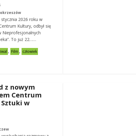
6
Mokrzeszów
 stycznia 2026 roku w
entrum Kultury, odbył się
w Nieprofesjonalnych
eka”. To już 22……
,
,
tiwal
Film
człowiek
d z nowym
rem Centrum
 Sztuki w
czew
 wysłuchania rozmowy z