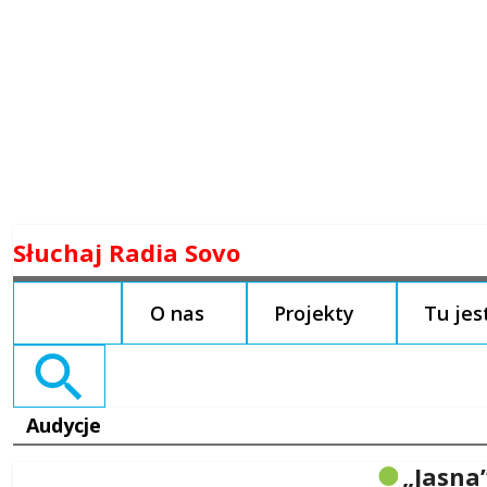
Skip
Słuchaj Radia Sovo
to
content
O nas
Projekty
Tu je
Search
for:
Audycje
„Jasna