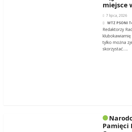
miejsce 
7 lipca, 2026
WTZ PSONI T
Redaktorzy Rad
klubokawiarnię 
tylko można zj
skorzystać…..
Narodo
Pamięci 