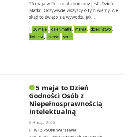
26 maja w Polsce obchodzony jest „Dzień
Matki”. Oczywiście wszyscy o tym wiemy. Ale
skąd to święto się wywodzi, jak…..
,
,
,
,
26 maja
dzień matki
mama
dzieciństwo
,
,
kobieta
miłość
serce
5 maja to Dzień
Godności Osób z
Niepełnosprawnością
Intelektualną
4 maja, 2026
WTZ PSONI Warszawa
z tej okazji zapraszamy słuchaczy do