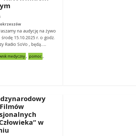
nym
6
Mokrzeszów
raszamy na audycję na żywo
ą środę 15.10.2025 r. o godz.
zy Radio SoVo , będą…..
,
,
wnik medyczny
pomoc
ędzynarodowy
 Filmów
sjonalnych
Człowieka” w
miu