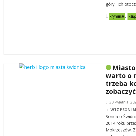
góry i ich otoc
,
kryminał
ksią
Miasto
warto o 
trzeba k
zobaczyć
30 kwietnia, 20
WTZ PSONI 
Sonda o Świdni
2014 roku prze
Mokrzeszów. Zn