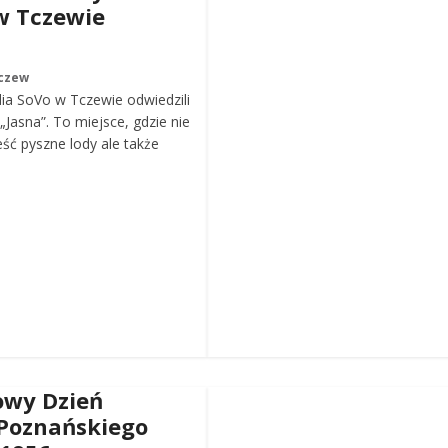
w Tczewie
czew
ia SoVo w Tczewie odwiedzili
„Jasna”. To miejsce, gdzie nie
eść pyszne lody ale także
wy Dzień
Poznańskiego