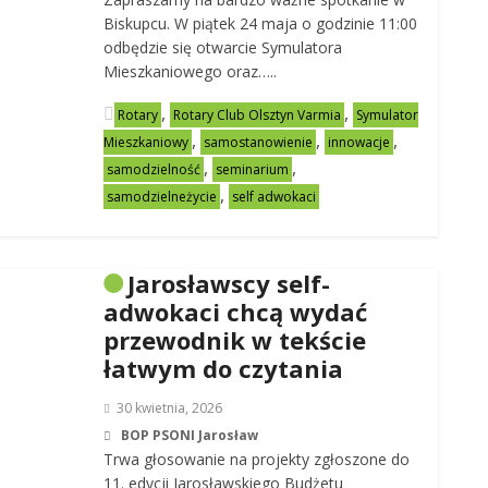
Biskupcu. W piątek 24 maja o godzinie 11:00
odbędzie się otwarcie Symulatora
Mieszkaniowego oraz…..
,
,
Rotary
Rotary Club Olsztyn Varmia
Symulator
,
,
,
Mieszkaniowy
samostanowienie
innowacje
,
,
samodzielność
seminarium
,
samodzielneżycie
self adwokaci
Jarosławscy self-
adwokaci chcą wydać
przewodnik w tekście
łatwym do czytania
30 kwietnia, 2026
BOP PSONI Jarosław
Trwa głosowanie na projekty zgłoszone do
11. edycji Jarosławskiego Budżetu