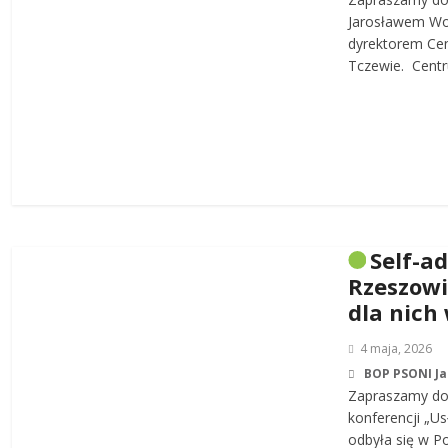
Jarosławem W
dyrektorem Cen
Tczewie. Centru
Self-a
Rzeszowi
dla nich
4 maja, 2026
BOP PSONI J
Zapraszamy do 
konferencji „Us
odbyła się w P