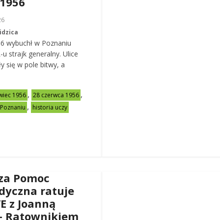
 1956
26
idzica
56 wybuchł w Poznaniu
u strajk generalny. Ulice
y się w pole bitwy, a
,
,
wiec 1956
28 czerwca 1956
,
 Poznaniu
historia uczy
za Pomoc
dyczna ratuje
VE z Joanną
– Ratownikiem