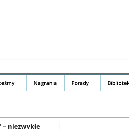
steśmy
Nagrania
Porady
Bibliote
” – niezwykłe