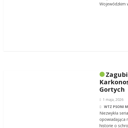
Wojewódzkim w
Zagub
Karkonos
Gortych
1 maja, 2026
WTZ PSONI 
Niezwykła seri
opowiadająca n
historie o sch