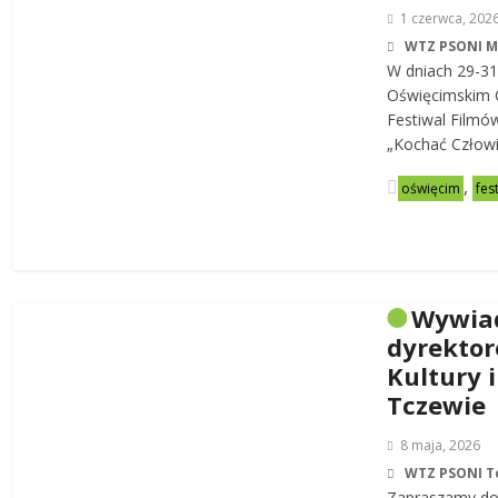
1 czerwca, 202
WTZ PSONI 
W dniach 29-31
Oświęcimskim C
Festiwal Filmó
„Kochać Człowi
,
oświęcim
fes
Wywia
dyrekto
Kultury i
Tczewie
8 maja, 2026
WTZ PSONI T
Zapraszamy do