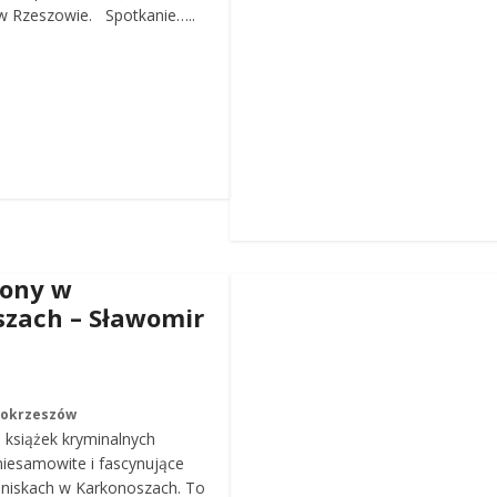
 Rzeszowie. Spotkanie…..
iony w
zach – Sławomir
Mokrzeszów
a książek kryminalnych
iesamowite i fascynujące
roniskach w Karkonoszach. To