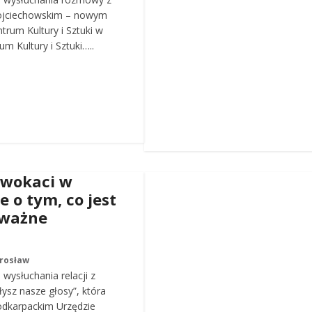
ojciechowskim – nowym
trum Kultury i Sztuki w
m Kultury i Sztuki…..
dwokaci w
e o tym, co jest
 ważne
arosław
wysłuchania relacji z
łysz nasze głosy”, która
odkarpackim Urzędzie