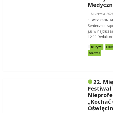
Medycz
8 czerwca, 202
WTZ PSONI 
Serdecznie zap
już w najbliższ
12:00 Redaktor
,
na żywo
rato
zdrowie
22. Mi
Festiwal
Nieprofe
„Kochać 
Oświęci