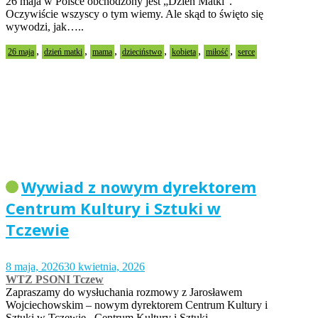
26 maja w Polsce obchodzony jest „Dzień Matki”.
Oczywiście wszyscy o tym wiemy. Ale skąd to święto się
wywodzi, jak…..
,
,
,
,
,
,
26 maja
dzień matki
mama
dzieciństwo
kobieta
miłość
serce
Wywiad z nowym dyrektorem
Centrum Kultury i Sztuki w
Tczewie
8 maja, 2026
30 kwietnia, 2026
WTZ PSONI Tczew
Zapraszamy do wysłuchania rozmowy z Jarosławem
Wojciechowskim – nowym dyrektorem Centrum Kultury i
Sztuki w Tczewie. Centrum Kultury i Sztuki…..