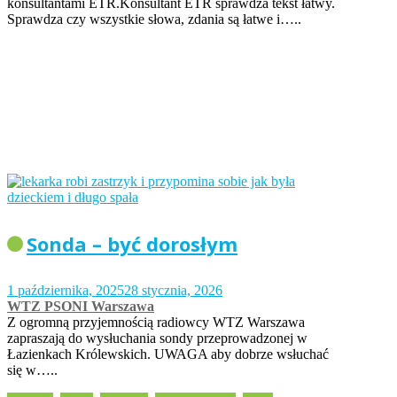
konsultantami ETR.Konsultant ETR sprawdza tekst łatwy.
Sprawdza czy wszystkie słowa, zdania są łatwe i…..
Sonda – być dorosłym
1 października, 2025
28 stycznia, 2026
WTZ PSONI Warszawa
Z ogromną przyjemnością radiowcy WTZ Warszawa
zapraszają do wysłuchania sondy przeprowadzonej w
Łazienkach Królewskich. UWAGA aby dobrze wsłuchać
się w…..