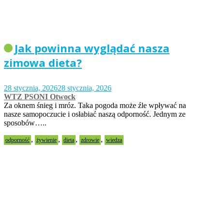
Jak powinna wyglądać nasza
zimowa dieta?
28 stycznia, 2026
28 stycznia, 2026
WTZ PSONI Otwock
Za oknem śnieg i mróz. Taka pogoda może źle wpływać na
nasze samopoczucie i osłabiać naszą odporność. Jednym ze
sposobów…..
,
,
,
,
odporność
żywienie
dieta
zdrowie
wiedza