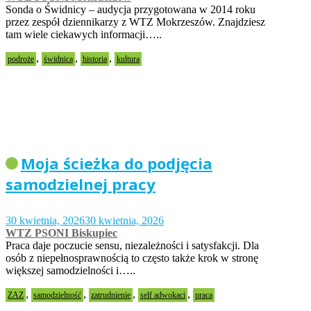
Sonda o Świdnicy – audycja przygotowana w 2014 roku
przez zespół dziennikarzy z WTZ Mokrzeszów. Znajdziesz
tam wiele ciekawych informacji…..
,
,
,
podroże
świdnica
historia
kultura
Moja ścieżka do podjęcia
samodzielnej pracy
30 kwietnia, 2026
30 kwietnia, 2026
WTZ PSONI Biskupiec
Praca daje poczucie sensu, niezależności i satysfakcji. Dla
osób z niepełnosprawnością to często także krok w stronę
większej samodzielności i…..
,
,
,
,
ZAZ
samodzielność
zatrudnienie
self adwokaci
praca