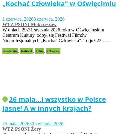
„Kochać Człowieka” w Oświęcimiu
1 czerwca, 2026
3 czerwca, 2026
WTZ PSONI Mokrzeszów
W dniach 29-31 stycznia 2026 roku w Oświęcimskim
Centrum Kultury, odbył się Festiwal Filmów
Nieprofesjonalnych „Kochać Człowieka”. To już 22……
,
,
,
oświęcim
festiwal
Film
człowiek
26 maja…i wszystko w Polsce
jasne! A w innych krajach?
25 maja, 2026
30 kwietnia, 2026
WTZ PSONI Żory