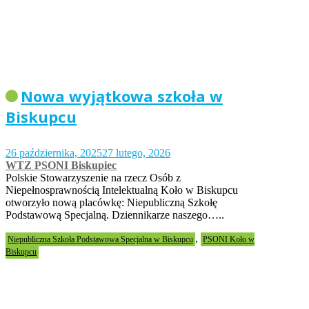
Nowa wyjątkowa szkoła w
Biskupcu
26 października, 2025
27 lutego, 2026
WTZ PSONI Biskupiec
Polskie Stowarzyszenie na rzecz Osób z
Niepełnosprawnością Intelektualną Koło w Biskupcu
otworzyło nową placówkę: Niepubliczną Szkołę
Podstawową Specjalną. Dziennikarze naszego…..
,
Niepubliczna Szkoła Podstawowa Specjalna w Biskupcu
PSONI Koło w
Biskupcu