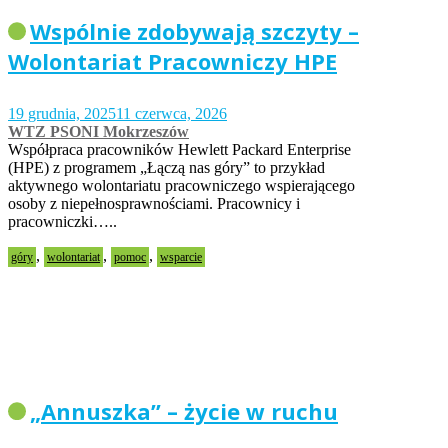
Wspólnie zdobywają szczyty –
Wolontariat Pracowniczy HPE
19 grudnia, 2025
11 czerwca, 2026
WTZ PSONI Mokrzeszów
Współpraca pracowników Hewlett Packard Enterprise
(HPE) z programem „Łączą nas góry” to przykład
aktywnego wolontariatu pracowniczego wspierającego
osoby z niepełnosprawnościami. Pracownicy i
pracowniczki…..
,
,
,
góry
wolontariat
pomoc
wsparcie
„Annuszka” – życie w ruchu