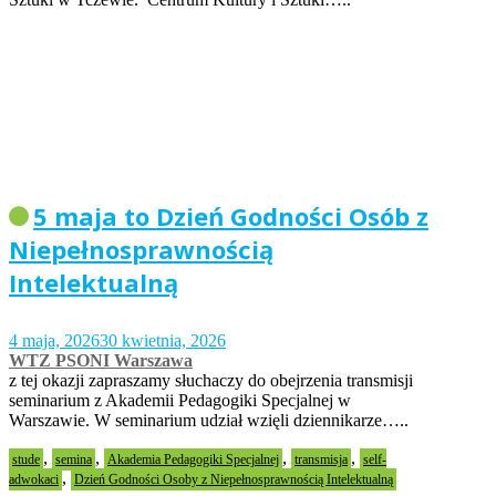
5 maja to Dzień Godności Osób z
Niepełnosprawnością
Intelektualną
4 maja, 2026
30 kwietnia, 2026
WTZ PSONI Warszawa
z tej okazji zapraszamy słuchaczy do obejrzenia transmisji
seminarium z Akademii Pedagogiki Specjalnej w
Warszawie. W seminarium udział wzięli dziennikarze…..
,
,
,
,
stude
semina
Akademia Pedagogiki Specjalnej
transmisja
self-
,
adwokaci
Dzień Godności Osoby z Niepełnosprawnością Intelektualną