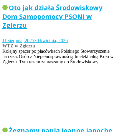
Oto jak działa Środowiskowy
Dom Samopomocy PSONI w
Zgierzu
11 sierpnia, 2025
30 kwietnia, 2026
WTZ w Zgierzu
Kolejny spacer po placówkach Polskiego Stowarzyszenie
na rzecz Osób z Niepełnosprawnością Intelektualną Koło w
Zgierzu. Tym razem zapraszamy do Środowiskowy…..
Żegnamy panią Joannę Janochę