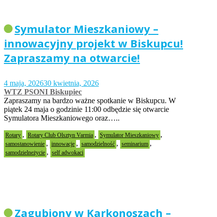
Symulator Mieszkaniowy –
innowacyjny projekt w Biskupcu!
Zapraszamy na otwarcie!
4 maja, 2026
30 kwietnia, 2026
WTZ PSONI Biskupiec
Zapraszamy na bardzo ważne spotkanie w Biskupcu. W
piątek 24 maja o godzinie 11:00 odbędzie się otwarcie
Symulatora Mieszkaniowego oraz…..
,
,
,
Rotary
Rotary Club Olsztyn Varmia
Symulator Mieszkaniowy
,
,
,
,
samostanowienie
innowacje
samodzielność
seminarium
,
samodzielneżycie
self adwokaci
Zagubiony w Karkonoszach –