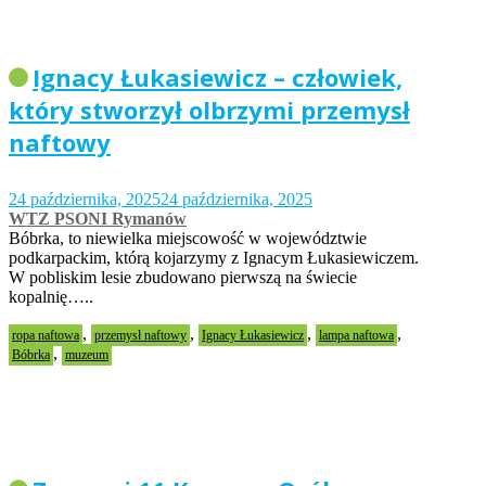
Ignacy Łukasiewicz – człowiek,
który stworzył olbrzymi przemysł
naftowy
24 października, 2025
24 października, 2025
WTZ PSONI Rymanów
Bóbrka, to niewielka miejscowość w województwie
podkarpackim, którą kojarzymy z Ignacym Łukasiewiczem.
W pobliskim lesie zbudowano pierwszą na świecie
kopalnię…..
,
,
,
,
ropa naftowa
przemysł naftowy
Ignacy Łukasiewicz
lampa naftowa
,
Bóbrka
muzeum