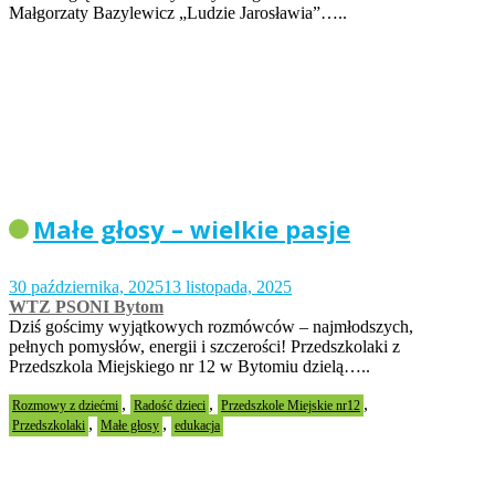
Małgorzaty Bazylewicz „Ludzie Jarosławia”…..
Małe głosy – wielkie pasje
30 października, 2025
13 listopada, 2025
WTZ PSONI Bytom
Dziś gościmy wyjątkowych rozmówców – najmłodszych,
pełnych pomysłów, energii i szczerości! Przedszkolaki z
Przedszkola Miejskiego nr 12 w Bytomiu dzielą…..
,
,
,
Rozmowy z dziećmi
Radość dzieci
Przedszkole Miejskie nr12
,
,
Przedszkolaki
Małe głosy
edukacja