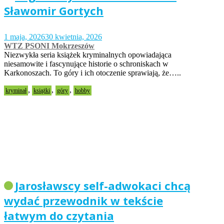
Sławomir Gortych
1 maja, 2026
30 kwietnia, 2026
WTZ PSONI Mokrzeszów
Niezwykła seria książek kryminalnych opowiadająca
niesamowite i fascynujące historie o schroniskach w
Karkonoszach. To góry i ich otoczenie sprawiają, że…..
,
,
,
kryminał
książki
góry
hobby
Jarosławscy self-adwokaci chcą
wydać przewodnik w tekście
łatwym do czytania