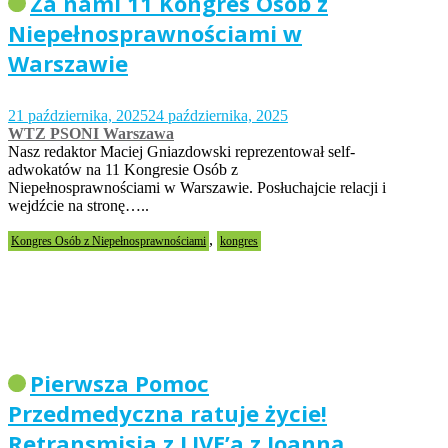
Za nami 11 Kongres Osób z
Niepełnosprawnościami w
Warszawie
21 października, 2025
24 października, 2025
WTZ PSONI Warszawa
Nasz redaktor Maciej Gniazdowski reprezentował self-
adwokatów na 11 Kongresie Osób z
Niepełnosprawnościami w Warszawie. Posłuchajcie relacji i
wejdźcie na stronę…..
,
Kongres Osób z Niepełnosprawnościami
kongres
Pierwsza Pomoc
Przedmedyczna ratuje życie!
Retransmisja z LIVE’a z Joanną