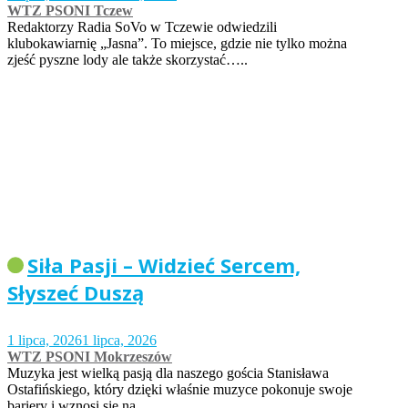
WTZ PSONI Tczew
Redaktorzy Radia SoVo w Tczewie odwiedzili
klubokawiarnię „Jasna”. To miejsce, gdzie nie tylko można
zjeść pyszne lody ale także skorzystać…..
Siła Pasji – Widzieć Sercem,
Słyszeć Duszą
1 lipca, 2026
1 lipca, 2026
WTZ PSONI Mokrzeszów
Muzyka jest wielką pasją dla naszego gościa Stanisława
Ostafińskiego, który dzięki właśnie muzyce pokonuje swoje
bariery i wznosi się na…..