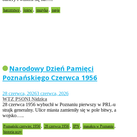
,
,
,
harcerstwo
śpiew
muzyka
pasja
Narodowy Dzień Pamięci
Poznańskiego Czerwca 1956
28 czerwca, 2026
3 czerwca, 2026
WTZ PSONI Nidzica
28 czerwca 1956 wybuchł w Poznaniu pierwszy w PRL-u
strajk generalny. Ulice miasta zamieniły się w pole bitwy, a
wojsko…..
,
,
,
,
Poznański czerwiec 1956
28 czerwca 1956
IPN
masakra w Poznaniu
historia uczy