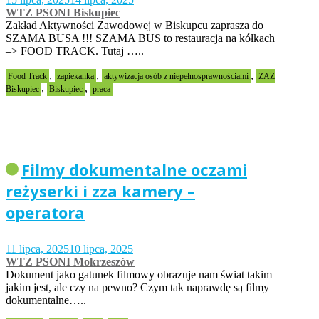
WTZ PSONI Biskupiec
Zakład Aktywności Zawodowej w Biskupcu zaprasza do
SZAMA BUSA !!! SZAMA BUS to restauracja na kółkach
–> FOOD TRACK. Tutaj …..
,
,
,
Food Track
zapiekanka
aktywizacja osób z niepełnosprawnościami
ZAZ
,
,
Biskupiec
Biskupiec
praca
Filmy dokumentalne oczami
reżyserki i zza kamery –
operatora
11 lipca, 2025
10 lipca, 2025
WTZ PSONI Mokrzeszów
Dokument jako gatunek filmowy obrazuje nam świat takim
jakim jest, ale czy na pewno? Czym tak naprawdę są filmy
dokumentalne…..