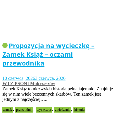
Propozycja na wycieczkę –
Zamek Książ – oczami
przewodnika
10 czerwca, 2026
3 czerwca, 2026
WTZ PSONI Mokrzeszów
Zamek Książ to niezwykła historia pełna tajemnic. Znajduje
się w nim wiele bezcennych skarbów. Ten zamek jest
jednym z najczęściej…..
,
,
,
,
zamek
przewodnik
wycieczka
zwiedzanie
historia