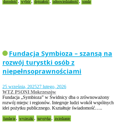
,
,
,
,
dorosłość
wybór
dojrzałość
odpowiedzialność
sonda
Fundacja Symbioza – szansą na
rozwój turystki osób z
niepełnsoprawnościami
25 września, 2025
27 lutego, 2026
WTZ PSONI Mokrzeszów
Fundacja „Symbioza” w Świdnicy dba o zrównoważony
rozwój miejsc i regionów. Integruje ludzi wokół wspólnych
idei pożytku publicznego. Kształtuje świadomość…..
,
,
,
fundacja
wycieczki
turystyka
zwiedzanie