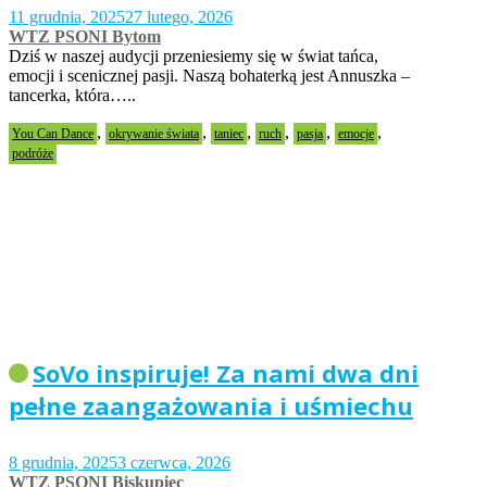
11 grudnia, 2025
27 lutego, 2026
WTZ PSONI Bytom
Dziś w naszej audycji przeniesiemy się w świat tańca,
emocji i scenicznej pasji. Naszą bohaterką jest Annuszka –
tancerka, która…..
,
,
,
,
,
,
You Can Dance
okrywanie świata
taniec
ruch
pasja
emocje
podróże
SoVo inspiruje! Za nami dwa dni
pełne zaangażowania i uśmiechu
8 grudnia, 2025
3 czerwca, 2026
WTZ PSONI Biskupiec