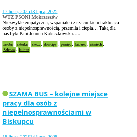
17 lipca, 2025
18 lipca, 2025
WTZ PSONI Mokrzeszów
Niezwykle empatyczna, wspaniale i z szacunkiem traktująca
osoby z niepełnosprawnością, przemiła i ciepła… Taką dla
nas była Pani Joanna Kołaczkowska…..
,
,
,
,
,
,
,
żałoba
aktorka
skecz
dowcipy
pamięć
kabaret
uśmiech
,
Zabawa
kultura
SZAMA BUS – kolejne miejsce
pracy dla osób z
niepełnosprawnościami w
Biskupcu
15 lipca, 2025
14 lipca, 2025