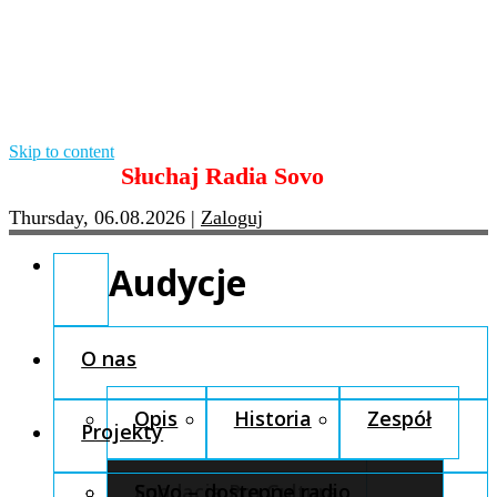
Skip to content
Słuchaj Radia Sovo
Thursday, 06.08.2026
|
Zaloguj
Audycje
O nas
Opis
Historia
Zespół
Projekty
Fundacja Pro Cultura
SoVo – dostępne radio