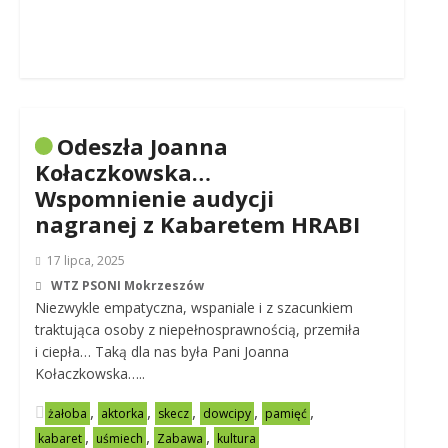
Odeszła Joanna
Kołaczkowska…
Wspomnienie audycji
nagranej z Kabaretem HRABI
17 lipca, 2025
WTZ PSONI Mokrzeszów
Niezwykle empatyczna, wspaniale i z szacunkiem
traktująca osoby z niepełnosprawnością, przemiła
i ciepła… Taką dla nas była Pani Joanna
Kołaczkowska…..
,
,
,
,
,
żałoba
aktorka
skecz
dowcipy
pamięć
,
,
,
kabaret
uśmiech
Zabawa
kultura