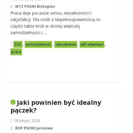
WTZ PSONI Biskupiec
Praca daje poczucie sensu, niezależności i
satysfakcji. Dla osób z niepełnosprawnością to
często także krok w stronę większej
samodzielności i…..
,
,
,
,
ZAZ
samodzielność
zatrudnienie
self adwokaci
praca
Jaki powinien być idealny
pączek?
18 lutego, 2026
BOP PSONI Jarosław