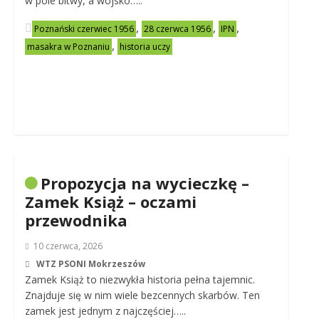
w pole bitwy, a wojsko…..
,
,
,
Poznański czerwiec 1956
28 czerwca 1956
IPN
,
masakra w Poznaniu
historia uczy
Propozycja na wycieczkę –
Zamek Książ – oczami
przewodnika
10 czerwca, 2026
WTZ PSONI Mokrzeszów
Zamek Książ to niezwykła historia pełna tajemnic.
Znajduje się w nim wiele bezcennych skarbów. Ten
zamek jest jednym z najczęściej…..