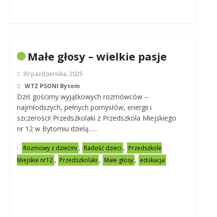
Małe głosy – wielkie pasje
30 października, 2025
WTZ PSONI Bytom
Dziś gościmy wyjątkowych rozmówców –
najmłodszych, pełnych pomysłów, energii i
szczerości! Przedszkolaki z Przedszkola Miejskiego
nr 12 w Bytomiu dzielą…..
,
,
Rozmowy z dziećmi
Radość dzieci
Przedszkole
,
,
,
Miejskie nr12
Przedszkolaki
Małe głosy
edukacja