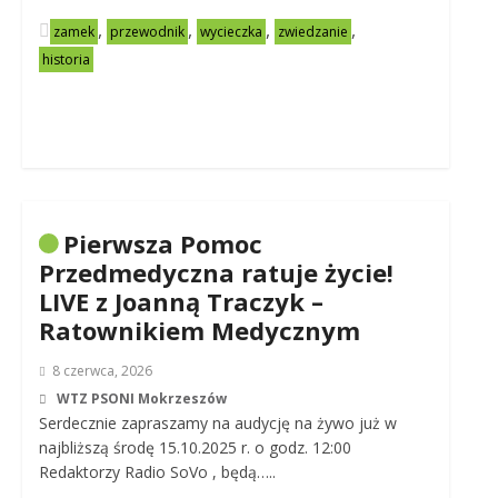
,
,
,
,
zamek
przewodnik
wycieczka
zwiedzanie
historia
Pierwsza Pomoc
Przedmedyczna ratuje życie!
LIVE z Joanną Traczyk –
Ratownikiem Medycznym
8 czerwca, 2026
WTZ PSONI Mokrzeszów
Serdecznie zapraszamy na audycję na żywo już w
najbliższą środę 15.10.2025 r. o godz. 12:00
Redaktorzy Radio SoVo , będą…..