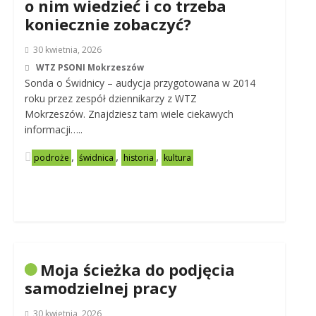
o nim wiedzieć i co trzeba
koniecznie zobaczyć?
30 kwietnia, 2026
WTZ PSONI Mokrzeszów
Sonda o Świdnicy – audycja przygotowana w 2014
roku przez zespół dziennikarzy z WTZ
Mokrzeszów. Znajdziesz tam wiele ciekawych
informacji…..
,
,
,
podroże
świdnica
historia
kultura
Moja ścieżka do podjęcia
samodzielnej pracy
30 kwietnia, 2026