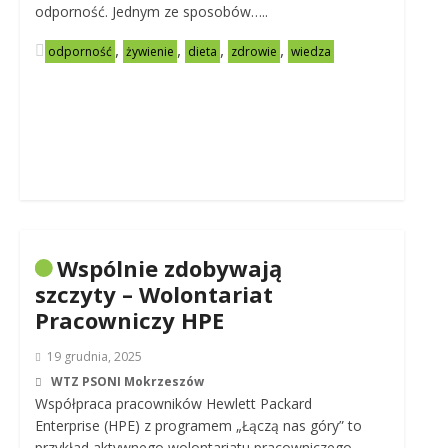
odporność. Jednym ze sposobów…..
,
,
,
,
odporność
żywienie
dieta
zdrowie
wiedza
Wspólnie zdobywają
szczyty – Wolontariat
Pracowniczy HPE
19 grudnia, 2025
WTZ PSONI Mokrzeszów
Współpraca pracowników Hewlett Packard
Enterprise (HPE) z programem „Łączą nas góry” to
przykład aktywnego wolontariatu pracowniczego