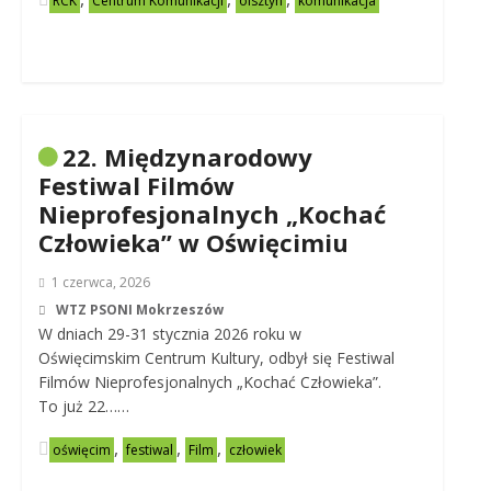
RCK
Centrum Komunikacji
olsztyn
komunikacja
22. Międzynarodowy
Festiwal Filmów
Nieprofesjonalnych „Kochać
Człowieka” w Oświęcimiu
1 czerwca, 2026
WTZ PSONI Mokrzeszów
W dniach 29-31 stycznia 2026 roku w
Oświęcimskim Centrum Kultury, odbył się Festiwal
Filmów Nieprofesjonalnych „Kochać Człowieka”.
To już 22……
,
,
,
oświęcim
festiwal
Film
człowiek