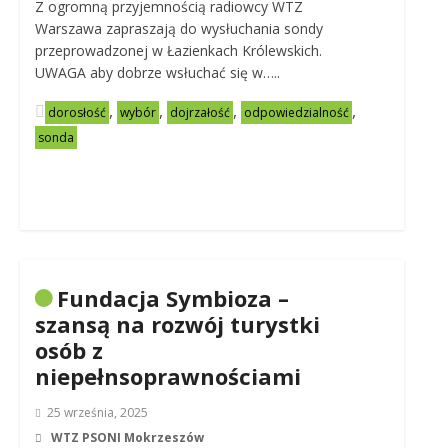
Z ogromną przyjemnością radiowcy WTZ
Warszawa zapraszają do wysłuchania sondy
przeprowadzonej w Łazienkach Królewskich.
UWAGA aby dobrze wsłuchać się w…..
,
,
,
,
dorosłość
wybór
dojrzałość
odpowiedzialność
sonda
Fundacja Symbioza –
szansą na rozwój turystki
osób z
niepełnsoprawnościami
25 września, 2025
WTZ PSONI Mokrzeszów