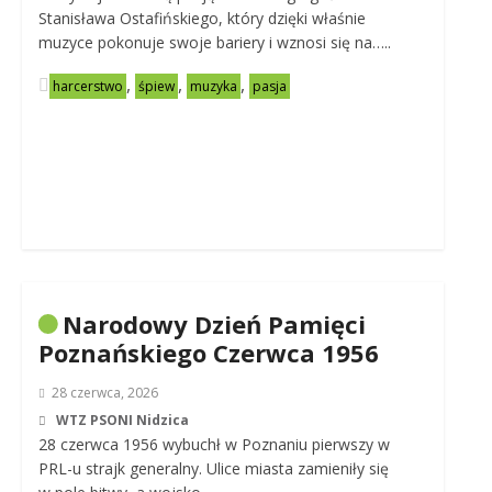
Stanisława Ostafińskiego, który dzięki właśnie
muzyce pokonuje swoje bariery i wznosi się na…..
,
,
,
harcerstwo
śpiew
muzyka
pasja
Narodowy Dzień Pamięci
Poznańskiego Czerwca 1956
28 czerwca, 2026
WTZ PSONI Nidzica
28 czerwca 1956 wybuchł w Poznaniu pierwszy w
PRL-u strajk generalny. Ulice miasta zamieniły się