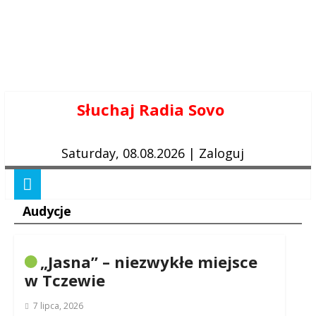
Skip
Słuchaj Radia Sovo
to
content
Saturday, 08.08.2026
|
Zaloguj
Audycje
„Jasna” – niezwykłe miejsce
w Tczewie
7 lipca, 2026