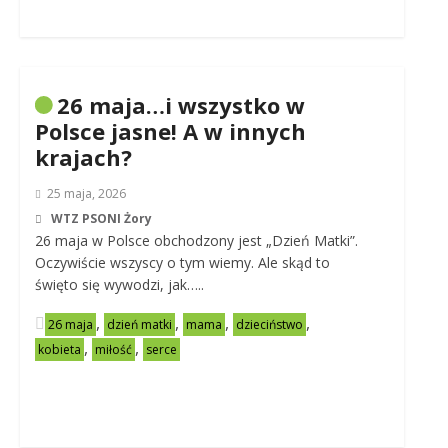
26 maja…i wszystko w
Polsce jasne! A w innych
krajach?
25 maja, 2026
WTZ PSONI Żory
26 maja w Polsce obchodzony jest „Dzień Matki”.
Oczywiście wszyscy o tym wiemy. Ale skąd to
święto się wywodzi, jak…..
,
,
,
,
26 maja
dzień matki
mama
dzieciństwo
,
,
kobieta
miłość
serce