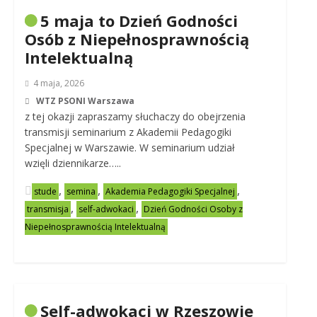
5 maja to Dzień Godności
Osób z Niepełnosprawnością
Intelektualną
4 maja, 2026
WTZ PSONI Warszawa
z tej okazji zapraszamy słuchaczy do obejrzenia
transmisji seminarium z Akademii Pedagogiki
Specjalnej w Warszawie. W seminarium udział
wzięli dziennikarze…..
,
,
,
stude
semina
Akademia Pedagogiki Specjalnej
,
,
transmisja
self-adwokaci
Dzień Godności Osoby z
Niepełnosprawnością Intelektualną
Self-adwokaci w Rzeszowie