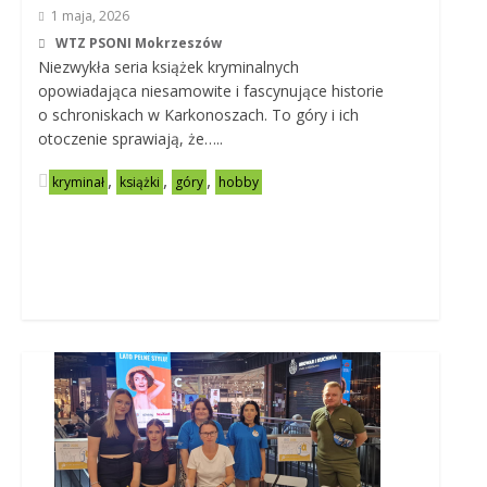
1 maja, 2026
WTZ PSONI Mokrzeszów
Niezwykła seria książek kryminalnych
opowiadająca niesamowite i fascynujące historie
o schroniskach w Karkonoszach. To góry i ich
otoczenie sprawiają, że…..
,
,
,
kryminał
książki
góry
hobby