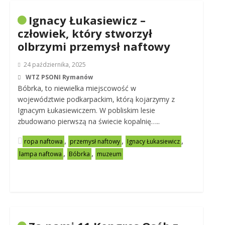
Ignacy Łukasiewicz –
człowiek, który stworzył
olbrzymi przemysł naftowy
24 października, 2025
WTZ PSONI Rymanów
Bóbrka, to niewielka miejscowość w
województwie podkarpackim, którą kojarzymy z
Ignacym Łukasiewiczem. W pobliskim lesie
zbudowano pierwszą na świecie kopalnię…..
,
,
,
ropa naftowa
przemysł naftowy
Ignacy Łukasiewicz
,
,
lampa naftowa
Bóbrka
muzeum