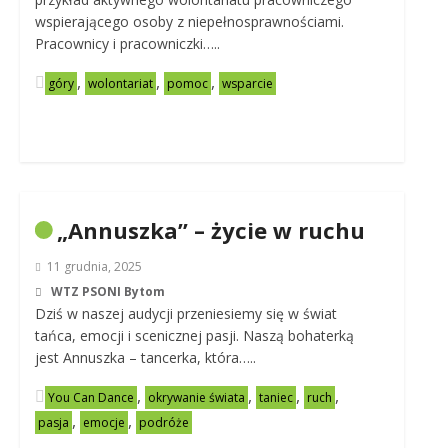
wspierającego osoby z niepełnosprawnościami.
Pracownicy i pracowniczki…..
,
,
,
góry
wolontariat
pomoc
wsparcie
„Annuszka” – życie w ruchu
11 grudnia, 2025
WTZ PSONI Bytom
Dziś w naszej audycji przeniesiemy się w świat
tańca, emocji i scenicznej pasji. Naszą bohaterką
jest Annuszka – tancerka, która…..
,
,
,
,
You Can Dance
okrywanie świata
taniec
ruch
,
,
pasja
emocje
podróże