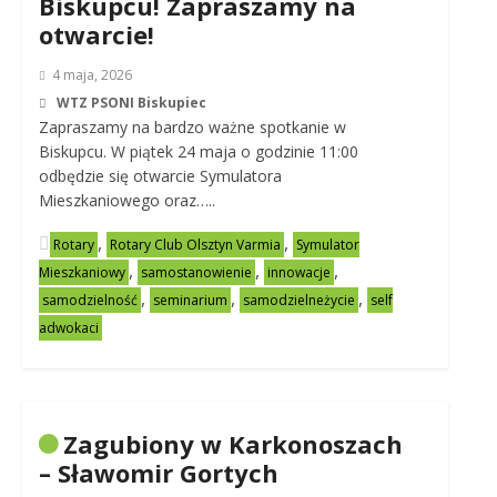
Biskupcu! Zapraszamy na
otwarcie!
4 maja, 2026
WTZ PSONI Biskupiec
Zapraszamy na bardzo ważne spotkanie w
Biskupcu. W piątek 24 maja o godzinie 11:00
odbędzie się otwarcie Symulatora
Mieszkaniowego oraz…..
,
,
Rotary
Rotary Club Olsztyn Varmia
Symulator
,
,
,
Mieszkaniowy
samostanowienie
innowacje
,
,
,
samodzielność
seminarium
samodzielneżycie
self
adwokaci
Zagubiony w Karkonoszach
– Sławomir Gortych