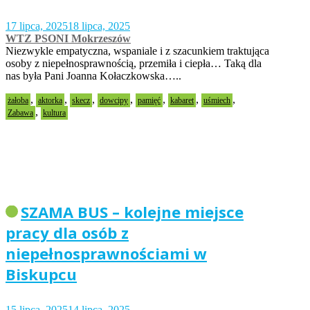
17 lipca, 2025
18 lipca, 2025
WTZ PSONI Mokrzeszów
Niezwykle empatyczna, wspaniale i z szacunkiem traktująca
osoby z niepełnosprawnością, przemiła i ciepła… Taką dla
nas była Pani Joanna Kołaczkowska…..
,
,
,
,
,
,
,
żałoba
aktorka
skecz
dowcipy
pamięć
kabaret
uśmiech
,
Zabawa
kultura
SZAMA BUS – kolejne miejsce
pracy dla osób z
niepełnosprawnościami w
Biskupcu
15 lipca, 2025
14 lipca, 2025