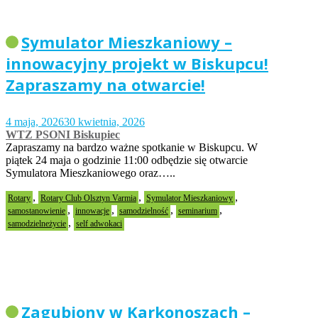
Symulator Mieszkaniowy –
innowacyjny projekt w Biskupcu!
Zapraszamy na otwarcie!
4 maja, 2026
30 kwietnia, 2026
WTZ PSONI Biskupiec
Zapraszamy na bardzo ważne spotkanie w Biskupcu. W
piątek 24 maja o godzinie 11:00 odbędzie się otwarcie
Symulatora Mieszkaniowego oraz…..
,
,
,
Rotary
Rotary Club Olsztyn Varmia
Symulator Mieszkaniowy
,
,
,
,
samostanowienie
innowacje
samodzielność
seminarium
,
samodzielneżycie
self adwokaci
Zagubiony w Karkonoszach –