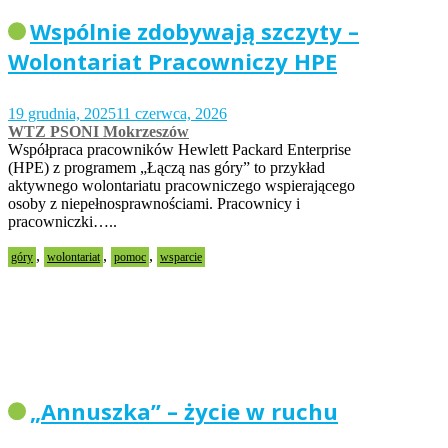
Wspólnie zdobywają szczyty –
Wolontariat Pracowniczy HPE
19 grudnia, 2025
11 czerwca, 2026
WTZ PSONI Mokrzeszów
Współpraca pracowników Hewlett Packard Enterprise
(HPE) z programem „Łączą nas góry” to przykład
aktywnego wolontariatu pracowniczego wspierającego
osoby z niepełnosprawnościami. Pracownicy i
pracowniczki…..
,
,
,
góry
wolontariat
pomoc
wsparcie
„Annuszka” – życie w ruchu