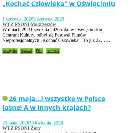
„Kochać Człowieka” w Oświęcimiu
1 czerwca, 2026
3 czerwca, 2026
WTZ PSONI Mokrzeszów
W dniach 29-31 stycznia 2026 roku w Oświęcimskim
Centrum Kultury, odbył się Festiwal Filmów
Nieprofesjonalnych „Kochać Człowieka”. To już 22……
,
,
,
oświęcim
festiwal
Film
człowiek
26 maja…i wszystko w Polsce
jasne! A w innych krajach?
25 maja, 2026
30 kwietnia, 2026
WTZ PSONI Żory