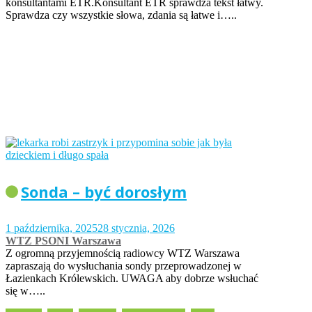
konsultantami ETR.Konsultant ETR sprawdza tekst łatwy.
Sprawdza czy wszystkie słowa, zdania są łatwe i…..
Sonda – być dorosłym
1 października, 2025
28 stycznia, 2026
WTZ PSONI Warszawa
Z ogromną przyjemnością radiowcy WTZ Warszawa
zapraszają do wysłuchania sondy przeprowadzonej w
Łazienkach Królewskich. UWAGA aby dobrze wsłuchać
się w…..