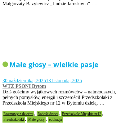
Małgorzaty Bazylewicz „Ludzie Jarosławia”…..
Małe głosy – wielkie pasje
30 października, 2025
13 listopada, 2025
WTZ PSONI Bytom
Dziś gościmy wyjątkowych rozmówców – najmłodszych,
pełnych pomysłów, energii i szczerości! Przedszkolaki z
Przedszkola Miejskiego nr 12 w Bytomiu dzielą…..
,
,
,
Rozmowy z dziećmi
Radość dzieci
Przedszkole Miejskie nr12
,
,
Przedszkolaki
Małe głosy
edukacja