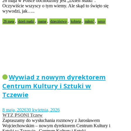
26 maja w Polsce obchodzony jest „Dzień Matki”.
Oczywiście wszyscy o tym wiemy. Ale skąd to święto się
wywodzi, jak…..
,
,
,
,
,
,
26 maja
dzień matki
mama
dzieciństwo
kobieta
miłość
serce
Wywiad z nowym dyrektorem
Centrum Kultury i Sztuki w
Tczewie
8 maja, 2026
30 kwietnia, 2026
WTZ PSONI Tczew
Zapraszamy do wysłuchania rozmowy z Jarosławem
Wojciechowskim – nowym dyrektorem Centrum Kultury i
Sztuki w Tczewie. Centrum Kultury i Sztuki…..