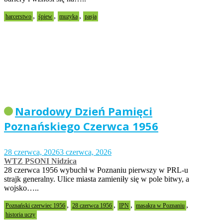
,
,
,
harcerstwo
śpiew
muzyka
pasja
Narodowy Dzień Pamięci
Poznańskiego Czerwca 1956
28 czerwca, 2026
3 czerwca, 2026
WTZ PSONI Nidzica
28 czerwca 1956 wybuchł w Poznaniu pierwszy w PRL-u
strajk generalny. Ulice miasta zamieniły się w pole bitwy, a
wojsko…..
,
,
,
,
Poznański czerwiec 1956
28 czerwca 1956
IPN
masakra w Poznaniu
historia uczy