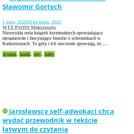
Sławomir Gortych
1 maja, 2026
30 kwietnia, 2026
WTZ PSONI Mokrzeszów
Niezwykła seria książek kryminalnych opowiadająca
niesamowite i fascynujące historie o schroniskach w
Karkonoszach. To góry i ich otoczenie sprawiają, że…..
,
,
,
kryminał
książki
góry
hobby
Jarosławscy self-adwokaci chcą
wydać przewodnik w tekście
łatwym do czytania