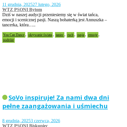
11 grudnia, 2025
27 lutego, 2026
WTZ PSONI Bytom
Dziś w naszej audycji przeniesiemy się w świat tańca,
emocji i scenicznej pasji. Naszą bohaterką jest Annuszka –
tancerka, która…..
,
,
,
,
,
,
You Can Dance
okrywanie świata
taniec
ruch
pasja
emocje
podróże
SoVo inspiruje! Za nami dwa dni
pełne zaangażowania i uśmiechu
8 grudnia, 2025
3 czerwca, 2026
WTZ PSONI Biskupiec