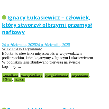
Ignacy Łukasiewicz – człowiek,
który stworzył olbrzymi przemysł
naftowy
24 października, 2025
24 października, 2025
WTZ PSONI Rymanów
Bóbrka, to niewielka miejscowość w województwie
podkarpackim, którą kojarzymy z Ignacym Łukasiewiczem.
W pobliskim lesie zbudowano pierwszą na świecie
kopalnię…..
,
,
,
,
ropa naftowa
przemysł naftowy
Ignacy Łukasiewicz
lampa naftowa
,
Bóbrka
muzeum