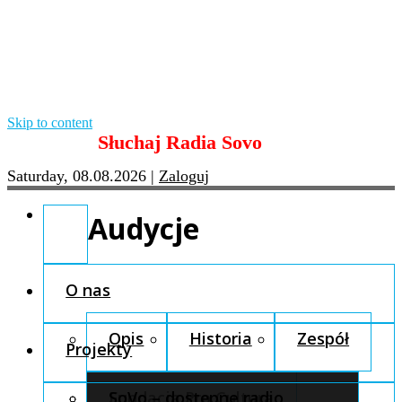
Skip to content
Słuchaj Radia Sovo
Saturday, 08.08.2026
|
Zaloguj
Audycje
O nas
Opis
Historia
Zespół
Projekty
Fundacja Pro Cultura
SoVo – dostępne radio