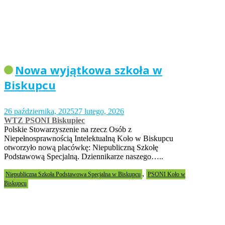
Nowa wyjątkowa szkoła w
Biskupcu
26 października, 2025
27 lutego, 2026
WTZ PSONI Biskupiec
Polskie Stowarzyszenie na rzecz Osób z
Niepełnosprawnością Intelektualną Koło w Biskupcu
otworzyło nową placówkę: Niepubliczną Szkołę
Podstawową Specjalną. Dziennikarze naszego…..
,
Niepubliczna Szkoła Podstawowa Specjalna w Biskupcu
PSONI Koło w
Biskupcu