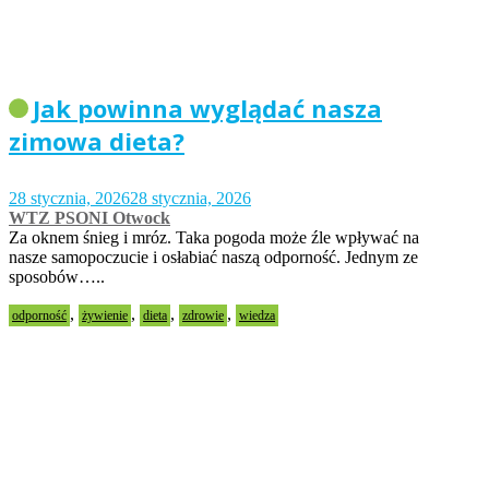
Jak powinna wyglądać nasza
zimowa dieta?
28 stycznia, 2026
28 stycznia, 2026
WTZ PSONI Otwock
Za oknem śnieg i mróz. Taka pogoda może źle wpływać na
nasze samopoczucie i osłabiać naszą odporność. Jednym ze
sposobów…..
,
,
,
,
odporność
żywienie
dieta
zdrowie
wiedza