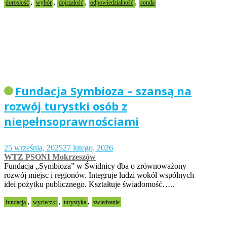
,
,
,
,
dorosłość
wybór
dojrzałość
odpowiedzialność
sonda
Fundacja Symbioza – szansą na
rozwój turystki osób z
niepełnsoprawnościami
25 września, 2025
27 lutego, 2026
WTZ PSONI Mokrzeszów
Fundacja „Symbioza” w Świdnicy dba o zrównoważony
rozwój miejsc i regionów. Integruje ludzi wokół wspólnych
idei pożytku publicznego. Kształtuje świadomość…..
,
,
,
fundacja
wycieczki
turystyka
zwiedzanie