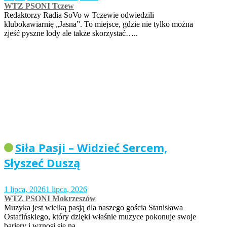
WTZ PSONI Tczew
Redaktorzy Radia SoVo w Tczewie odwiedzili
klubokawiarnię „Jasna”. To miejsce, gdzie nie tylko można
zjeść pyszne lody ale także skorzystać…..
Siła Pasji – Widzieć Sercem,
Słyszeć Duszą
1 lipca, 2026
1 lipca, 2026
WTZ PSONI Mokrzeszów
Muzyka jest wielką pasją dla naszego gościa Stanisława
Ostafińskiego, który dzięki właśnie muzyce pokonuje swoje
bariery i wznosi się na…..