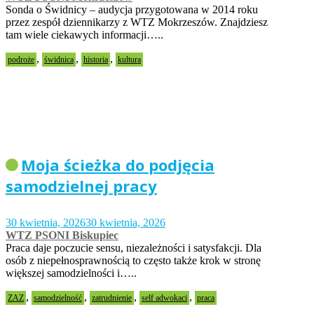
Sonda o Świdnicy – audycja przygotowana w 2014 roku
przez zespół dziennikarzy z WTZ Mokrzeszów. Znajdziesz
tam wiele ciekawych informacji…..
,
,
,
podroże
świdnica
historia
kultura
Moja ścieżka do podjęcia
samodzielnej pracy
30 kwietnia, 2026
30 kwietnia, 2026
WTZ PSONI Biskupiec
Praca daje poczucie sensu, niezależności i satysfakcji. Dla
osób z niepełnosprawnością to często także krok w stronę
większej samodzielności i…..
,
,
,
,
ZAZ
samodzielność
zatrudnienie
self adwokaci
praca