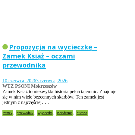
Propozycja na wycieczkę –
Zamek Książ – oczami
przewodnika
10 czerwca, 2026
3 czerwca, 2026
WTZ PSONI Mokrzeszów
Zamek Książ to niezwykła historia pełna tajemnic. Znajduje
się w nim wiele bezcennych skarbów. Ten zamek jest
jednym z najczęściej…..
,
,
,
,
zamek
przewodnik
wycieczka
zwiedzanie
historia