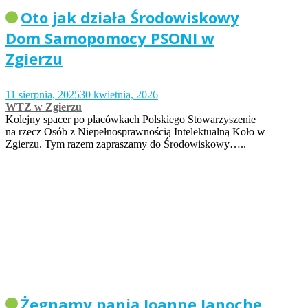
Oto jak działa Środowiskowy
Dom Samopomocy PSONI w
Zgierzu
11 sierpnia, 2025
30 kwietnia, 2026
WTZ w Zgierzu
Kolejny spacer po placówkach Polskiego Stowarzyszenie
na rzecz Osób z Niepełnosprawnością Intelektualną Koło w
Zgierzu. Tym razem zapraszamy do Środowiskowy…..
Żegnamy panią Joannę Janochę