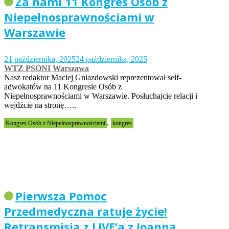
Za nami 11 Kongres Osób z
Niepełnosprawnościami w
Warszawie
21 października, 2025
24 października, 2025
WTZ PSONI Warszawa
Nasz redaktor Maciej Gniazdowski reprezentował self-
adwokatów na 11 Kongresie Osób z
Niepełnosprawnościami w Warszawie. Posłuchajcie relacji i
wejdźcie na stronę…..
,
Kongres Osób z Niepełnosprawnościami
kongres
Pierwsza Pomoc
Przedmedyczna ratuje życie!
Retransmisja z LIVE’a z Joanną