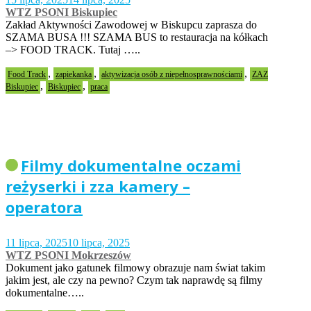
WTZ PSONI Biskupiec
Zakład Aktywności Zawodowej w Biskupcu zaprasza do
SZAMA BUSA !!! SZAMA BUS to restauracja na kółkach
–> FOOD TRACK. Tutaj …..
,
,
,
Food Track
zapiekanka
aktywizacja osób z niepełnosprawnościami
ZAZ
,
,
Biskupiec
Biskupiec
praca
Filmy dokumentalne oczami
reżyserki i zza kamery –
operatora
11 lipca, 2025
10 lipca, 2025
WTZ PSONI Mokrzeszów
Dokument jako gatunek filmowy obrazuje nam świat takim
jakim jest, ale czy na pewno? Czym tak naprawdę są filmy
dokumentalne…..