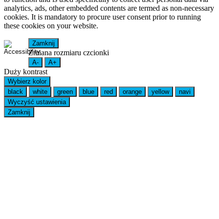
analytics, ads, other embedded contents are termed as non-necessary
cookies. It is mandatory to procure user consent prior to running
these cookies on your website.
Zamknij
Zmiana rozmiaru czcionki
A-
A+
Duży kontrast
Wybierz kolor
black
white
green
blue
red
orange
yellow
navi
Wyczyść ustawienia
Zamknij