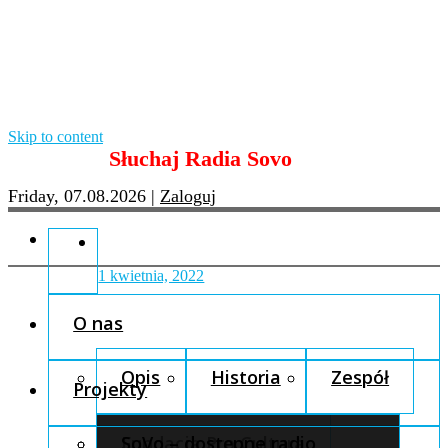
Skip to content
Słuchaj Radia Sovo
Friday, 07.08.2026
|
Zaloguj
1 kwietnia, 2022
O nas
Opis
Historia
Zespół
Projekty
Fundacja Pro Cultura
SoVo – dostępne radio