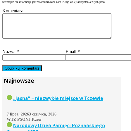
też znajdziesz informacje jak zakomunikować nam Twoją wolę skorzystania z tych praw.
Komentarz
Nazwa
*
Email
*
Najnowsze
„Jasna” – niezwykłe miejsce w Tczewie
7 lipca, 2026
3 czerwca, 2026
WTZ PSONI Tczew
Narodowy Dzień Pamięci Poznańskiego