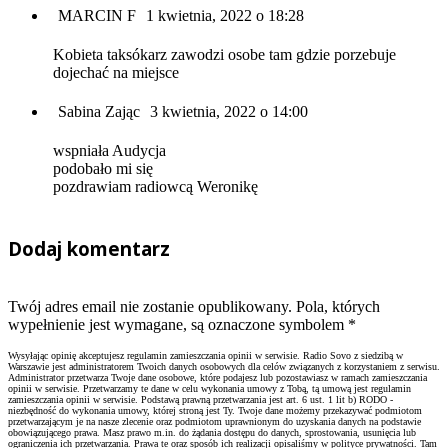
MARCIN F
1 kwietnia, 2022 o 18:28
Kobieta taksókarz zawodzi osobe tam gdzie porzebuje
dojechać na miejsce
Sabina Zając
3 kwietnia, 2022 o 14:00
wspniała Audycja
podobało mi się
pozdrawiam radiowcą Weronikę
Dodaj komentarz
Twój adres email nie zostanie opublikowany. Pola, których
wypełnienie jest wymagane, są oznaczone symbolem
*
Wysyłając opinię akceptujesz regulamin zamieszczania opinii w serwisie. Radio Sovo z siedzibą w
Warszawie jest administratorem Twoich danych osobowych dla celów związanych z korzystaniem z serwisu.
Administrator przetwarza Twoje dane osobowe, które podajesz lub pozostawiasz w ramach zamieszczania
opinii w serwisie. Przetwarzamy te dane w celu wykonania umowy z Tobą, tą umową jest regulamin
zamieszczania opinii w serwisie. Podstawą prawną przetwarzania jest art. 6 ust. 1 lit b) RODO -
niezbędność do wykonania umowy, której stroną jest Ty. Twoje dane możemy przekazywać podmiotom
przetwarzającym je na nasze zlecenie oraz podmiotom uprawnionym do uzyskania danych na podstawie
obowiązującego prawa. Masz prawo m.in. do żądania dostępu do danych, sprostowania, usunięcia lub
ograniczenia ich przetwarzania. Prawa te oraz sposób ich realizacji opisaliśmy w polityce prywatności. Tam