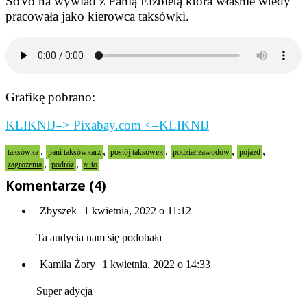
SoVo na wywiad z Panią Elżbietą która właśnie wtedy
pracowała jako kierowca taksówki.
Grafikę pobrano:
KLIKNIJ–> Pixabay.com <–KLIKNIJ
,
,
,
,
,
taksówka
pani taksówkarz
postój taksówek
podział zawodów
pojazd
,
,
zagrożenia
podróż
auto
Komentarze (4)
Zbyszek
1 kwietnia, 2022 o 11:12
Ta audycia nam się podobała
Kamila Żory
1 kwietnia, 2022 o 14:33
Super adycja