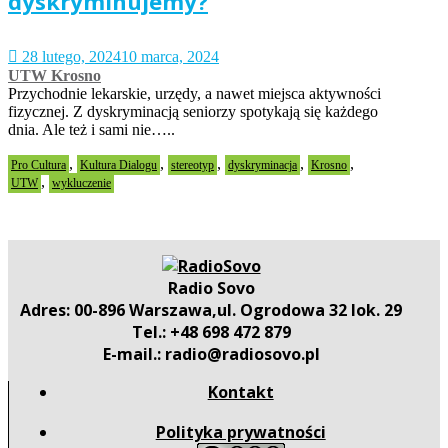
dyskryminujemy?
28 lutego, 2024
10 marca, 2024
UTW Krosno
Przychodnie lekarskie, urzędy, a nawet miejsca aktywności
fizycznej. Z dyskryminacją seniorzy spotykają się każdego
dnia. Ale też i sami nie…..
,
,
,
,
,
Pro Cultura
Kultura Dialogu
stereotyp
dyskryminacja
Krosno
,
UTW
wykluczenie
Radio Sovo
Adres: 00-896 Warszawa,ul. Ogrodowa 32 lok. 29
Tel.: +48 698 472 879
E-mail.: radio@radiosovo.pl
Kontakt
Polityka prywatności