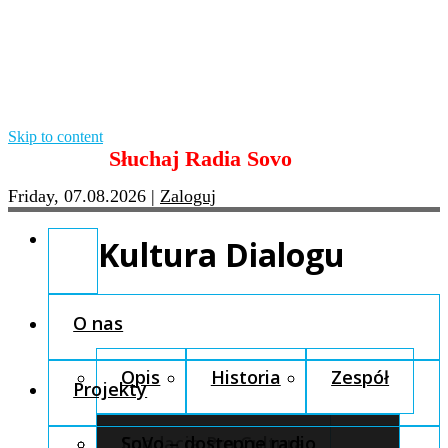
Skip to content
Słuchaj Radia Sovo
Friday, 07.08.2026
|
Zaloguj
Kultura Dialogu
O nas
Opis
Historia
Zespół
Projekty
Fundacja Pro Cultura
SoVo – dostępne radio