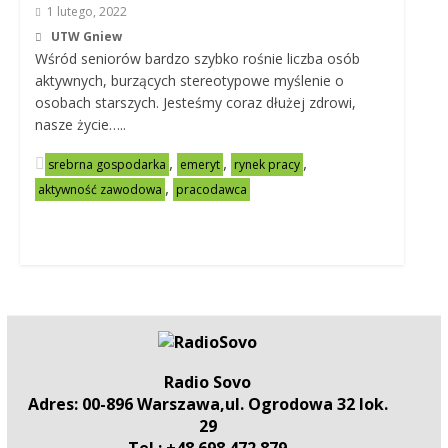
1 lutego, 2022
UTW Gniew
Wśród seniorów bardzo szybko rośnie liczba osób
aktywnych, burzących stereotypowe myślenie o
osobach starszych. Jesteśmy coraz dłużej zdrowi,
nasze życie…..
,
,
,
srebrna gospodarka
emeryt
rynek pracy
,
aktywność zawodowa
pracodawca
Radio Sovo
Adres: 00-896 Warszawa,ul. Ogrodowa 32 lok.
29