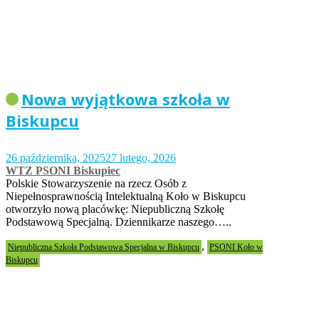
Nowa wyjątkowa szkoła w
Biskupcu
26 października, 2025
27 lutego, 2026
WTZ PSONI Biskupiec
Polskie Stowarzyszenie na rzecz Osób z
Niepełnosprawnością Intelektualną Koło w Biskupcu
otworzyło nową placówkę: Niepubliczną Szkołę
Podstawową Specjalną. Dziennikarze naszego…..
,
Niepubliczna Szkoła Podstawowa Specjalna w Biskupcu
PSONI Koło w
Biskupcu