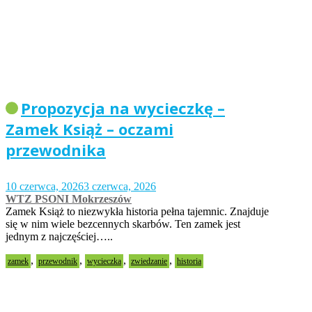
Propozycja na wycieczkę –
Zamek Książ – oczami
przewodnika
10 czerwca, 2026
3 czerwca, 2026
WTZ PSONI Mokrzeszów
Zamek Książ to niezwykła historia pełna tajemnic. Znajduje
się w nim wiele bezcennych skarbów. Ten zamek jest
jednym z najczęściej…..
,
,
,
,
zamek
przewodnik
wycieczka
zwiedzanie
historia