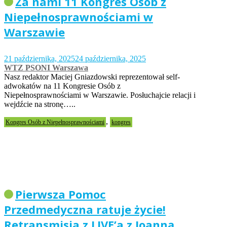
Za nami 11 Kongres Osób z
Niepełnosprawnościami w
Warszawie
21 października, 2025
24 października, 2025
WTZ PSONI Warszawa
Nasz redaktor Maciej Gniazdowski reprezentował self-
adwokatów na 11 Kongresie Osób z
Niepełnosprawnościami w Warszawie. Posłuchajcie relacji i
wejdźcie na stronę…..
,
Kongres Osób z Niepełnosprawnościami
kongres
Pierwsza Pomoc
Przedmedyczna ratuje życie!
Retransmisja z LIVE’a z Joanną