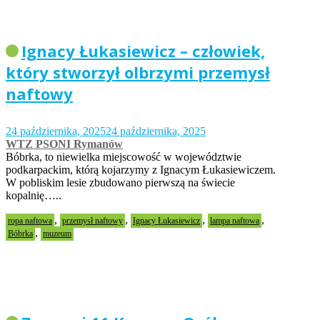
Ignacy Łukasiewicz – człowiek,
który stworzył olbrzymi przemysł
naftowy
24 października, 2025
24 października, 2025
WTZ PSONI Rymanów
Bóbrka, to niewielka miejscowość w województwie
podkarpackim, którą kojarzymy z Ignacym Łukasiewiczem.
W pobliskim lesie zbudowano pierwszą na świecie
kopalnię…..
,
,
,
,
ropa naftowa
przemysł naftowy
Ignacy Łukasiewicz
lampa naftowa
,
Bóbrka
muzeum