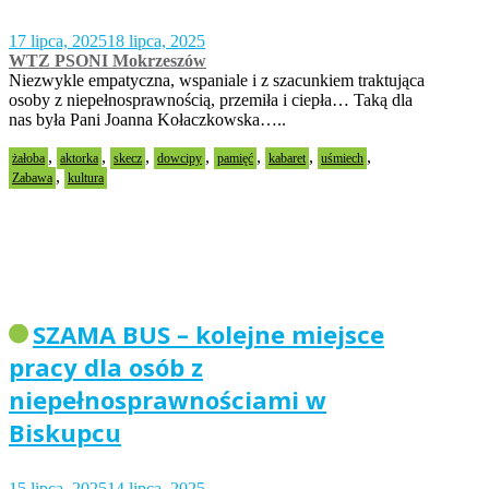
17 lipca, 2025
18 lipca, 2025
WTZ PSONI Mokrzeszów
Niezwykle empatyczna, wspaniale i z szacunkiem traktująca
osoby z niepełnosprawnością, przemiła i ciepła… Taką dla
nas była Pani Joanna Kołaczkowska…..
,
,
,
,
,
,
,
żałoba
aktorka
skecz
dowcipy
pamięć
kabaret
uśmiech
,
Zabawa
kultura
SZAMA BUS – kolejne miejsce
pracy dla osób z
niepełnosprawnościami w
Biskupcu
15 lipca, 2025
14 lipca, 2025