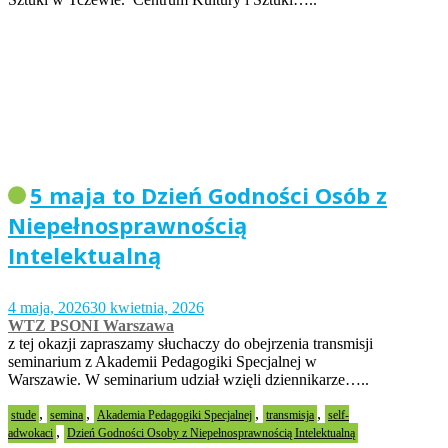
5 maja to Dzień Godności Osób z
Niepełnosprawnością
Intelektualną
4 maja, 2026
30 kwietnia, 2026
WTZ PSONI Warszawa
z tej okazji zapraszamy słuchaczy do obejrzenia transmisji
seminarium z Akademii Pedagogiki Specjalnej w
Warszawie. W seminarium udział wzięli dziennikarze…..
,
,
,
,
stude
semina
Akademia Pedagogiki Specjalnej
transmisja
self-
,
adwokaci
Dzień Godności Osoby z Niepełnosprawnością Intelektualną