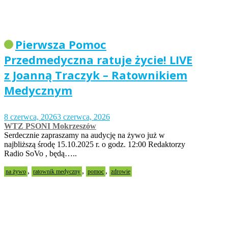
Pierwsza Pomoc
Przedmedyczna ratuje życie! LIVE
z Joanną Traczyk – Ratownikiem
Medycznym
8 czerwca, 2026
3 czerwca, 2026
WTZ PSONI Mokrzeszów
Serdecznie zapraszamy na audycję na żywo już w
najbliższą środę 15.10.2025 r. o godz. 12:00 Redaktorzy
Radio SoVo , będą…..
,
,
,
na żywo
ratownik medyczny
pomoc
zdrowie