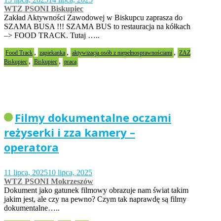
WTZ PSONI Biskupiec
Zakład Aktywności Zawodowej w Biskupcu zaprasza do
SZAMA BUSA !!! SZAMA BUS to restauracja na kółkach
–> FOOD TRACK. Tutaj …..
,
,
,
Food Track
zapiekanka
aktywizacja osób z niepełnosprawnościami
ZAZ
,
,
Biskupiec
Biskupiec
praca
Filmy dokumentalne oczami
reżyserki i zza kamery –
operatora
11 lipca, 2025
10 lipca, 2025
WTZ PSONI Mokrzeszów
Dokument jako gatunek filmowy obrazuje nam świat takim
jakim jest, ale czy na pewno? Czym tak naprawdę są filmy
dokumentalne…..