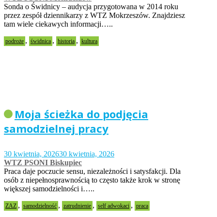
Sonda o Świdnicy – audycja przygotowana w 2014 roku
przez zespół dziennikarzy z WTZ Mokrzeszów. Znajdziesz
tam wiele ciekawych informacji…..
,
,
,
podroże
świdnica
historia
kultura
Moja ścieżka do podjęcia
samodzielnej pracy
30 kwietnia, 2026
30 kwietnia, 2026
WTZ PSONI Biskupiec
Praca daje poczucie sensu, niezależności i satysfakcji. Dla
osób z niepełnosprawnością to często także krok w stronę
większej samodzielności i…..
,
,
,
,
ZAZ
samodzielność
zatrudnienie
self adwokaci
praca