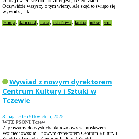
26 maja w Polsce obchodzony jest „Dzień Matki”.
Oczywiście wszyscy o tym wiemy. Ale skąd to święto się
wywodzi, jak…..
,
,
,
,
,
,
26 maja
dzień matki
mama
dzieciństwo
kobieta
miłość
serce
Wywiad z nowym dyrektorem
Centrum Kultury i Sztuki w
Tczewie
8 maja, 2026
30 kwietnia, 2026
WTZ PSONI Tczew
Zapraszamy do wysłuchania rozmowy z Jarosławem
Wojciechowskim – nowym dyrektorem Centrum Kultury i
Sztuki w Tczewie. Centrum Kultury i Sztuki…..