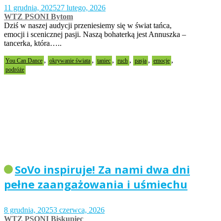
11 grudnia, 2025
27 lutego, 2026
WTZ PSONI Bytom
Dziś w naszej audycji przeniesiemy się w świat tańca,
emocji i scenicznej pasji. Naszą bohaterką jest Annuszka –
tancerka, która…..
,
,
,
,
,
,
You Can Dance
okrywanie świata
taniec
ruch
pasja
emocje
podróże
SoVo inspiruje! Za nami dwa dni
pełne zaangażowania i uśmiechu
8 grudnia, 2025
3 czerwca, 2026
WTZ PSONI Biskupiec