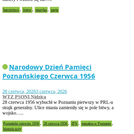
,
,
,
harcerstwo
śpiew
muzyka
pasja
Narodowy Dzień Pamięci
Poznańskiego Czerwca 1956
28 czerwca, 2026
3 czerwca, 2026
WTZ PSONI Nidzica
28 czerwca 1956 wybuchł w Poznaniu pierwszy w PRL-u
strajk generalny. Ulice miasta zamieniły się w pole bitwy, a
wojsko…..
,
,
,
,
Poznański czerwiec 1956
28 czerwca 1956
IPN
masakra w Poznaniu
historia uczy