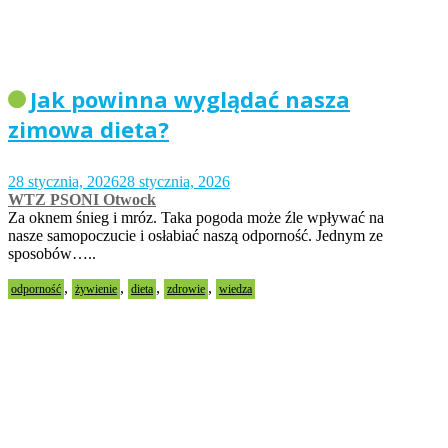
Jak powinna wyglądać nasza
zimowa dieta?
28 stycznia, 2026
28 stycznia, 2026
WTZ PSONI Otwock
Za oknem śnieg i mróz. Taka pogoda może źle wpływać na
nasze samopoczucie i osłabiać naszą odporność. Jednym ze
sposobów…..
,
,
,
,
odporność
żywienie
dieta
zdrowie
wiedza