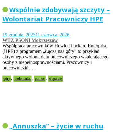
Wspólnie zdobywają szczyty –
Wolontariat Pracowniczy HPE
19 grudnia, 2025
11 czerwca, 2026
WTZ PSONI Mokrzeszów
Współpraca pracowników Hewlett Packard Enterprise
(HPE) z programem „Łączą nas góry” to przykład
aktywnego wolontariatu pracowniczego wspierającego
osoby z niepełnosprawnościami. Pracownicy i
pracowniczki…..
,
,
,
góry
wolontariat
pomoc
wsparcie
„Annuszka” – życie w ruchu