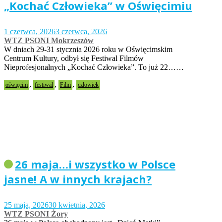
„Kochać Człowieka” w Oświęcimiu
1 czerwca, 2026
3 czerwca, 2026
WTZ PSONI Mokrzeszów
W dniach 29-31 stycznia 2026 roku w Oświęcimskim
Centrum Kultury, odbył się Festiwal Filmów
Nieprofesjonalnych „Kochać Człowieka”. To już 22……
,
,
,
oświęcim
festiwal
Film
człowiek
26 maja…i wszystko w Polsce
jasne! A w innych krajach?
25 maja, 2026
30 kwietnia, 2026
WTZ PSONI Żory