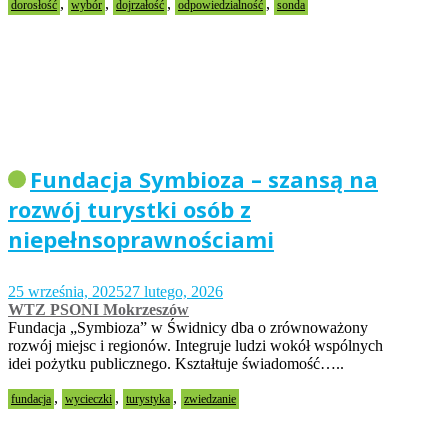
,
,
,
,
dorosłość
wybór
dojrzałość
odpowiedzialność
sonda
Fundacja Symbioza – szansą na
rozwój turystki osób z
niepełnsoprawnościami
25 września, 2025
27 lutego, 2026
WTZ PSONI Mokrzeszów
Fundacja „Symbioza” w Świdnicy dba o zrównoważony
rozwój miejsc i regionów. Integruje ludzi wokół wspólnych
idei pożytku publicznego. Kształtuje świadomość…..
,
,
,
fundacja
wycieczki
turystyka
zwiedzanie