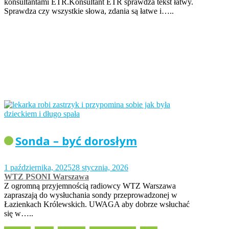
konsultantami ETR.Konsultant ETR sprawdza tekst łatwy.
Sprawdza czy wszystkie słowa, zdania są łatwe i…..
Sonda – być dorosłym
1 października, 2025
28 stycznia, 2026
WTZ PSONI Warszawa
Z ogromną przyjemnością radiowcy WTZ Warszawa
zapraszają do wysłuchania sondy przeprowadzonej w
Łazienkach Królewskich. UWAGA aby dobrze wsłuchać
się w…..