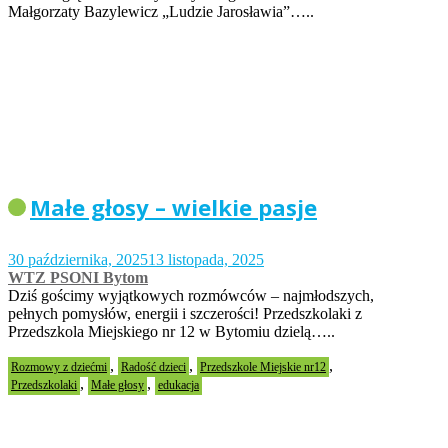
Małgorzaty Bazylewicz „Ludzie Jarosławia”…..
Małe głosy – wielkie pasje
30 października, 2025
13 listopada, 2025
WTZ PSONI Bytom
Dziś gościmy wyjątkowych rozmówców – najmłodszych,
pełnych pomysłów, energii i szczerości! Przedszkolaki z
Przedszkola Miejskiego nr 12 w Bytomiu dzielą…..
,
,
,
Rozmowy z dziećmi
Radość dzieci
Przedszkole Miejskie nr12
,
,
Przedszkolaki
Małe głosy
edukacja