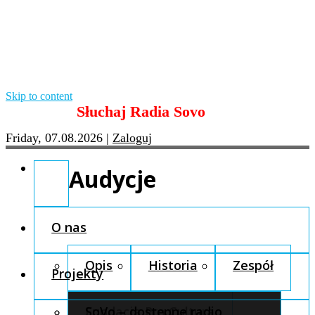
Skip to content
Słuchaj Radia Sovo
Friday, 07.08.2026
|
Zaloguj
Audycje
O nas
Opis
Historia
Zespół
Projekty
Fundacja Pro Cultura
SoVo – dostępne radio