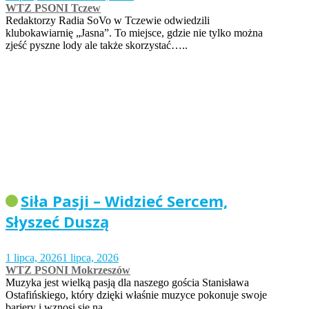
WTZ PSONI Tczew
Redaktorzy Radia SoVo w Tczewie odwiedzili
klubokawiarnię „Jasna”. To miejsce, gdzie nie tylko można
zjeść pyszne lody ale także skorzystać…..
Siła Pasji – Widzieć Sercem,
Słyszeć Duszą
1 lipca, 2026
1 lipca, 2026
WTZ PSONI Mokrzeszów
Muzyka jest wielką pasją dla naszego gościa Stanisława
Ostafińskiego, który dzięki właśnie muzyce pokonuje swoje
bariery i wznosi się na…..