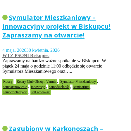
Symulator Mieszkaniowy –
innowacyjny projekt w Biskupcu!
Zapraszamy na otwarcie!
4 maja, 2026
30 kwietnia, 2026
WTZ PSONI Biskupiec
Zapraszamy na bardzo ważne spotkanie w Biskupcu. W
piątek 24 maja o godzinie 11:00 odbędzie się otwarcie
Symulatora Mieszkaniowego oraz…..
,
,
,
Rotary
Rotary Club Olsztyn Varmia
Symulator Mieszkaniowy
,
,
,
,
samostanowienie
innowacje
samodzielność
seminarium
,
samodzielneżycie
self adwokaci
Zagubiony w Karkonoszach –