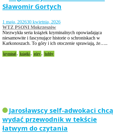
Sławomir Gortych
1 maja, 2026
30 kwietnia, 2026
WTZ PSONI Mokrzeszów
Niezwykła seria książek kryminalnych opowiadająca
niesamowite i fascynujące historie o schroniskach w
Karkonoszach. To góry i ich otoczenie sprawiają, że…..
,
,
,
kryminał
książki
góry
hobby
Jarosławscy self-adwokaci chcą
wydać przewodnik w tekście
łatwym do czytania