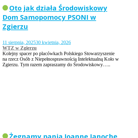
Oto jak działa Środowiskowy
Dom Samopomocy PSONI w
Zgierzu
11 sierpnia, 2025
30 kwietnia, 2026
WTZ w Zgierzu
Kolejny spacer po placówkach Polskiego Stowarzyszenie
na rzecz Osób z Niepełnosprawnością Intelektualną Koło w
Zgierzu. Tym razem zapraszamy do Środowiskowy…..
Żegnamy panią Joannę Janochę