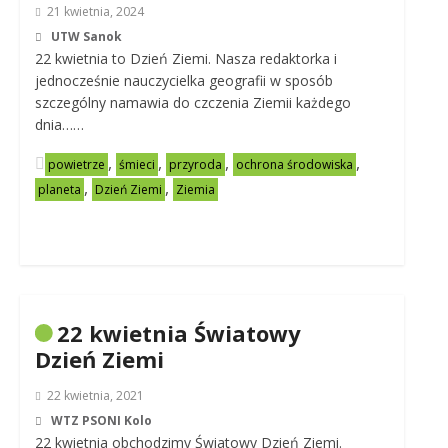
21 kwietnia, 2024
UTW Sanok
22 kwietnia to Dzień Ziemi. Nasza redaktorka i
jednocześnie nauczycielka geografii w sposób
szczególny namawia do czczenia Ziemii każdego
dnia……
,
,
,
,
powietrze
śmieci
przyroda
ochrona środowiska
,
,
planeta
Dzień Ziemi
Ziemia
22 kwietnia Światowy
Dzień Ziemi
22 kwietnia, 2021
WTZ PSONI Kolo
22 kwietnia obchodzimy Światowy Dzień Ziemi.