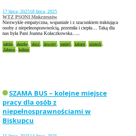
17 lipca, 2025
18 lipca, 2025
WTZ PSONI Mokrzeszów
Niezwykle empatyczna, wspaniale i z szacunkiem traktująca
osoby z niepełnosprawnością, przemiła i ciepła… Taką dla
nas była Pani Joanna Kołaczkowska…..
,
,
,
,
,
,
,
żałoba
aktorka
skecz
dowcipy
pamięć
kabaret
uśmiech
,
Zabawa
kultura
SZAMA BUS – kolejne miejsce
pracy dla osób z
niepełnosprawnościami w
Biskupcu
15 lipca, 2025
14 lipca, 2025