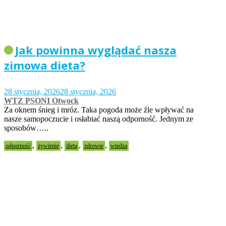
Jak powinna wyglądać nasza
zimowa dieta?
28 stycznia, 2026
28 stycznia, 2026
WTZ PSONI Otwock
Za oknem śnieg i mróz. Taka pogoda może źle wpływać na
nasze samopoczucie i osłabiać naszą odporność. Jednym ze
sposobów…..
,
,
,
,
odporność
żywienie
dieta
zdrowie
wiedza