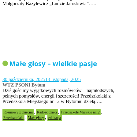
Małgorzaty Bazylewicz „Ludzie Jarosławia”…..
Małe głosy – wielkie pasje
30 października, 2025
13 listopada, 2025
WTZ PSONI Bytom
Dziś gościmy wyjątkowych rozmówców – najmłodszych,
pełnych pomysłów, energii i szczerości! Przedszkolaki z
Przedszkola Miejskiego nr 12 w Bytomiu dzielą…..
,
,
,
Rozmowy z dziećmi
Radość dzieci
Przedszkole Miejskie nr12
,
,
Przedszkolaki
Małe głosy
edukacja