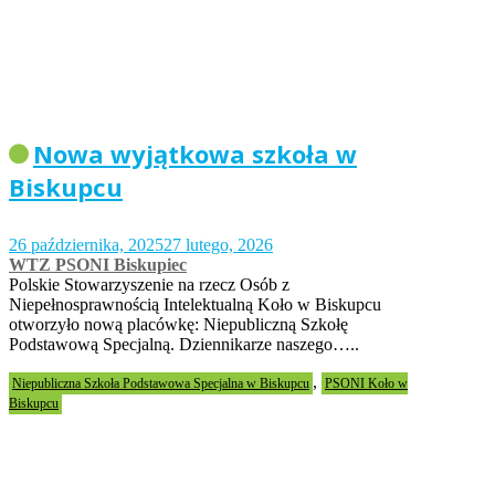
Nowa wyjątkowa szkoła w
Biskupcu
26 października, 2025
27 lutego, 2026
WTZ PSONI Biskupiec
Polskie Stowarzyszenie na rzecz Osób z
Niepełnosprawnością Intelektualną Koło w Biskupcu
otworzyło nową placówkę: Niepubliczną Szkołę
Podstawową Specjalną. Dziennikarze naszego…..
,
Niepubliczna Szkoła Podstawowa Specjalna w Biskupcu
PSONI Koło w
Biskupcu