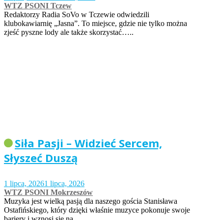
WTZ PSONI Tczew
Redaktorzy Radia SoVo w Tczewie odwiedzili
klubokawiarnię „Jasna”. To miejsce, gdzie nie tylko można
zjeść pyszne lody ale także skorzystać…..
Siła Pasji – Widzieć Sercem,
Słyszeć Duszą
1 lipca, 2026
1 lipca, 2026
WTZ PSONI Mokrzeszów
Muzyka jest wielką pasją dla naszego gościa Stanisława
Ostafińskiego, który dzięki właśnie muzyce pokonuje swoje
bariery i wznosi się na…..