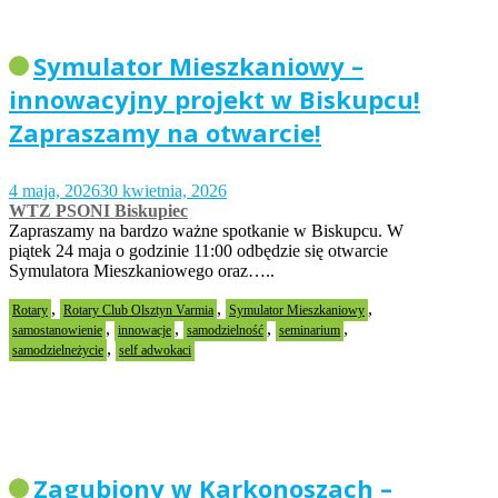
Symulator Mieszkaniowy –
innowacyjny projekt w Biskupcu!
Zapraszamy na otwarcie!
4 maja, 2026
30 kwietnia, 2026
WTZ PSONI Biskupiec
Zapraszamy na bardzo ważne spotkanie w Biskupcu. W
piątek 24 maja o godzinie 11:00 odbędzie się otwarcie
Symulatora Mieszkaniowego oraz…..
,
,
,
Rotary
Rotary Club Olsztyn Varmia
Symulator Mieszkaniowy
,
,
,
,
samostanowienie
innowacje
samodzielność
seminarium
,
samodzielneżycie
self adwokaci
Zagubiony w Karkonoszach –