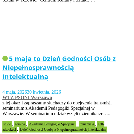
5 maja to Dzień Godności Osób z
Niepełnosprawnością
Intelektualną
4 maja, 2026
30 kwietnia, 2026
WTZ PSONI Warszawa
z tej okazji zapraszamy słuchaczy do obejrzenia transmisji
seminarium z Akademii Pedagogiki Specjalnej w
Warszawie. W seminarium udział wzięli dziennikarze…..
,
,
,
,
stude
semina
Akademia Pedagogiki Specjalnej
transmisja
self-
,
adwokaci
Dzień Godności Osoby z Niepełnosprawnością Intelektualną