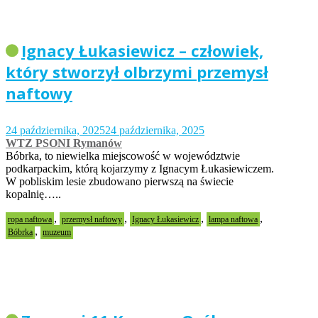
Ignacy Łukasiewicz – człowiek,
który stworzył olbrzymi przemysł
naftowy
24 października, 2025
24 października, 2025
WTZ PSONI Rymanów
Bóbrka, to niewielka miejscowość w województwie
podkarpackim, którą kojarzymy z Ignacym Łukasiewiczem.
W pobliskim lesie zbudowano pierwszą na świecie
kopalnię…..
,
,
,
,
ropa naftowa
przemysł naftowy
Ignacy Łukasiewicz
lampa naftowa
,
Bóbrka
muzeum