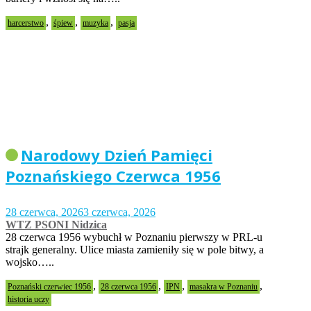
,
,
,
harcerstwo
śpiew
muzyka
pasja
Narodowy Dzień Pamięci
Poznańskiego Czerwca 1956
28 czerwca, 2026
3 czerwca, 2026
WTZ PSONI Nidzica
28 czerwca 1956 wybuchł w Poznaniu pierwszy w PRL-u
strajk generalny. Ulice miasta zamieniły się w pole bitwy, a
wojsko…..
,
,
,
,
Poznański czerwiec 1956
28 czerwca 1956
IPN
masakra w Poznaniu
historia uczy