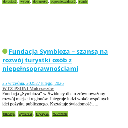
,
,
,
,
dorosłość
wybór
dojrzałość
odpowiedzialność
sonda
Fundacja Symbioza – szansą na
rozwój turystki osób z
niepełnsoprawnościami
25 września, 2025
27 lutego, 2026
WTZ PSONI Mokrzeszów
Fundacja „Symbioza” w Świdnicy dba o zrównoważony
rozwój miejsc i regionów. Integruje ludzi wokół wspólnych
idei pożytku publicznego. Kształtuje świadomość…..
,
,
,
fundacja
wycieczki
turystyka
zwiedzanie