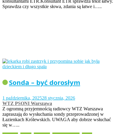
konsultantami ETR.Konsultant ETR sprawdza tekst łatwy.
Sprawdza czy wszystkie słowa, zdania są łatwe i…..
Sonda – być dorosłym
1 października, 2025
28 stycznia, 2026
WTZ PSONI Warszawa
Z ogromną przyjemnością radiowcy WTZ Warszawa
zapraszają do wysłuchania sondy przeprowadzonej w
Łazienkach Królewskich. UWAGA aby dobrze wsłuchać
się w…..