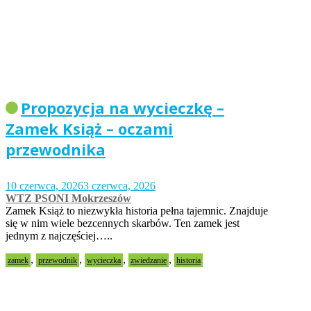
Propozycja na wycieczkę –
Zamek Książ – oczami
przewodnika
10 czerwca, 2026
3 czerwca, 2026
WTZ PSONI Mokrzeszów
Zamek Książ to niezwykła historia pełna tajemnic. Znajduje
się w nim wiele bezcennych skarbów. Ten zamek jest
jednym z najczęściej…..
,
,
,
,
zamek
przewodnik
wycieczka
zwiedzanie
historia