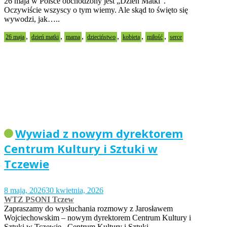
26 maja w Polsce obchodzony jest „Dzień Matki”.
Oczywiście wszyscy o tym wiemy. Ale skąd to święto się
wywodzi, jak…..
,
,
,
,
,
,
26 maja
dzień matki
mama
dzieciństwo
kobieta
miłość
serce
Wywiad z nowym dyrektorem
Centrum Kultury i Sztuki w
Tczewie
8 maja, 2026
30 kwietnia, 2026
WTZ PSONI Tczew
Zapraszamy do wysłuchania rozmowy z Jarosławem
Wojciechowskim – nowym dyrektorem Centrum Kultury i
Sztuki w Tczewie. Centrum Kultury i Sztuki…..