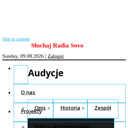
Skip to content
Słuchaj Radia Sovo
Sunday, 09.08.2026
|
Zaloguj
Audycje
O nas
Opis
Historia
Zespół
Projekty
Fundacja Pro Cultura
SoVo – dostępne radio