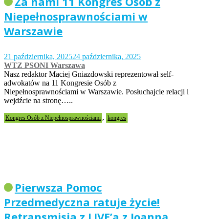
Za nami 11 Kongres Osób z
Niepełnosprawnościami w
Warszawie
21 października, 2025
24 października, 2025
WTZ PSONI Warszawa
Nasz redaktor Maciej Gniazdowski reprezentował self-
adwokatów na 11 Kongresie Osób z
Niepełnosprawnościami w Warszawie. Posłuchajcie relacji i
wejdźcie na stronę…..
,
Kongres Osób z Niepełnosprawnościami
kongres
Pierwsza Pomoc
Przedmedyczna ratuje życie!
Retransmisja z LIVE’a z Joanną