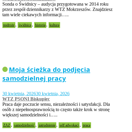
Sonda o Świdnicy – audycja przygotowana w 2014 roku
przez zespół dziennikarzy z WTZ Mokrzeszów. Znajdziesz
tam wiele ciekawych informacji…..
,
,
,
podroże
świdnica
historia
kultura
Moja ścieżka do podjęcia
samodzielnej pracy
30 kwietnia, 2026
30 kwietnia, 2026
WTZ PSONI Biskupiec
Praca daje poczucie sensu, niezależności i satysfakcji. Dla
osób z niepełnosprawnością to często także krok w stronę
większej samodzielności i…..
,
,
,
,
ZAZ
samodzielność
zatrudnienie
self adwokaci
praca