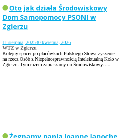
Oto jak działa Środowiskowy
Dom Samopomocy PSONI w
Zgierzu
11 sierpnia, 2025
30 kwietnia, 2026
WTZ w Zgierzu
Kolejny spacer po placówkach Polskiego Stowarzyszenie
na rzecz Osób z Niepełnosprawnością Intelektualną Koło w
Zgierzu. Tym razem zapraszamy do Środowiskowy…..
Żegnamy panią Joannę Janochę