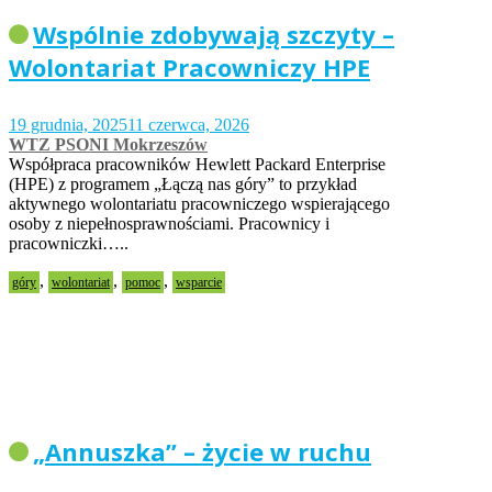
Wspólnie zdobywają szczyty –
Wolontariat Pracowniczy HPE
19 grudnia, 2025
11 czerwca, 2026
WTZ PSONI Mokrzeszów
Współpraca pracowników Hewlett Packard Enterprise
(HPE) z programem „Łączą nas góry” to przykład
aktywnego wolontariatu pracowniczego wspierającego
osoby z niepełnosprawnościami. Pracownicy i
pracowniczki…..
,
,
,
góry
wolontariat
pomoc
wsparcie
„Annuszka” – życie w ruchu