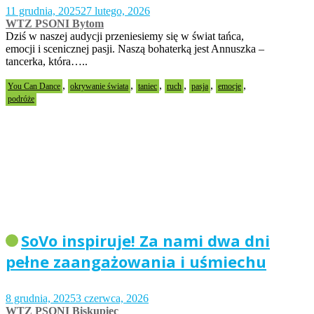
11 grudnia, 2025
27 lutego, 2026
WTZ PSONI Bytom
Dziś w naszej audycji przeniesiemy się w świat tańca,
emocji i scenicznej pasji. Naszą bohaterką jest Annuszka –
tancerka, która…..
,
,
,
,
,
,
You Can Dance
okrywanie świata
taniec
ruch
pasja
emocje
podróże
SoVo inspiruje! Za nami dwa dni
pełne zaangażowania i uśmiechu
8 grudnia, 2025
3 czerwca, 2026
WTZ PSONI Biskupiec