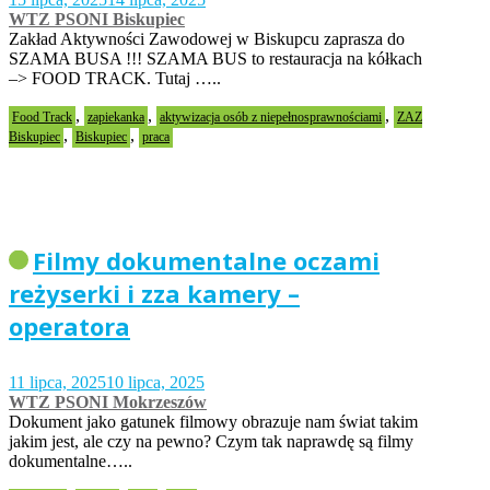
WTZ PSONI Biskupiec
Zakład Aktywności Zawodowej w Biskupcu zaprasza do
SZAMA BUSA !!! SZAMA BUS to restauracja na kółkach
–> FOOD TRACK. Tutaj …..
,
,
,
Food Track
zapiekanka
aktywizacja osób z niepełnosprawnościami
ZAZ
,
,
Biskupiec
Biskupiec
praca
Filmy dokumentalne oczami
reżyserki i zza kamery –
operatora
11 lipca, 2025
10 lipca, 2025
WTZ PSONI Mokrzeszów
Dokument jako gatunek filmowy obrazuje nam świat takim
jakim jest, ale czy na pewno? Czym tak naprawdę są filmy
dokumentalne…..