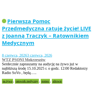
Pierwsza Pomoc
Przedmedyczna ratuje życie! LIVE
z Joanną Traczyk – Ratownikiem
Medycznym
8 czerwca, 2026
3 czerwca, 2026
WTZ PSONI Mokrzeszów
Serdecznie zapraszamy na audycję na żywo już w
najbliższą środę 15.10.2025 r. o godz. 12:00 Redaktorzy
Radio SoVo , będą…..
,
,
,
na żywo
ratownik medyczny
pomoc
zdrowie