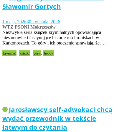
Sławomir Gortych
1 maja, 2026
30 kwietnia, 2026
WTZ PSONI Mokrzeszów
Niezwykła seria książek kryminalnych opowiadająca
niesamowite i fascynujące historie o schroniskach w
Karkonoszach. To góry i ich otoczenie sprawiają, że…..
,
,
,
kryminał
książki
góry
hobby
Jarosławscy self-adwokaci chcą
wydać przewodnik w tekście
łatwym do czytania