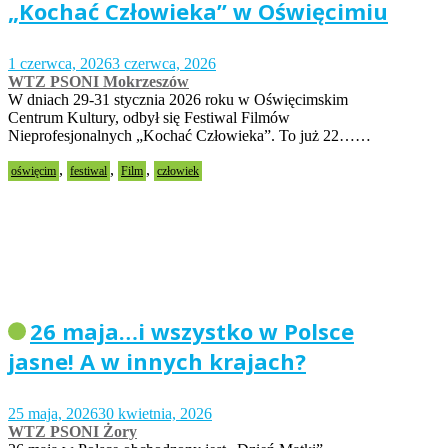
„Kochać Człowieka” w Oświęcimiu
1 czerwca, 2026
3 czerwca, 2026
WTZ PSONI Mokrzeszów
W dniach 29-31 stycznia 2026 roku w Oświęcimskim
Centrum Kultury, odbył się Festiwal Filmów
Nieprofesjonalnych „Kochać Człowieka”. To już 22……
,
,
,
oświęcim
festiwal
Film
człowiek
26 maja…i wszystko w Polsce
jasne! A w innych krajach?
25 maja, 2026
30 kwietnia, 2026
WTZ PSONI Żory