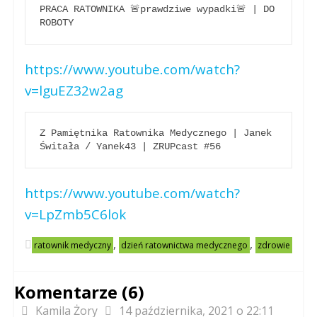
PRACA RATOWNIKA 🚨prawdziwe wypadki🚨 | DO 
ROBOTY
https://www.youtube.com/watch?
v=lguEZ32w2ag
Z Pamiętnika Ratownika Medycznego | Janek 
Świtała / Yanek43 | ZRUPcast #56
https://www.youtube.com/watch?
v=LpZmb5C6lok
,
,
ratownik medyczny
dzień ratownictwa medycznego
zdrowie
Komentarze (6)
Kamila Żory
14 października, 2021 o 22:11