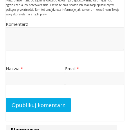
Masz prawo m.in. do żądania dostępu do danych, sprostowania, usunięcia lub
ograniczenia ich przetwarzania. Prawa te oraz sposób ich realizacji opisaliśmy w
polityce prywatności. Tam też znajdziesz informacje jak zakomunikować nam Twoją
wolę skorzystania z tych praw.
Komentarz
Nazwa
*
Email
*
Najnowsze