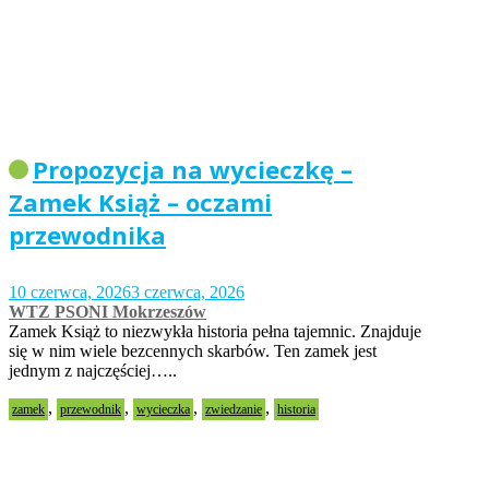
Propozycja na wycieczkę –
Zamek Książ – oczami
przewodnika
10 czerwca, 2026
3 czerwca, 2026
WTZ PSONI Mokrzeszów
Zamek Książ to niezwykła historia pełna tajemnic. Znajduje
się w nim wiele bezcennych skarbów. Ten zamek jest
jednym z najczęściej…..
,
,
,
,
zamek
przewodnik
wycieczka
zwiedzanie
historia