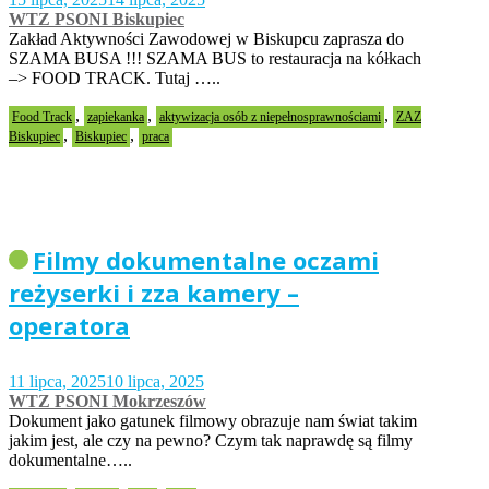
WTZ PSONI Biskupiec
Zakład Aktywności Zawodowej w Biskupcu zaprasza do
SZAMA BUSA !!! SZAMA BUS to restauracja na kółkach
–> FOOD TRACK. Tutaj …..
,
,
,
Food Track
zapiekanka
aktywizacja osób z niepełnosprawnościami
ZAZ
,
,
Biskupiec
Biskupiec
praca
Filmy dokumentalne oczami
reżyserki i zza kamery –
operatora
11 lipca, 2025
10 lipca, 2025
WTZ PSONI Mokrzeszów
Dokument jako gatunek filmowy obrazuje nam świat takim
jakim jest, ale czy na pewno? Czym tak naprawdę są filmy
dokumentalne…..