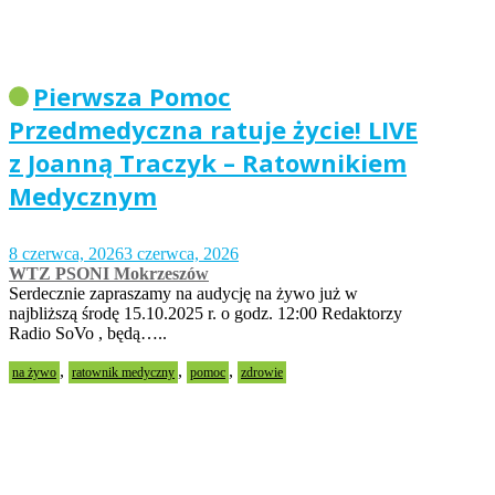
Pierwsza Pomoc
Przedmedyczna ratuje życie! LIVE
z Joanną Traczyk – Ratownikiem
Medycznym
8 czerwca, 2026
3 czerwca, 2026
WTZ PSONI Mokrzeszów
Serdecznie zapraszamy na audycję na żywo już w
najbliższą środę 15.10.2025 r. o godz. 12:00 Redaktorzy
Radio SoVo , będą…..
,
,
,
na żywo
ratownik medyczny
pomoc
zdrowie