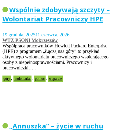
Wspólnie zdobywają szczyty –
Wolontariat Pracowniczy HPE
19 grudnia, 2025
11 czerwca, 2026
WTZ PSONI Mokrzeszów
Współpraca pracowników Hewlett Packard Enterprise
(HPE) z programem „Łączą nas góry” to przykład
aktywnego wolontariatu pracowniczego wspierającego
osoby z niepełnosprawnościami. Pracownicy i
pracowniczki…..
,
,
,
góry
wolontariat
pomoc
wsparcie
„Annuszka” – życie w ruchu