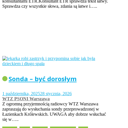
konsultantami ETR.Konsultant ETR sprawdza tekst łatwy.
Sprawdza czy wszystkie słowa, zdania są łatwe i…..
Sonda – być dorosłym
1 października, 2025
28 stycznia, 2026
WTZ PSONI Warszawa
Z ogromną przyjemnością radiowcy WTZ Warszawa
zapraszają do wysłuchania sondy przeprowadzonej w
Łazienkach Królewskich. UWAGA aby dobrze wsłuchać
się w…..