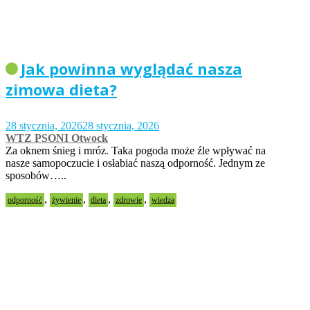
Jak powinna wyglądać nasza
zimowa dieta?
28 stycznia, 2026
28 stycznia, 2026
WTZ PSONI Otwock
Za oknem śnieg i mróz. Taka pogoda może źle wpływać na
nasze samopoczucie i osłabiać naszą odporność. Jednym ze
sposobów…..
,
,
,
,
odporność
żywienie
dieta
zdrowie
wiedza