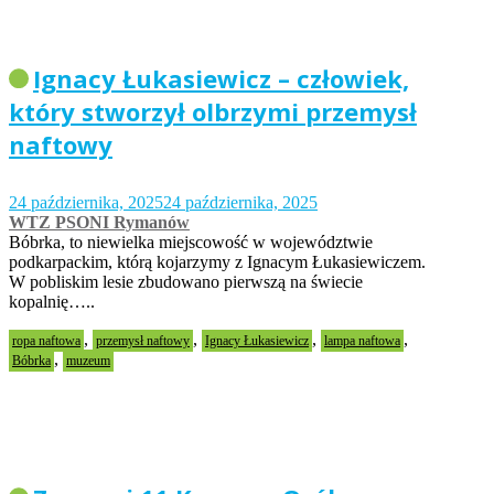
Ignacy Łukasiewicz – człowiek,
który stworzył olbrzymi przemysł
naftowy
24 października, 2025
24 października, 2025
WTZ PSONI Rymanów
Bóbrka, to niewielka miejscowość w województwie
podkarpackim, którą kojarzymy z Ignacym Łukasiewiczem.
W pobliskim lesie zbudowano pierwszą na świecie
kopalnię…..
,
,
,
,
ropa naftowa
przemysł naftowy
Ignacy Łukasiewicz
lampa naftowa
,
Bóbrka
muzeum