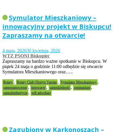
Symulator Mieszkaniowy –
innowacyjny projekt w Biskupcu!
Zapraszamy na otwarcie!
4 maja, 2026
30 kwietnia, 2026
WTZ PSONI Biskupiec
Zapraszamy na bardzo ważne spotkanie w Biskupcu. W
piątek 24 maja o godzinie 11:00 odbędzie się otwarcie
Symulatora Mieszkaniowego oraz…..
,
,
,
Rotary
Rotary Club Olsztyn Varmia
Symulator Mieszkaniowy
,
,
,
,
samostanowienie
innowacje
samodzielność
seminarium
,
samodzielneżycie
self adwokaci
Zagubiony w Karkonoszach –