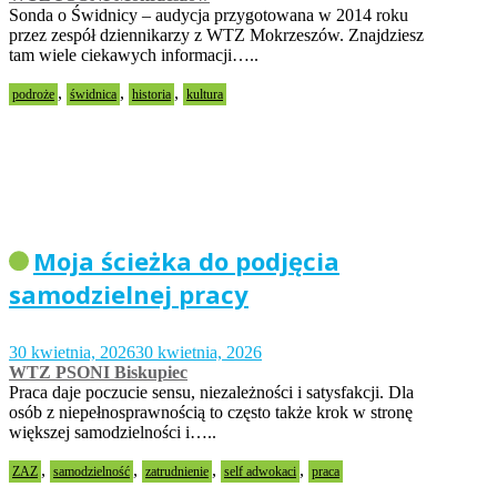
Sonda o Świdnicy – audycja przygotowana w 2014 roku
przez zespół dziennikarzy z WTZ Mokrzeszów. Znajdziesz
tam wiele ciekawych informacji…..
,
,
,
podroże
świdnica
historia
kultura
Moja ścieżka do podjęcia
samodzielnej pracy
30 kwietnia, 2026
30 kwietnia, 2026
WTZ PSONI Biskupiec
Praca daje poczucie sensu, niezależności i satysfakcji. Dla
osób z niepełnosprawnością to często także krok w stronę
większej samodzielności i…..
,
,
,
,
ZAZ
samodzielność
zatrudnienie
self adwokaci
praca