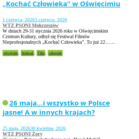
„Kochać Człowieka” w Oświęcimiu
1 czerwca, 2026
3 czerwca, 2026
WTZ PSONI Mokrzeszów
W dniach 29-31 stycznia 2026 roku w Oświęcimskim
Centrum Kultury, odbył się Festiwal Filmów
Nieprofesjonalnych „Kochać Człowieka”. To już 22……
,
,
,
oświęcim
festiwal
Film
człowiek
26 maja…i wszystko w Polsce
jasne! A w innych krajach?
25 maja, 2026
30 kwietnia, 2026
WTZ PSONI Żory