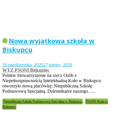
Nowa wyjątkowa szkoła w
Biskupcu
26 października, 2025
27 lutego, 2026
WTZ PSONI Biskupiec
Polskie Stowarzyszenie na rzecz Osób z
Niepełnosprawnością Intelektualną Koło w Biskupcu
otworzyło nową placówkę: Niepubliczną Szkołę
Podstawową Specjalną. Dziennikarze naszego…..
,
Niepubliczna Szkoła Podstawowa Specjalna w Biskupcu
PSONI Koło w
Biskupcu