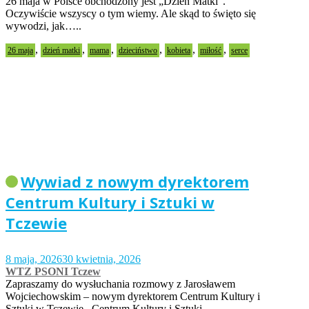
26 maja w Polsce obchodzony jest „Dzień Matki”.
Oczywiście wszyscy o tym wiemy. Ale skąd to święto się
wywodzi, jak…..
,
,
,
,
,
,
26 maja
dzień matki
mama
dzieciństwo
kobieta
miłość
serce
Wywiad z nowym dyrektorem
Centrum Kultury i Sztuki w
Tczewie
8 maja, 2026
30 kwietnia, 2026
WTZ PSONI Tczew
Zapraszamy do wysłuchania rozmowy z Jarosławem
Wojciechowskim – nowym dyrektorem Centrum Kultury i
Sztuki w Tczewie. Centrum Kultury i Sztuki…..