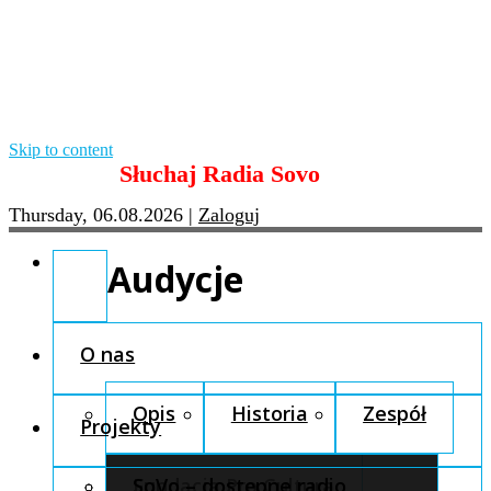
Skip to content
Słuchaj Radia Sovo
Thursday, 06.08.2026
|
Zaloguj
Audycje
O nas
Opis
Historia
Zespół
Projekty
Fundacja Pro Cultura
SoVo – dostępne radio