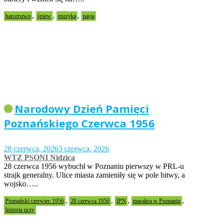
,
,
,
harcerstwo
śpiew
muzyka
pasja
Narodowy Dzień Pamięci
Poznańskiego Czerwca 1956
28 czerwca, 2026
3 czerwca, 2026
WTZ PSONI Nidzica
28 czerwca 1956 wybuchł w Poznaniu pierwszy w PRL-u
strajk generalny. Ulice miasta zamieniły się w pole bitwy, a
wojsko…..
,
,
,
,
Poznański czerwiec 1956
28 czerwca 1956
IPN
masakra w Poznaniu
historia uczy