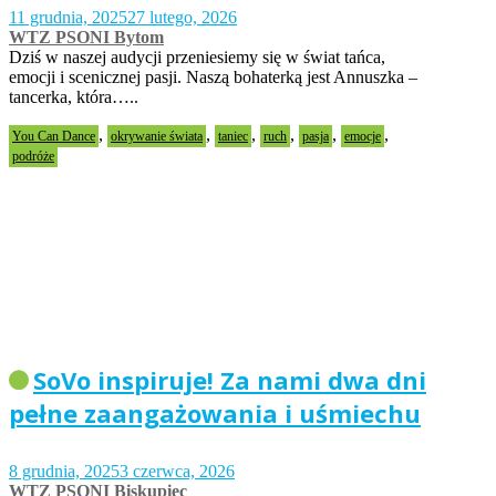
11 grudnia, 2025
27 lutego, 2026
WTZ PSONI Bytom
Dziś w naszej audycji przeniesiemy się w świat tańca,
emocji i scenicznej pasji. Naszą bohaterką jest Annuszka –
tancerka, która…..
,
,
,
,
,
,
You Can Dance
okrywanie świata
taniec
ruch
pasja
emocje
podróże
SoVo inspiruje! Za nami dwa dni
pełne zaangażowania i uśmiechu
8 grudnia, 2025
3 czerwca, 2026
WTZ PSONI Biskupiec