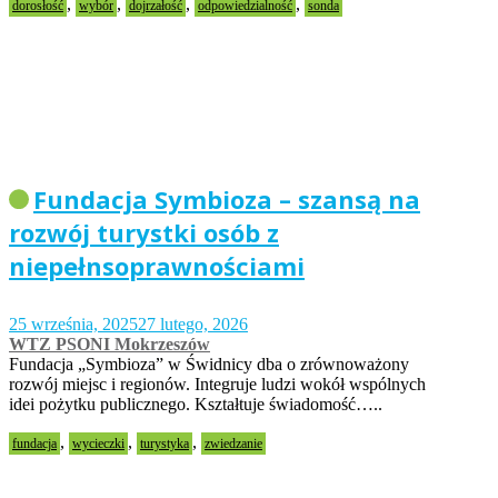
,
,
,
,
dorosłość
wybór
dojrzałość
odpowiedzialność
sonda
Fundacja Symbioza – szansą na
rozwój turystki osób z
niepełnsoprawnościami
25 września, 2025
27 lutego, 2026
WTZ PSONI Mokrzeszów
Fundacja „Symbioza” w Świdnicy dba o zrównoważony
rozwój miejsc i regionów. Integruje ludzi wokół wspólnych
idei pożytku publicznego. Kształtuje świadomość…..
,
,
,
fundacja
wycieczki
turystyka
zwiedzanie