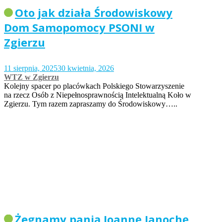
Oto jak działa Środowiskowy
Dom Samopomocy PSONI w
Zgierzu
11 sierpnia, 2025
30 kwietnia, 2026
WTZ w Zgierzu
Kolejny spacer po placówkach Polskiego Stowarzyszenie
na rzecz Osób z Niepełnosprawnością Intelektualną Koło w
Zgierzu. Tym razem zapraszamy do Środowiskowy…..
Żegnamy panią Joannę Janochę