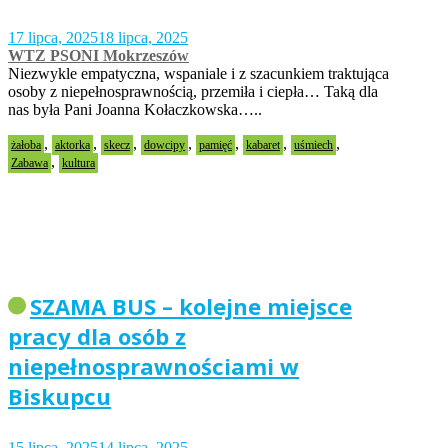
17 lipca, 2025
18 lipca, 2025
WTZ PSONI Mokrzeszów
Niezwykle empatyczna, wspaniale i z szacunkiem traktująca
osoby z niepełnosprawnością, przemiła i ciepła… Taką dla
nas była Pani Joanna Kołaczkowska…..
,
,
,
,
,
,
,
żałoba
aktorka
skecz
dowcipy
pamięć
kabaret
uśmiech
,
Zabawa
kultura
SZAMA BUS – kolejne miejsce
pracy dla osób z
niepełnosprawnościami w
Biskupcu
15 lipca, 2025
14 lipca, 2025