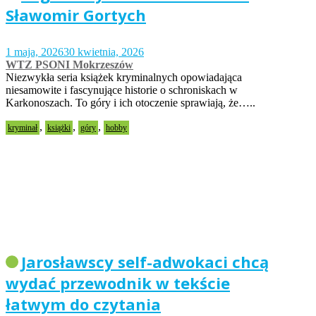
Sławomir Gortych
1 maja, 2026
30 kwietnia, 2026
WTZ PSONI Mokrzeszów
Niezwykła seria książek kryminalnych opowiadająca
niesamowite i fascynujące historie o schroniskach w
Karkonoszach. To góry i ich otoczenie sprawiają, że…..
,
,
,
kryminał
książki
góry
hobby
Jarosławscy self-adwokaci chcą
wydać przewodnik w tekście
łatwym do czytania