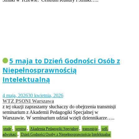
5 maja to Dzień Godności Osób z
Niepełnosprawnością
Intelektualną
4 maja, 2026
30 kwietnia, 2026
WTZ PSONI Warszawa
z tej okazji zapraszamy słuchaczy do obejrzenia transmisji
seminarium z Akademii Pedagogiki Specjalnej w
Warszawie. W seminarium udział wzięli dziennikarze…..
,
,
,
,
stude
semina
Akademia Pedagogiki Specjalnej
transmisja
self-
,
adwokaci
Dzień Godności Osoby z Niepełnosprawnością Intelektualną