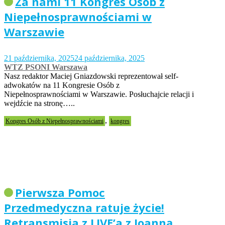
Za nami 11 Kongres Osób z
Niepełnosprawnościami w
Warszawie
21 października, 2025
24 października, 2025
WTZ PSONI Warszawa
Nasz redaktor Maciej Gniazdowski reprezentował self-
adwokatów na 11 Kongresie Osób z
Niepełnosprawnościami w Warszawie. Posłuchajcie relacji i
wejdźcie na stronę…..
,
Kongres Osób z Niepełnosprawnościami
kongres
Pierwsza Pomoc
Przedmedyczna ratuje życie!
Retransmisja z LIVE’a z Joanną