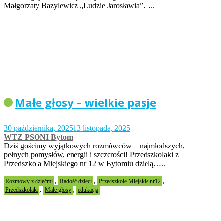
Małgorzaty Bazylewicz „Ludzie Jarosławia”…..
Małe głosy – wielkie pasje
30 października, 2025
13 listopada, 2025
WTZ PSONI Bytom
Dziś gościmy wyjątkowych rozmówców – najmłodszych,
pełnych pomysłów, energii i szczerości! Przedszkolaki z
Przedszkola Miejskiego nr 12 w Bytomiu dzielą…..
,
,
,
Rozmowy z dziećmi
Radość dzieci
Przedszkole Miejskie nr12
,
,
Przedszkolaki
Małe głosy
edukacja