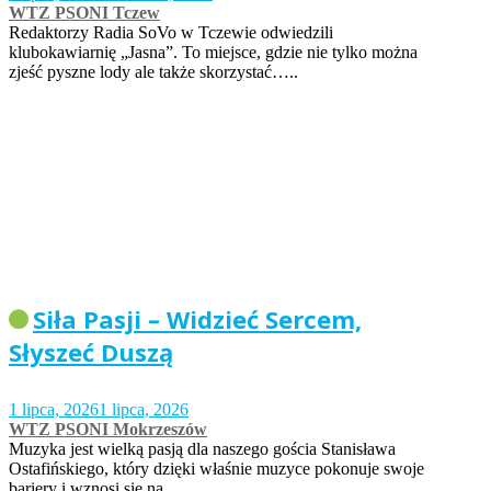
WTZ PSONI Tczew
Redaktorzy Radia SoVo w Tczewie odwiedzili
klubokawiarnię „Jasna”. To miejsce, gdzie nie tylko można
zjeść pyszne lody ale także skorzystać…..
Siła Pasji – Widzieć Sercem,
Słyszeć Duszą
1 lipca, 2026
1 lipca, 2026
WTZ PSONI Mokrzeszów
Muzyka jest wielką pasją dla naszego gościa Stanisława
Ostafińskiego, który dzięki właśnie muzyce pokonuje swoje
bariery i wznosi się na…..