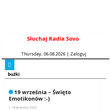
Skip
Słuchaj Radia Sovo
to
content
Thursday, 06.08.2026
|
Zaloguj
buźki
19 września – Święto
Emotikonów :-)
19 września, 2023