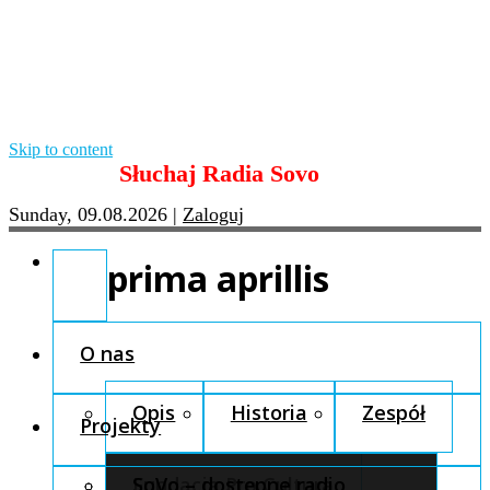
Skip to content
Słuchaj Radia Sovo
Sunday, 09.08.2026
|
Zaloguj
prima aprillis
O nas
Opis
Historia
Zespół
Projekty
Fundacja Pro Cultura
SoVo – dostępne radio