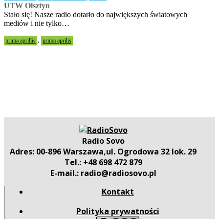
UTW Olsztyn
Stało się! Nasze radio dotarło do największych światowych
mediów i nie tylko…
,
prima aprillis
prima aprilis
Radio Sovo
Adres: 00-896 Warszawa,ul. Ogrodowa 32 lok. 29
Tel.: +48 698 472 879
E-mail.: radio@radiosovo.pl
Kontakt
Polityka prywatności