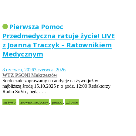
Pierwsza Pomoc
Przedmedyczna ratuje życie! LIVE
z Joanną Traczyk – Ratownikiem
Medycznym
8 czerwca, 2026
3 czerwca, 2026
WTZ PSONI Mokrzeszów
Serdecznie zapraszamy na audycję na żywo już w
najbliższą środę 15.10.2025 r. o godz. 12:00 Redaktorzy
Radio SoVo , będą…..
,
,
,
na żywo
ratownik medyczny
pomoc
zdrowie