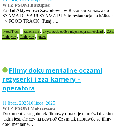
WTZ PSONI Biskupiec
Zakład Aktywności Zawodowej w Biskupcu zaprasza do
SZAMA BUSA !!! SZAMA BUS to restauracja na kółkach
–> FOOD TRACK. Tutaj …..
,
,
,
Food Track
zapiekanka
aktywizacja osób z niepełnosprawnościami
ZAZ
,
,
Biskupiec
Biskupiec
praca
Filmy dokumentalne oczami
reżyserki i zza kamery –
operatora
11 lipca, 2025
10 lipca, 2025
WTZ PSONI Mokrzeszów
Dokument jako gatunek filmowy obrazuje nam świat takim
jakim jest, ale czy na pewno? Czym tak naprawdę są filmy
dokumentalne…..