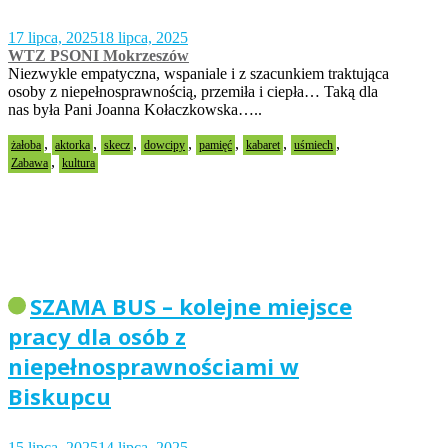
17 lipca, 2025
18 lipca, 2025
WTZ PSONI Mokrzeszów
Niezwykle empatyczna, wspaniale i z szacunkiem traktująca
osoby z niepełnosprawnością, przemiła i ciepła… Taką dla
nas była Pani Joanna Kołaczkowska…..
,
,
,
,
,
,
,
żałoba
aktorka
skecz
dowcipy
pamięć
kabaret
uśmiech
,
Zabawa
kultura
SZAMA BUS – kolejne miejsce
pracy dla osób z
niepełnosprawnościami w
Biskupcu
15 lipca, 2025
14 lipca, 2025