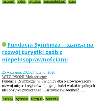
,
,
,
,
dorosłość
wybór
dojrzałość
odpowiedzialność
sonda
Fundacja Symbioza – szansą na
rozwój turystki osób z
niepełnsoprawnościami
25 września, 2025
27 lutego, 2026
WTZ PSONI Mokrzeszów
Fundacja „Symbioza” w Świdnicy dba o zrównoważony
rozwój miejsc i regionów. Integruje ludzi wokół wspólnych
idei pożytku publicznego. Kształtuje świadomość…..
,
,
,
fundacja
wycieczki
turystyka
zwiedzanie