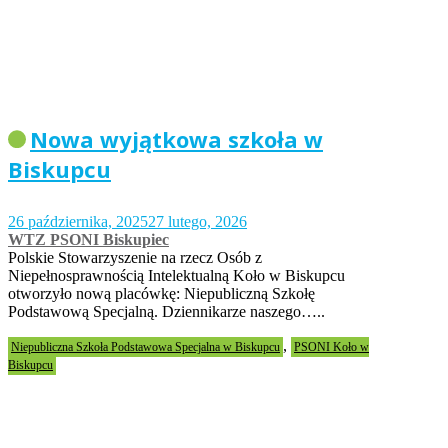
Nowa wyjątkowa szkoła w
Biskupcu
26 października, 2025
27 lutego, 2026
WTZ PSONI Biskupiec
Polskie Stowarzyszenie na rzecz Osób z
Niepełnosprawnością Intelektualną Koło w Biskupcu
otworzyło nową placówkę: Niepubliczną Szkołę
Podstawową Specjalną. Dziennikarze naszego…..
,
Niepubliczna Szkoła Podstawowa Specjalna w Biskupcu
PSONI Koło w
Biskupcu