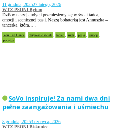
11 grudnia, 2025
27 lutego, 2026
WTZ PSONI Bytom
Dziś w naszej audycji przeniesiemy się w świat tańca,
emocji i scenicznej pasji. Naszą bohaterką jest Annuszka –
tancerka, która…..
,
,
,
,
,
,
You Can Dance
okrywanie świata
taniec
ruch
pasja
emocje
podróże
SoVo inspiruje! Za nami dwa dni
pełne zaangażowania i uśmiechu
8 grudnia, 2025
3 czerwca, 2026
WTZ PSONI Biskupiec