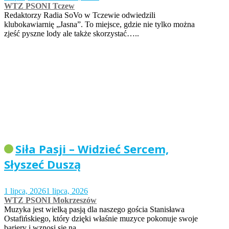
WTZ PSONI Tczew
Redaktorzy Radia SoVo w Tczewie odwiedzili
klubokawiarnię „Jasna”. To miejsce, gdzie nie tylko można
zjeść pyszne lody ale także skorzystać…..
Siła Pasji – Widzieć Sercem,
Słyszeć Duszą
1 lipca, 2026
1 lipca, 2026
WTZ PSONI Mokrzeszów
Muzyka jest wielką pasją dla naszego gościa Stanisława
Ostafińskiego, który dzięki właśnie muzyce pokonuje swoje
bariery i wznosi się na…..