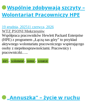
Wspólnie zdobywają szczyty –
Wolontariat Pracowniczy HPE
19 grudnia, 2025
11 czerwca, 2026
WTZ PSONI Mokrzeszów
Współpraca pracowników Hewlett Packard Enterprise
(HPE) z programem „Łączą nas góry” to przykład
aktywnego wolontariatu pracowniczego wspierającego
osoby z niepełnosprawnościami. Pracownicy i
pracowniczki…..
,
,
,
góry
wolontariat
pomoc
wsparcie
„Annuszka” – życie w ruchu