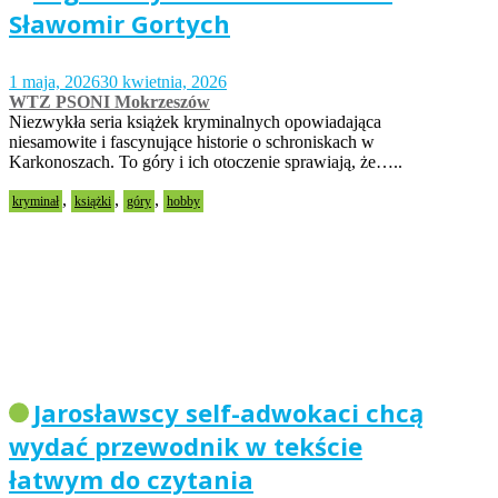
Sławomir Gortych
1 maja, 2026
30 kwietnia, 2026
WTZ PSONI Mokrzeszów
Niezwykła seria książek kryminalnych opowiadająca
niesamowite i fascynujące historie o schroniskach w
Karkonoszach. To góry i ich otoczenie sprawiają, że…..
,
,
,
kryminał
książki
góry
hobby
Jarosławscy self-adwokaci chcą
wydać przewodnik w tekście
łatwym do czytania