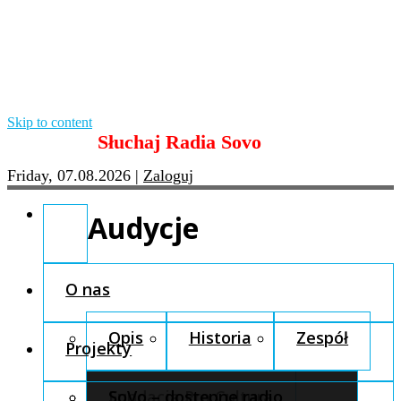
Skip to content
Słuchaj Radia Sovo
Friday, 07.08.2026
|
Zaloguj
Audycje
O nas
Opis
Historia
Zespół
Projekty
Fundacja Pro Cultura
SoVo – dostępne radio