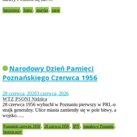
,
,
,
harcerstwo
śpiew
muzyka
pasja
Narodowy Dzień Pamięci
Poznańskiego Czerwca 1956
28 czerwca, 2026
3 czerwca, 2026
WTZ PSONI Nidzica
28 czerwca 1956 wybuchł w Poznaniu pierwszy w PRL-u
strajk generalny. Ulice miasta zamieniły się w pole bitwy, a
wojsko…..
,
,
,
,
Poznański czerwiec 1956
28 czerwca 1956
IPN
masakra w Poznaniu
historia uczy