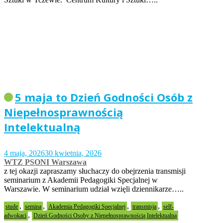
5 maja to Dzień Godności Osób z
Niepełnosprawnością
Intelektualną
4 maja, 2026
30 kwietnia, 2026
WTZ PSONI Warszawa
z tej okazji zapraszamy słuchaczy do obejrzenia transmisji
seminarium z Akademii Pedagogiki Specjalnej w
Warszawie. W seminarium udział wzięli dziennikarze…..
,
,
,
,
stude
semina
Akademia Pedagogiki Specjalnej
transmisja
self-
,
adwokaci
Dzień Godności Osoby z Niepełnosprawnością Intelektualną