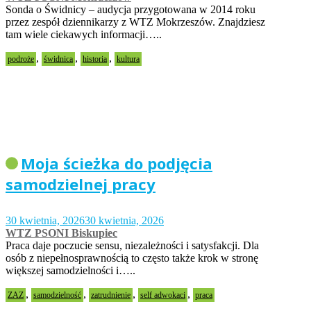
Sonda o Świdnicy – audycja przygotowana w 2014 roku
przez zespół dziennikarzy z WTZ Mokrzeszów. Znajdziesz
tam wiele ciekawych informacji…..
,
,
,
podroże
świdnica
historia
kultura
Moja ścieżka do podjęcia
samodzielnej pracy
30 kwietnia, 2026
30 kwietnia, 2026
WTZ PSONI Biskupiec
Praca daje poczucie sensu, niezależności i satysfakcji. Dla
osób z niepełnosprawnością to często także krok w stronę
większej samodzielności i…..
,
,
,
,
ZAZ
samodzielność
zatrudnienie
self adwokaci
praca