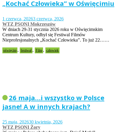
„Kochać Człowieka” w Oświęcimiu
1 czerwca, 2026
3 czerwca, 2026
WTZ PSONI Mokrzeszów
W dniach 29-31 stycznia 2026 roku w Oświęcimskim
Centrum Kultury, odbył się Festiwal Filmów
Nieprofesjonalnych „Kochać Człowieka”. To już 22……
,
,
,
oświęcim
festiwal
Film
człowiek
26 maja…i wszystko w Polsce
jasne! A w innych krajach?
25 maja, 2026
30 kwietnia, 2026
WTZ PSONI Żory