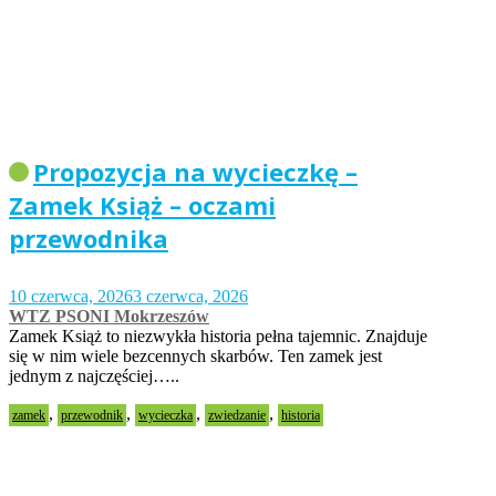
Propozycja na wycieczkę –
Zamek Książ – oczami
przewodnika
10 czerwca, 2026
3 czerwca, 2026
WTZ PSONI Mokrzeszów
Zamek Książ to niezwykła historia pełna tajemnic. Znajduje
się w nim wiele bezcennych skarbów. Ten zamek jest
jednym z najczęściej…..
,
,
,
,
zamek
przewodnik
wycieczka
zwiedzanie
historia