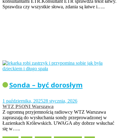
konsultantami ETR.Konsultant ETR sprawdza tekst łatwy.
Sprawdza czy wszystkie słowa, zdania są łatwe i…..
Sonda – być dorosłym
1 października, 2025
28 stycznia, 2026
WTZ PSONI Warszawa
Z ogromną przyjemnością radiowcy WTZ Warszawa
zapraszają do wysłuchania sondy przeprowadzonej w
Łazienkach Królewskich. UWAGA aby dobrze wsłuchać
się w…..