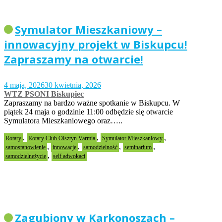
Symulator Mieszkaniowy –
innowacyjny projekt w Biskupcu!
Zapraszamy na otwarcie!
4 maja, 2026
30 kwietnia, 2026
WTZ PSONI Biskupiec
Zapraszamy na bardzo ważne spotkanie w Biskupcu. W
piątek 24 maja o godzinie 11:00 odbędzie się otwarcie
Symulatora Mieszkaniowego oraz…..
,
,
,
Rotary
Rotary Club Olsztyn Varmia
Symulator Mieszkaniowy
,
,
,
,
samostanowienie
innowacje
samodzielność
seminarium
,
samodzielneżycie
self adwokaci
Zagubiony w Karkonoszach –