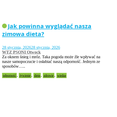
Jak powinna wyglądać nasza
zimowa dieta?
28 stycznia, 2026
28 stycznia, 2026
WTZ PSONI Otwock
Za oknem śnieg i mróz. Taka pogoda może źle wpływać na
nasze samopoczucie i osłabiać naszą odporność. Jednym ze
sposobów…..
,
,
,
,
odporność
żywienie
dieta
zdrowie
wiedza