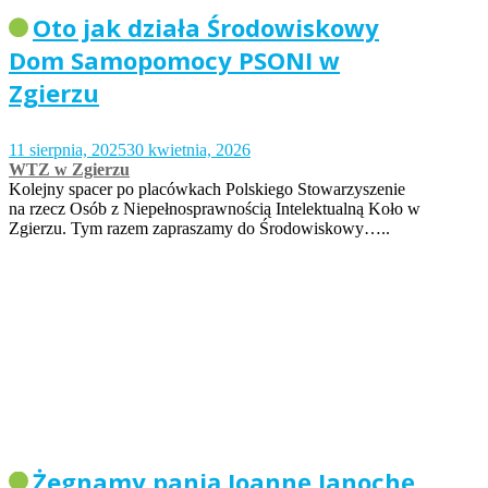
Oto jak działa Środowiskowy
Dom Samopomocy PSONI w
Zgierzu
11 sierpnia, 2025
30 kwietnia, 2026
WTZ w Zgierzu
Kolejny spacer po placówkach Polskiego Stowarzyszenie
na rzecz Osób z Niepełnosprawnością Intelektualną Koło w
Zgierzu. Tym razem zapraszamy do Środowiskowy…..
Żegnamy panią Joannę Janochę