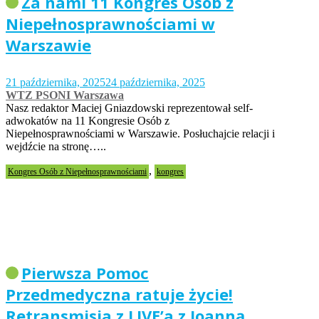
Za nami 11 Kongres Osób z
Niepełnosprawnościami w
Warszawie
21 października, 2025
24 października, 2025
WTZ PSONI Warszawa
Nasz redaktor Maciej Gniazdowski reprezentował self-
adwokatów na 11 Kongresie Osób z
Niepełnosprawnościami w Warszawie. Posłuchajcie relacji i
wejdźcie na stronę…..
,
Kongres Osób z Niepełnosprawnościami
kongres
Pierwsza Pomoc
Przedmedyczna ratuje życie!
Retransmisja z LIVE’a z Joanną