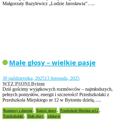
Małgorzaty Bazylewicz „Ludzie Jarosławia”…..
Małe głosy – wielkie pasje
30 października, 2025
13 listopada, 2025
WTZ PSONI Bytom
Dziś gościmy wyjątkowych rozmówców – najmłodszych,
pełnych pomysłów, energii i szczerości! Przedszkolaki z
Przedszkola Miejskiego nr 12 w Bytomiu dzielą…..
,
,
,
Rozmowy z dziećmi
Radość dzieci
Przedszkole Miejskie nr12
,
,
Przedszkolaki
Małe głosy
edukacja