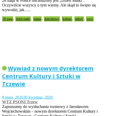
26 maja w Polsce obchodzony jest „Dzień Matki”.
Oczywiście wszyscy o tym wiemy. Ale skąd to święto się
wywodzi, jak…..
,
,
,
,
,
,
26 maja
dzień matki
mama
dzieciństwo
kobieta
miłość
serce
Wywiad z nowym dyrektorem
Centrum Kultury i Sztuki w
Tczewie
8 maja, 2026
30 kwietnia, 2026
WTZ PSONI Tczew
Zapraszamy do wysłuchania rozmowy z Jarosławem
Wojciechowskim – nowym dyrektorem Centrum Kultury i
Sztuki w Tczewie. Centrum Kultury i Sztuki…..