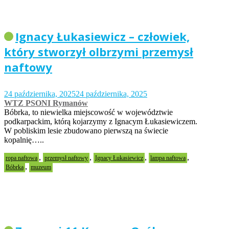
Ignacy Łukasiewicz – człowiek,
który stworzył olbrzymi przemysł
naftowy
24 października, 2025
24 października, 2025
WTZ PSONI Rymanów
Bóbrka, to niewielka miejscowość w województwie
podkarpackim, którą kojarzymy z Ignacym Łukasiewiczem.
W pobliskim lesie zbudowano pierwszą na świecie
kopalnię…..
,
,
,
,
ropa naftowa
przemysł naftowy
Ignacy Łukasiewicz
lampa naftowa
,
Bóbrka
muzeum