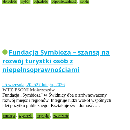
,
,
,
,
dorosłość
wybór
dojrzałość
odpowiedzialność
sonda
Fundacja Symbioza – szansą na
rozwój turystki osób z
niepełnsoprawnościami
25 września, 2025
27 lutego, 2026
WTZ PSONI Mokrzeszów
Fundacja „Symbioza” w Świdnicy dba o zrównoważony
rozwój miejsc i regionów. Integruje ludzi wokół wspólnych
idei pożytku publicznego. Kształtuje świadomość…..
,
,
,
fundacja
wycieczki
turystyka
zwiedzanie