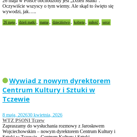
26 maja w Polsce obchodzony jest „Dzień Matki”.
Oczywiście wszyscy o tym wiemy. Ale skąd to święto się
wywodzi, jak…..
,
,
,
,
,
,
26 maja
dzień matki
mama
dzieciństwo
kobieta
miłość
serce
Wywiad z nowym dyrektorem
Centrum Kultury i Sztuki w
Tczewie
8 maja, 2026
30 kwietnia, 2026
WTZ PSONI Tczew
Zapraszamy do wysłuchania rozmowy z Jarosławem
Wojciechowskim – nowym dyrektorem Centrum Kultury i
Sztuki w Tczewie. Centrum Kultury i Sztuki…..