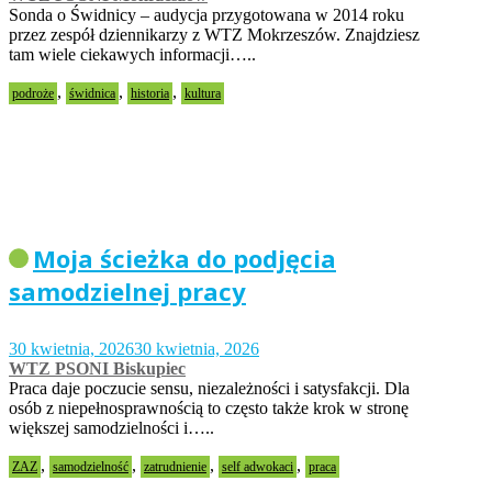
Sonda o Świdnicy – audycja przygotowana w 2014 roku
przez zespół dziennikarzy z WTZ Mokrzeszów. Znajdziesz
tam wiele ciekawych informacji…..
,
,
,
podroże
świdnica
historia
kultura
Moja ścieżka do podjęcia
samodzielnej pracy
30 kwietnia, 2026
30 kwietnia, 2026
WTZ PSONI Biskupiec
Praca daje poczucie sensu, niezależności i satysfakcji. Dla
osób z niepełnosprawnością to często także krok w stronę
większej samodzielności i…..
,
,
,
,
ZAZ
samodzielność
zatrudnienie
self adwokaci
praca