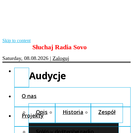
Skip to content
Słuchaj Radia Sovo
Saturday, 08.08.2026
|
Zaloguj
Audycje
O nas
Opis
Historia
Zespół
Projekty
Fundacja Pro Cultura
SoVo – dostępne radio