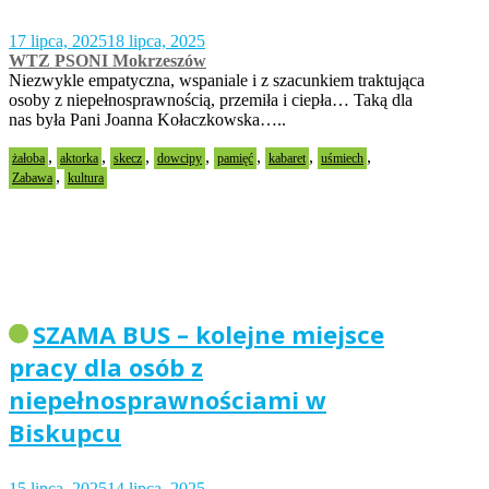
17 lipca, 2025
18 lipca, 2025
WTZ PSONI Mokrzeszów
Niezwykle empatyczna, wspaniale i z szacunkiem traktująca
osoby z niepełnosprawnością, przemiła i ciepła… Taką dla
nas była Pani Joanna Kołaczkowska…..
,
,
,
,
,
,
,
żałoba
aktorka
skecz
dowcipy
pamięć
kabaret
uśmiech
,
Zabawa
kultura
SZAMA BUS – kolejne miejsce
pracy dla osób z
niepełnosprawnościami w
Biskupcu
15 lipca, 2025
14 lipca, 2025