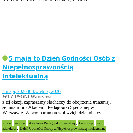
5 maja to Dzień Godności Osób z
Niepełnosprawnością
Intelektualną
4 maja, 2026
30 kwietnia, 2026
WTZ PSONI Warszawa
z tej okazji zapraszamy słuchaczy do obejrzenia transmisji
seminarium z Akademii Pedagogiki Specjalnej w
Warszawie. W seminarium udział wzięli dziennikarze…..
,
,
,
,
stude
semina
Akademia Pedagogiki Specjalnej
transmisja
self-
,
adwokaci
Dzień Godności Osoby z Niepełnosprawnością Intelektualną