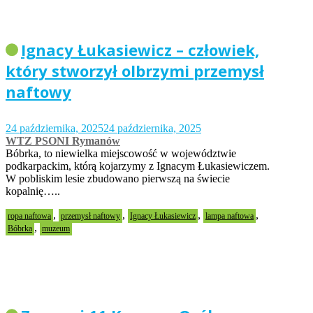
Ignacy Łukasiewicz – człowiek,
który stworzył olbrzymi przemysł
naftowy
24 października, 2025
24 października, 2025
WTZ PSONI Rymanów
Bóbrka, to niewielka miejscowość w województwie
podkarpackim, którą kojarzymy z Ignacym Łukasiewiczem.
W pobliskim lesie zbudowano pierwszą na świecie
kopalnię…..
,
,
,
,
ropa naftowa
przemysł naftowy
Ignacy Łukasiewicz
lampa naftowa
,
Bóbrka
muzeum