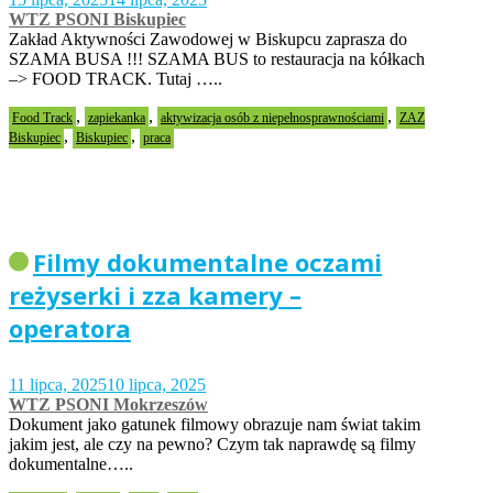
WTZ PSONI Biskupiec
Zakład Aktywności Zawodowej w Biskupcu zaprasza do
SZAMA BUSA !!! SZAMA BUS to restauracja na kółkach
–> FOOD TRACK. Tutaj …..
,
,
,
Food Track
zapiekanka
aktywizacja osób z niepełnosprawnościami
ZAZ
,
,
Biskupiec
Biskupiec
praca
Filmy dokumentalne oczami
reżyserki i zza kamery –
operatora
11 lipca, 2025
10 lipca, 2025
WTZ PSONI Mokrzeszów
Dokument jako gatunek filmowy obrazuje nam świat takim
jakim jest, ale czy na pewno? Czym tak naprawdę są filmy
dokumentalne…..