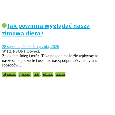
Jak powinna wyglądać nasza
zimowa dieta?
28 stycznia, 2026
28 stycznia, 2026
WTZ PSONI Otwock
Za oknem śnieg i mróz. Taka pogoda może źle wpływać na
nasze samopoczucie i osłabiać naszą odporność. Jednym ze
sposobów…..
,
,
,
,
odporność
żywienie
dieta
zdrowie
wiedza