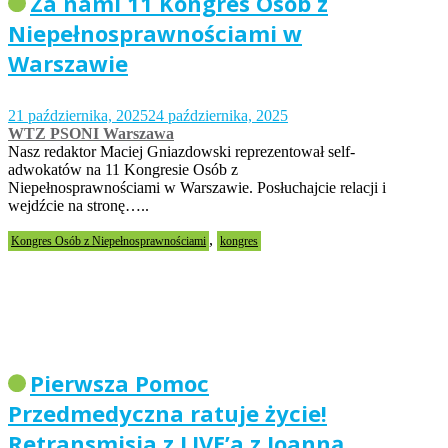
Za nami 11 Kongres Osób z
Niepełnosprawnościami w
Warszawie
21 października, 2025
24 października, 2025
WTZ PSONI Warszawa
Nasz redaktor Maciej Gniazdowski reprezentował self-
adwokatów na 11 Kongresie Osób z
Niepełnosprawnościami w Warszawie. Posłuchajcie relacji i
wejdźcie na stronę…..
,
Kongres Osób z Niepełnosprawnościami
kongres
Pierwsza Pomoc
Przedmedyczna ratuje życie!
Retransmisja z LIVE’a z Joanną