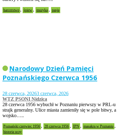
,
,
,
harcerstwo
śpiew
muzyka
pasja
Narodowy Dzień Pamięci
Poznańskiego Czerwca 1956
28 czerwca, 2026
3 czerwca, 2026
WTZ PSONI Nidzica
28 czerwca 1956 wybuchł w Poznaniu pierwszy w PRL-u
strajk generalny. Ulice miasta zamieniły się w pole bitwy, a
wojsko…..
,
,
,
,
Poznański czerwiec 1956
28 czerwca 1956
IPN
masakra w Poznaniu
historia uczy