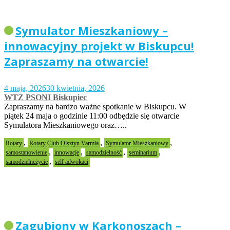
Symulator Mieszkaniowy –
innowacyjny projekt w Biskupcu!
Zapraszamy na otwarcie!
4 maja, 2026
30 kwietnia, 2026
WTZ PSONI Biskupiec
Zapraszamy na bardzo ważne spotkanie w Biskupcu. W
piątek 24 maja o godzinie 11:00 odbędzie się otwarcie
Symulatora Mieszkaniowego oraz…..
,
,
,
Rotary
Rotary Club Olsztyn Varmia
Symulator Mieszkaniowy
,
,
,
,
samostanowienie
innowacje
samodzielność
seminarium
,
samodzielneżycie
self adwokaci
Zagubiony w Karkonoszach –