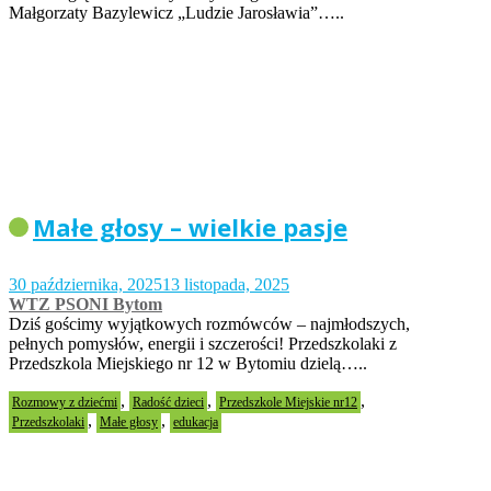
Małgorzaty Bazylewicz „Ludzie Jarosławia”…..
Małe głosy – wielkie pasje
30 października, 2025
13 listopada, 2025
WTZ PSONI Bytom
Dziś gościmy wyjątkowych rozmówców – najmłodszych,
pełnych pomysłów, energii i szczerości! Przedszkolaki z
Przedszkola Miejskiego nr 12 w Bytomiu dzielą…..
,
,
,
Rozmowy z dziećmi
Radość dzieci
Przedszkole Miejskie nr12
,
,
Przedszkolaki
Małe głosy
edukacja