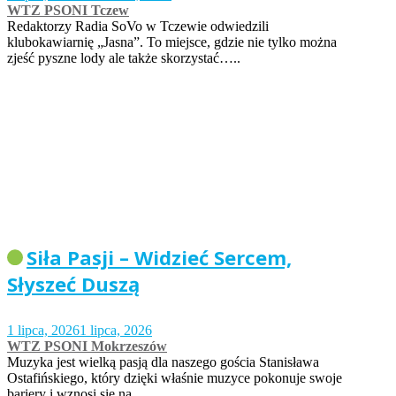
WTZ PSONI Tczew
Redaktorzy Radia SoVo w Tczewie odwiedzili
klubokawiarnię „Jasna”. To miejsce, gdzie nie tylko można
zjeść pyszne lody ale także skorzystać…..
Siła Pasji – Widzieć Sercem,
Słyszeć Duszą
1 lipca, 2026
1 lipca, 2026
WTZ PSONI Mokrzeszów
Muzyka jest wielką pasją dla naszego gościa Stanisława
Ostafińskiego, który dzięki właśnie muzyce pokonuje swoje
bariery i wznosi się na…..