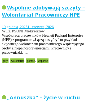
Wspólnie zdobywają szczyty –
Wolontariat Pracowniczy HPE
19 grudnia, 2025
11 czerwca, 2026
WTZ PSONI Mokrzeszów
Współpraca pracowników Hewlett Packard Enterprise
(HPE) z programem „Łączą nas góry” to przykład
aktywnego wolontariatu pracowniczego wspierającego
osoby z niepełnosprawnościami. Pracownicy i
pracowniczki…..
,
,
,
góry
wolontariat
pomoc
wsparcie
„Annuszka” – życie w ruchu