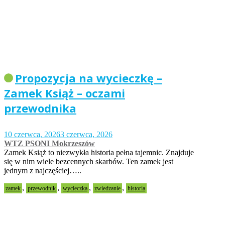
Propozycja na wycieczkę –
Zamek Książ – oczami
przewodnika
10 czerwca, 2026
3 czerwca, 2026
WTZ PSONI Mokrzeszów
Zamek Książ to niezwykła historia pełna tajemnic. Znajduje
się w nim wiele bezcennych skarbów. Ten zamek jest
jednym z najczęściej…..
,
,
,
,
zamek
przewodnik
wycieczka
zwiedzanie
historia