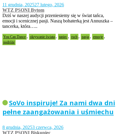
11 grudnia, 2025
27 lutego, 2026
WTZ PSONI Bytom
Dziś w naszej audycji przeniesiemy się w świat tańca,
emocji i scenicznej pasji. Naszą bohaterką jest Annuszka –
tancerka, która…..
,
,
,
,
,
,
You Can Dance
okrywanie świata
taniec
ruch
pasja
emocje
podróże
SoVo inspiruje! Za nami dwa dni
pełne zaangażowania i uśmiechu
8 grudnia, 2025
3 czerwca, 2026
WTZ PSONI Biskupiec