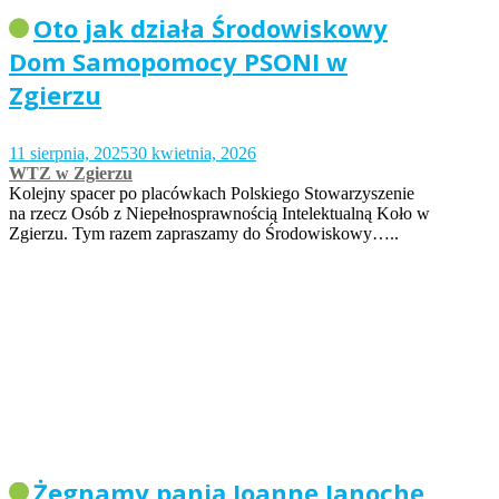
Oto jak działa Środowiskowy
Dom Samopomocy PSONI w
Zgierzu
11 sierpnia, 2025
30 kwietnia, 2026
WTZ w Zgierzu
Kolejny spacer po placówkach Polskiego Stowarzyszenie
na rzecz Osób z Niepełnosprawnością Intelektualną Koło w
Zgierzu. Tym razem zapraszamy do Środowiskowy…..
Żegnamy panią Joannę Janochę