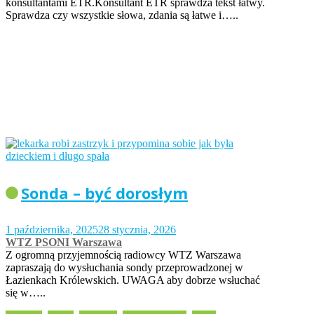
konsultantami ETR.Konsultant ETR sprawdza tekst łatwy.
Sprawdza czy wszystkie słowa, zdania są łatwe i…..
Sonda – być dorosłym
1 października, 2025
28 stycznia, 2026
WTZ PSONI Warszawa
Z ogromną przyjemnością radiowcy WTZ Warszawa
zapraszają do wysłuchania sondy przeprowadzonej w
Łazienkach Królewskich. UWAGA aby dobrze wsłuchać
się w…..