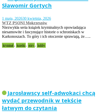
Sławomir Gortych
1 maja, 2026
30 kwietnia, 2026
WTZ PSONI Mokrzeszów
Niezwykła seria książek kryminalnych opowiadająca
niesamowite i fascynujące historie o schroniskach w
Karkonoszach. To góry i ich otoczenie sprawiają, że…..
,
,
,
kryminał
książki
góry
hobby
Jarosławscy self-adwokaci chcą
wydać przewodnik w tekście
łatwym do czytania