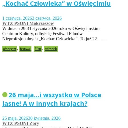
„Kochać Człowieka” w Oświęcimiu
1 czerwca, 2026
3 czerwca, 2026
WTZ PSONI Mokrzeszów
W dniach 29-31 stycznia 2026 roku w Oświęcimskim
Centrum Kultury, odbył się Festiwal Filmów
Nieprofesjonalnych „Kochać Człowieka”. To już 22……
,
,
,
oświęcim
festiwal
Film
człowiek
26 maja…i wszystko w Polsce
jasne! A w innych krajach?
25 maja, 2026
30 kwietnia, 2026
WTZ PSONI Żory