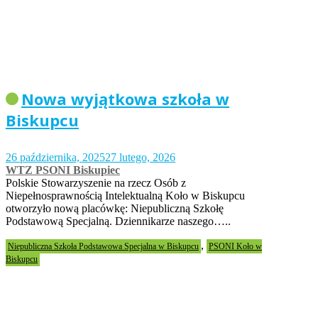
Nowa wyjątkowa szkoła w
Biskupcu
26 października, 2025
27 lutego, 2026
WTZ PSONI Biskupiec
Polskie Stowarzyszenie na rzecz Osób z
Niepełnosprawnością Intelektualną Koło w Biskupcu
otworzyło nową placówkę: Niepubliczną Szkołę
Podstawową Specjalną. Dziennikarze naszego…..
,
Niepubliczna Szkoła Podstawowa Specjalna w Biskupcu
PSONI Koło w
Biskupcu