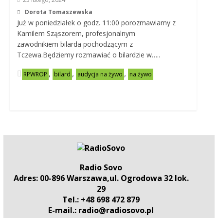
Dorota Tomaszewska
Już w poniedziałek o godz. 11:00 porozmawiamy z
Kamilem Sząszorem, profesjonalnym
zawodnikiem bilarda pochodzącym z
Tczewa.Będziemy rozmawiać o bilardzie w…..
,
,
,
RPWROP
bilard
audycja na żywo
na żywo
Radio Sovo
Adres: 00-896 Warszawa,ul. Ogrodowa 32 lok.
29
Tel.: +48 698 472 879
E-mail.: radio@radiosovo.pl