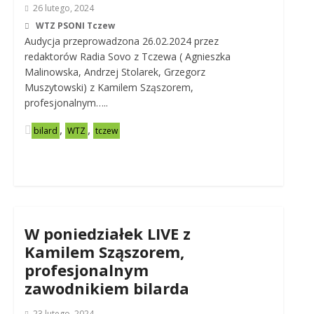
26 lutego, 2024
WTZ PSONI Tczew
Audycja przeprowadzona 26.02.2024 przez
redaktorów Radia Sovo z Tczewa ( Agnieszka
Malinowska, Andrzej Stolarek, Grzegorz
Muszytowski) z Kamilem Sząszorem,
profesjonalnym…..
,
,
bilard
WTZ
tczew
W poniedziałek LIVE z
Kamilem Sząszorem,
profesjonalnym
zawodnikiem bilarda
23 lutego, 2024