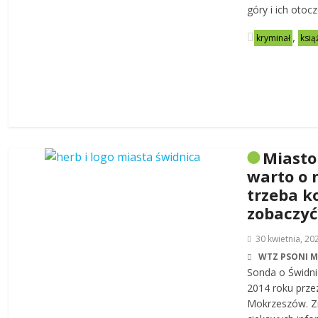
góry i ich otoc
,
kryminał
ksią
Miasto
warto o 
trzeba k
zobaczyć
30 kwietnia, 20
WTZ PSONI 
Sonda o Świdni
2014 roku prze
Mokrzeszów. Zn