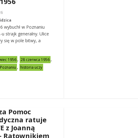
 1956
26
idzica
56 wybuchł w Poznaniu
u strajk generalny. Ulice
y się w pole bitwy, a
,
,
wiec 1956
28 czerwca 1956
,
 Poznaniu
historia uczy
za Pomoc
dyczna ratuje
VE z Joanną
– Ratownikiem