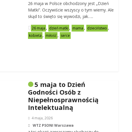
26 maja w Polsce obchodzony jest „Dzień
Matki”. Oczywiście wszyscy o tym wiemy. Ale
skąd to święto się wywodzi, jak…..
,
,
,
,
26 maja
dzień matki
mama
dzieciństwo
,
,
kobieta
miłość
serce
5 maja to Dzień
Godności Osób z
Niepełnosprawnością
Intelektualną
4 maja, 2026
WTZ PSONI Warszawa
z tej okazji zapraszamy słuchaczy do