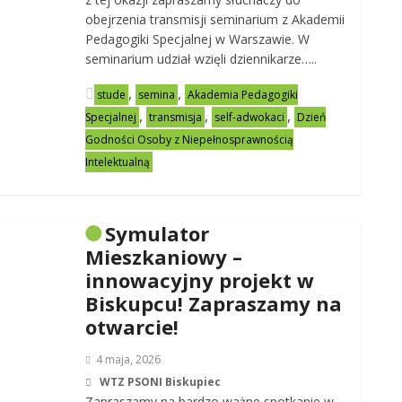
obejrzenia transmisji seminarium z Akademii
Pedagogiki Specjalnej w Warszawie. W
seminarium udział wzięli dziennikarze…..
,
,
stude
semina
Akademia Pedagogiki
,
,
,
Specjalnej
transmisja
self-adwokaci
Dzień
Godności Osoby z Niepełnosprawnością
Intelektualną
Symulator
Mieszkaniowy –
innowacyjny projekt w
Biskupcu! Zapraszamy na
otwarcie!
4 maja, 2026
WTZ PSONI Biskupiec
Zapraszamy na bardzo ważne spotkanie w