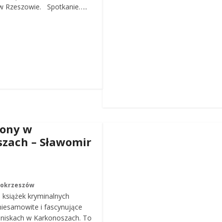
 Rzeszowie. Spotkanie…..
iony w
zach – Sławomir
Mokrzeszów
a książek kryminalnych
iesamowite i fascynujące
roniskach w Karkonoszach. To