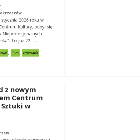
6
Mokrzeszów
 stycznia 2026 roku w
entrum Kultury, odbył się
w Nieprofesjonalnych
eka”. To już 22……
,
,
tiwal
Film
człowiek
d z nowym
rem Centrum
 Sztuki w
czew
 wysłuchania rozmowy z