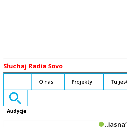
Skip
Słuchaj Radia Sovo
to
content
O nas
Projekty
Tu je
Search
for:
Audycje
„Jasna