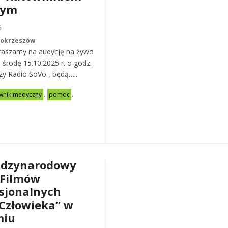
nym
6
Mokrzeszów
raszamy na audycję na żywo
ą środę 15.10.2025 r. o godz.
zy Radio SoVo , będą…..
,
,
wnik medyczny
pomoc
ędzynarodowy
 Filmów
sjonalnych
Człowieka” w
miu