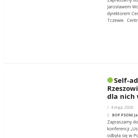
Jarosławem W
dyrektorem Cen
Tczewie. Centru
Self-a
Rzeszowi
dla nich
4 maja, 2026
BOP PSONI J
Zapraszamy do 
konferencji „Us
odbyła się w P