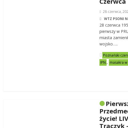
Czerwca
28 czerwca, 20
WTZ PSONI N
28 czerwca 19
pierwszy w PRL-
miasta zamienił
wojsko…..
Poznański czer
,
IPN
masakra w
Pierws
Przedme
życie! LI
Traczyk 