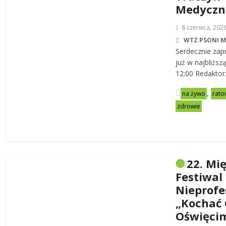
Medycz
8 czerwca, 202
WTZ PSONI 
Serdecznie zap
już w najbliższ
12:00 Redaktor
,
na żywo
rato
zdrowie
22. Mi
Festiwal
Nieprofe
„Kochać 
Oświęci