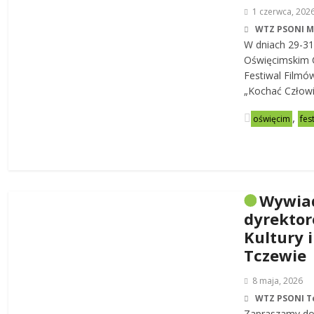
1 czerwca, 202
WTZ PSONI 
W dniach 29-31
Oświęcimskim C
Festiwal Filmó
„Kochać Człowi
,
oświęcim
fes
Wywia
dyrekto
Kultury i
Tczewie
8 maja, 2026
WTZ PSONI T
Zapraszamy do