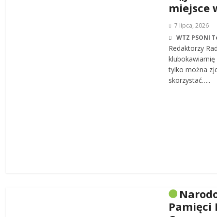
miejsce 
7 lipca, 2026
WTZ PSONI T
Redaktorzy Rad
klubokawiarnię 
tylko można zj
skorzystać…..
Narodo
Pamięci 