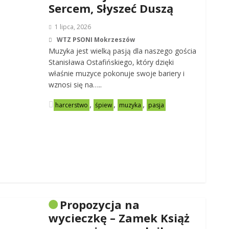
Sercem, Słyszeć Duszą
1 lipca, 2026
WTZ PSONI Mokrzeszów
Muzyka jest wielką pasją dla naszego gościa
Stanisława Ostafińskiego, który dzięki
właśnie muzyce pokonuje swoje bariery i
wznosi się na…..
,
,
,
harcerstwo
śpiew
muzyka
pasja
Propozycja na
wycieczkę – Zamek Książ