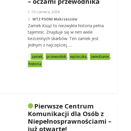
– oczami przewodnika
10 czerwca, 2026
WTZ PSONI Mokrzeszów
Zamek Książ to niezwykła historia pełna
tajemnic. Znajduje się w nim wiele
bezcennych skarbów. Ten zamek jest
jednym z najczęściej…..
,
,
,
,
zamek
przewodnik
wycieczka
zwiedzanie
historia
Pierwsze Centrum
Komunikacji dla Osób z
Niepełnosprawnościami –
już otwarte!