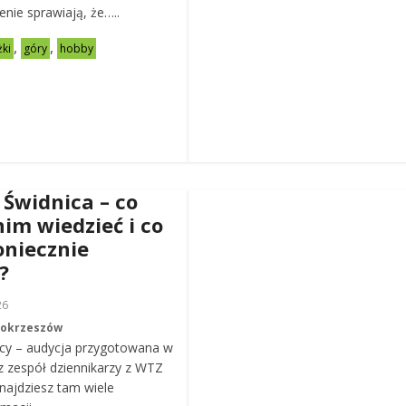
zenie sprawiają, że…..
,
,
żki
góry
hobby
 Świdnica – co
nim wiedzieć i co
oniecznie
?
26
Mokrzeszów
cy – audycja przygotowana w
z zespół dziennikarzy z WTZ
ajdziesz tam wiele