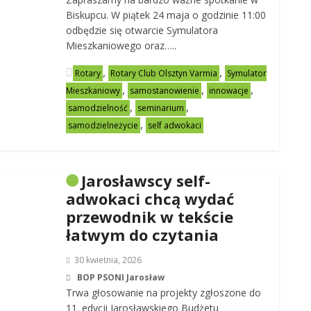
Biskupcu. W piątek 24 maja o godzinie 11:00
odbędzie się otwarcie Symulatora
Mieszkaniowego oraz…..
,
,
Rotary
Rotary Club Olsztyn Varmia
Symulator
,
,
,
Mieszkaniowy
samostanowienie
innowacje
,
,
samodzielność
seminarium
,
samodzielneżycie
self adwokaci
Jarosławscy self-
adwokaci chcą wydać
przewodnik w tekście
łatwym do czytania
30 kwietnia, 2026
BOP PSONI Jarosław
Trwa głosowanie na projekty zgłoszone do
11. edycji Jarosławskiego Budżetu