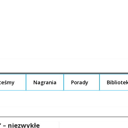
steśmy
Nagrania
Porady
Bibliote
” – niezwykłe