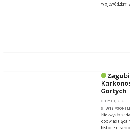
Wojewódzkim w
Zagub
Karkonos
Gortych
1 maja, 2026
WTZ PSONI 
Niezwykła seri
opowiadająca n
historie o sch