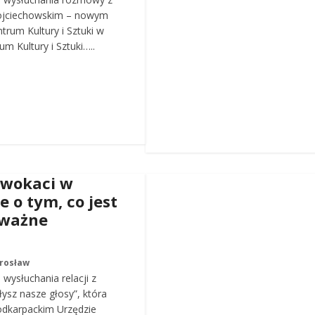
ojciechowskim – nowym
trum Kultury i Sztuki w
m Kultury i Sztuki…..
dwokaci w
e o tym, co jest
 ważne
arosław
wysłuchania relacji z
łysz nasze głosy”, która
odkarpackim Urzędzie