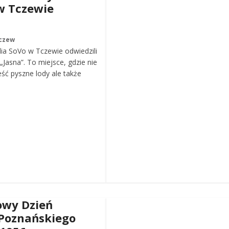
w Tczewie
czew
ia SoVo w Tczewie odwiedzili
„Jasna”. To miejsce, gdzie nie
eść pyszne lody ale także
wy Dzień
Poznańskiego