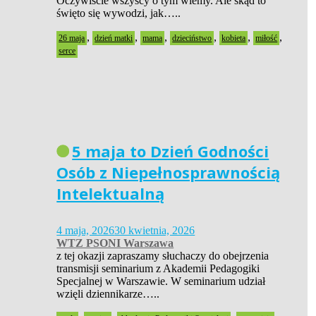
Oczywiście wszyscy o tym wiemy. Ale skąd to
święto się wywodzi, jak…..
,
,
,
,
,
,
26 maja
dzień matki
mama
dzieciństwo
kobieta
miłość
serce
5 maja to Dzień Godności
Osób z Niepełnosprawnością
Intelektualną
4 maja, 2026
30 kwietnia, 2026
WTZ PSONI Warszawa
z tej okazji zapraszamy słuchaczy do obejrzenia
transmisji seminarium z Akademii Pedagogiki
Specjalnej w Warszawie. W seminarium udział
wzięli dziennikarze…..