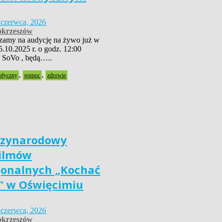
 czerwca, 2026
krzeszów
szamy na audycję na żywo już w
5.10.2025 r. o godz. 12:00
 SoVo , będą…..
,
,
edyczny
pomoc
zdrowie
dzynarodowy
Filmów
jonalnych „Kochać
” w Oświęcimiu
 czerwca, 2026
krzeszów