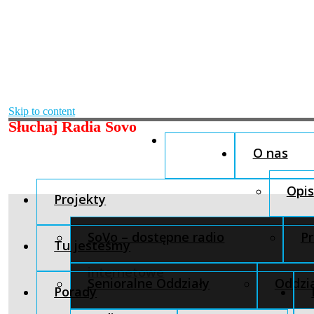
Skip to content
Słuchaj Radia Sovo
O nas
Opis
Projekty
SoVo – dostępne radio
Pr
Tu jesteśmy
internetowe
Senioralne Oddziały
Oddzia
Porady