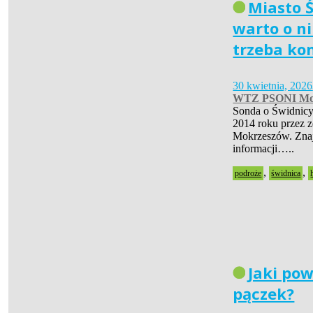
Miasto Ś
warto o ni
trzeba ko
30 kwietnia, 2026
WTZ PSONI Mo
Sonda o Świdnicy
2014 roku przez 
Mokrzeszów. Znaj
informacji…..
,
,
podroże
świdnica
Jaki pow
pączek?