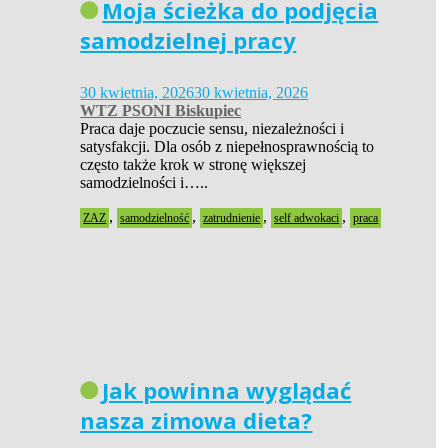
Moja ścieżka do podjęcia
samodzielnej pracy
30 kwietnia, 2026
30 kwietnia, 2026
WTZ PSONI Biskupiec
Praca daje poczucie sensu, niezależności i
satysfakcji. Dla osób z niepełnosprawnością to
często także krok w stronę większej
samodzielności i…..
,
,
,
,
ZAZ
samodzielność
zatrudnienie
self adwokaci
praca
Jak powinna wyglądać
nasza zimowa dieta?