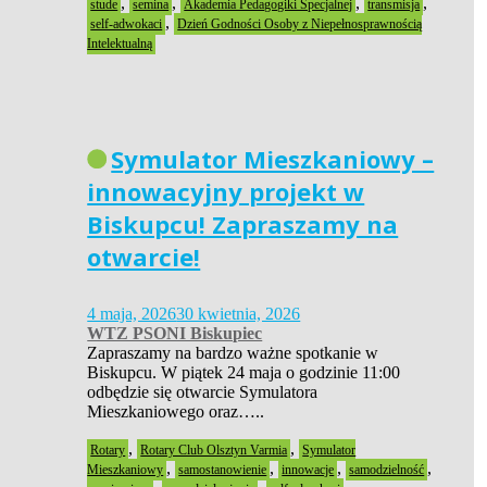
,
,
,
,
stude
semina
Akademia Pedagogiki Specjalnej
transmisja
,
self-adwokaci
Dzień Godności Osoby z Niepełnosprawnością
Intelektualną
Symulator Mieszkaniowy –
innowacyjny projekt w
Biskupcu! Zapraszamy na
otwarcie!
4 maja, 2026
30 kwietnia, 2026
WTZ PSONI Biskupiec
Zapraszamy na bardzo ważne spotkanie w
Biskupcu. W piątek 24 maja o godzinie 11:00
odbędzie się otwarcie Symulatora
Mieszkaniowego oraz…..
,
,
Rotary
Rotary Club Olsztyn Varmia
Symulator
,
,
,
,
Mieszkaniowy
samostanowienie
innowacje
samodzielność