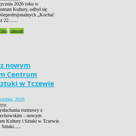
tycznia 2026 roku w
trum Kultury, odbył się
Nieprofesjonalnych „Kochać
już 22……
,
Film
człowiek
 z nowym
em Centrum
Sztuki w Tczewie
wietnia, 2026
zew
ysłuchania rozmowy z
iechowskim – nowym
um Kultury i Sztuki w Tczewie.
i Sztuki…..