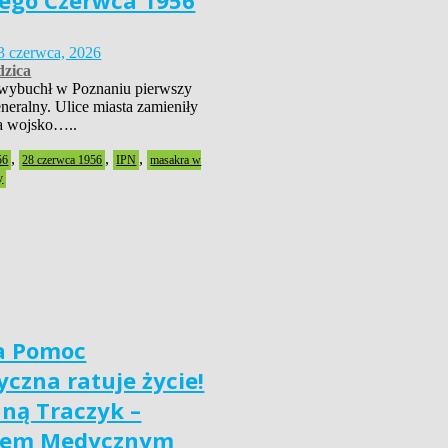
ego Czerwca 1956
3 czerwca, 2026
zica
wybuchł w Poznaniu pierwszy
neralny. Ulice miasta zamieniły
 a wojsko…..
,
,
,
56
28 czerwca 1956
IPN
masakra w
y
a Pomoc
czna ratuje życie!
nną Traczyk –
iem Medycznym