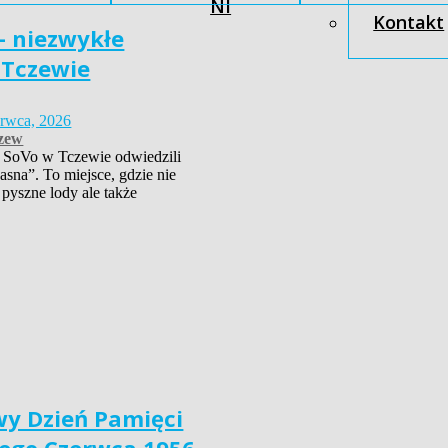
NI
Kontakt
– niezwykłe
 Tczewie
erwca, 2026
zew
 SoVo w Tczewie odwiedzili
asna”. To miejsce, gdzie nie
 pyszne lody ale także
y Dzień Pamięci