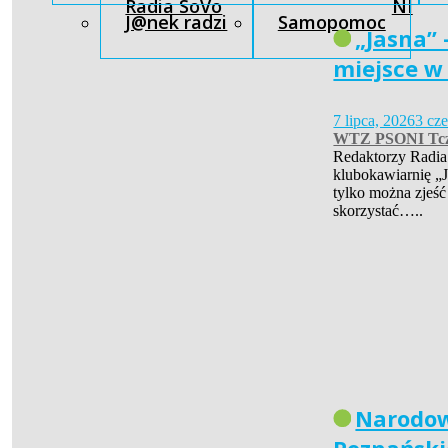
Radia SoVo
NI
J@nek radzi
Samopomoc
„Jasna” 
miejsce w
7 lipca, 2026
3 cz
WTZ PSONI Tc
Redaktorzy Radia
klubokawiarnię „J
tylko można zjeść
skorzystać…..
Narodow