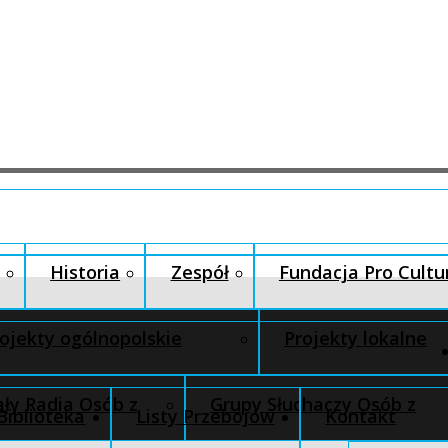
Historia
Zespół
Fundacja Pro Cultu
ojekty ogólnopolskie
Projekty lokalne
ły Radia Osób z
Grupy Słuchaczy Osób z
Biblioteka
Listy Przebojów
Kontakt