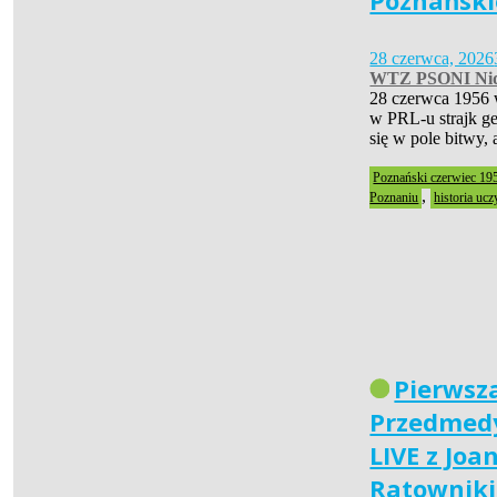
Poznański
28 czerwca, 2026
WTZ PSONI Nid
28 czerwca 1956 
w PRL-u strajk ge
się w pole bitwy,
Poznański czerwiec 19
,
Poznaniu
historia ucz
Pierwsz
Przedmedy
LIVE z Joa
Ratownik