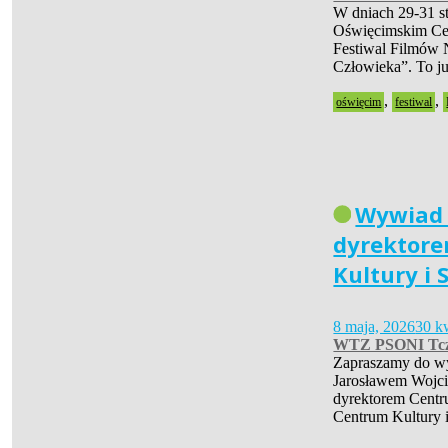
W dniach 29-31 s
Oświęcimskim Cen
Festiwal Filmów 
Człowieka”. To 
,
,
oświęcim
festiwal
Wywiad
dyrektor
Kultury i 
8 maja, 2026
30 k
WTZ PSONI Tc
Zapraszamy do w
Jarosławem Wojc
dyrektorem Centr
Centrum Kultury 