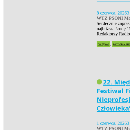
8 czerwca, 2026
3
WTZ PSONI Mo
Serdecznie zapra
najbliższą środę 1
Redaktorzy Radio
,
na żywo
ratownik m
22. Mię
Festiwal 
Nieprofes
Człowieka
1 czerwca, 2026
3
WTZ PSONI Mo