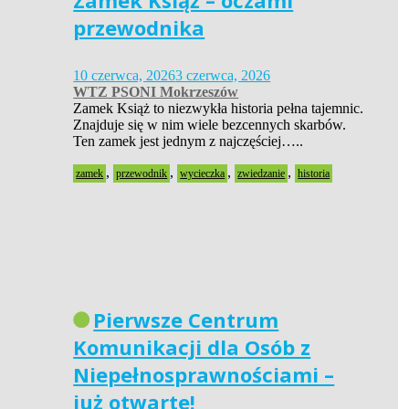
Zamek Książ – oczami
przewodnika
10 czerwca, 2026
3 czerwca, 2026
WTZ PSONI Mokrzeszów
Zamek Książ to niezwykła historia pełna tajemnic.
Znajduje się w nim wiele bezcennych skarbów.
Ten zamek jest jednym z najczęściej…..
,
,
,
,
zamek
przewodnik
wycieczka
zwiedzanie
historia
Pierwsze Centrum
Komunikacji dla Osób z
Niepełnosprawnościami –
już otwarte!