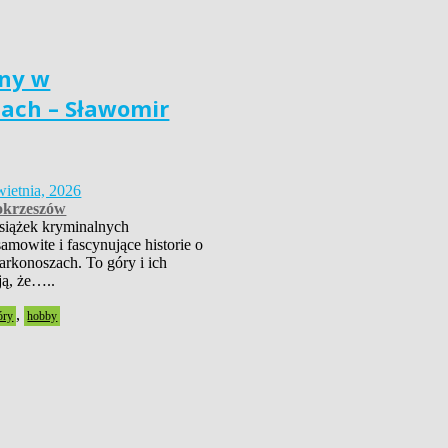
ny w
ach – Sławomir
wietnia, 2026
krzeszów
książek kryminalnych
amowite i fascynujące historie o
rkonoszach. To góry i ich
ją, że…..
,
óry
hobby