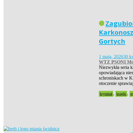
Zagubio
Karkonosz
Gortych
1 maja, 2026
30 k
WTZ PSONI Mo
Niezwykła seria 
opowiadająca nies
schroniskach w Ka
otoczenie sprawia
,
,
kryminał
książki
g