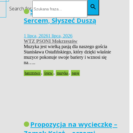
Search for:
Siła Pasji – Widzieć
Sercem, Słyszeć Duszą
1 lipca, 2026
1 lipca, 2026
WTZ PSONI Mokrzeszów
Muzyka jest wielką pasją dla naszego gościa
Stanisława Ostafińskiego, który dzięki właśnie
muzyce pokonuje swoje bariery i wznosi się
na…..
,
,
,
harcerstwo
śpiew
muzyka
pasja
Propozycja na wycieczkę –