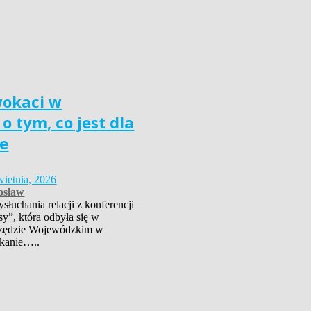
wokaci w
o tym, co jest dla
e
wietnia, 2026
osław
łuchania relacji z konferencji
sy”, która odbyła się w
zędzie Wojewódzkim w
kanie…..