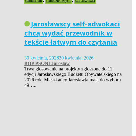
,
,
seminarium
samodzielneżycie
self adwokaci
Jarosławscy self-adwokaci
chcą wydać przewodnik w
tekście łatwym do czytania
30 kwietnia, 2026
30 kwietnia, 2026
BOP PSONI Jarosław
Trwa głosowanie na projekty zgłoszone do 11.
edycji Jarosławskiego Budżetu Obywatelskiego na
2026 rok. Mieszkańcy Jarosławia mają do wyboru
49…..