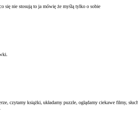
co się nie stosują to ja mówię że myślą tylko o sobie
wki.
ze, czytamy książki, układamy puzzle, oglądamy ciekawe filmy, słu
.