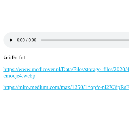
źródło fot. :
https://www.medicover.pl/Data/Files/storage_files/20
emocje4.webp
https://miro.medium.com/max/1250/1*opfc-ni2X3ipRs