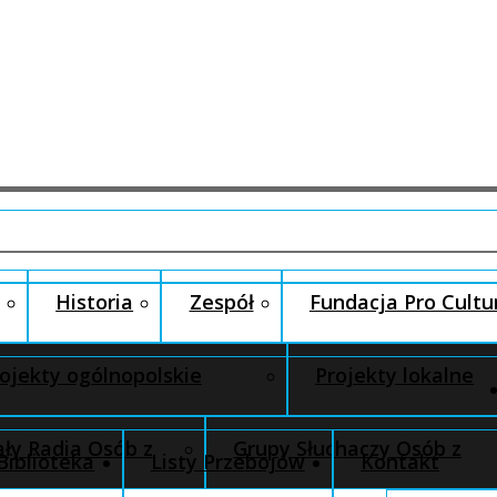
Historia
Zespół
Fundacja Pro Cultu
ojekty ogólnopolskie
Projekty lokalne
ły Radia Osób z
Grupy Słuchaczy Osób z
Biblioteka
Listy Przebojów
Kontakt