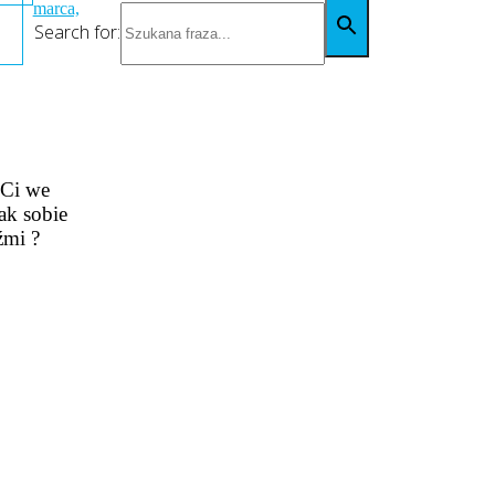
marca,
Search for:
 Ci we
ak sobie
źmi ?