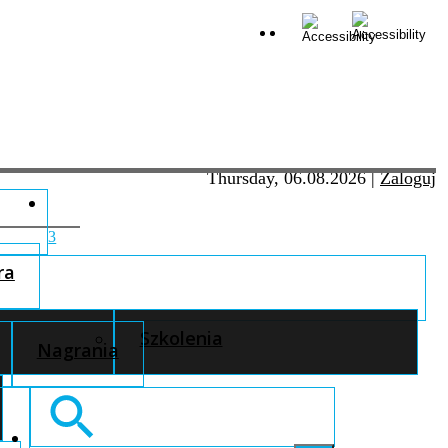
Thursday, 06.08.2026
|
Zaloguj
3
ra
Szkolenia
Nagrania