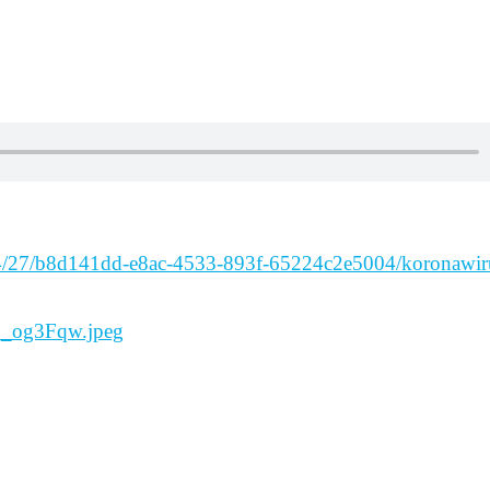
20/4/27/b8d141dd-e8ac-4533-893f-65224c2e5004/koronawir
F_og3Fqw.jpeg