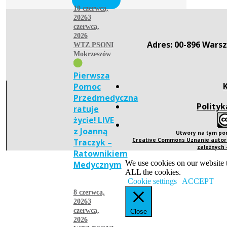
10 czerwca,
2026
3
czerwca,
2026
Adres: 00-896 Warsz
WTZ PSONI
Mokrzeszów
Pierwsza
Pomoc
Przedmedyczna
Polityk
ratuje
życie! LIVE
z Joanną
Utwory na tym po
Creative Commons Uznanie autors
Traczyk –
zależnych
Ratownikiem
We use cookies on our website t
Medycznym
ALL the cookies.
Cookie settings
ACCEPT
8 czerwca,
2026
3
czerwca,
Close
2026