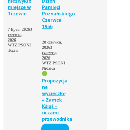
niezwykłe
Dzień
miejsce w
Pamięci
Tczewie
Poznańskiego
Czerwca
1956
7 lipca, 2026
3
czerwca,
2026
28 czerwca,
WTZ PSONI
2026
3
Tczew
czerwca,
2026
WTZ PSONI
Nidzica
Propozycja
na
wycieczkę
– Zamek
Książ –
oczami
przewodnika