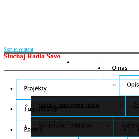
Skip to content
Słuchaj Radia Sovo
O nas
Opis
Projekty
SoVo – dostępne radio
Pr
Tu jesteśmy
internetowe
Senioralne Oddziały
Oddzia
Porady