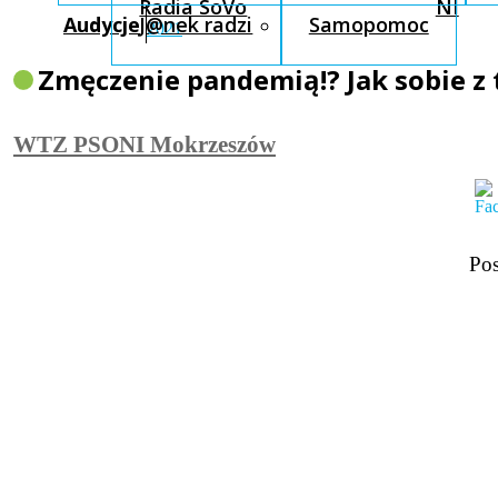
Radia SoVo
NI
Audycje
J@nek radzi
Samopomoc
2021
Zmęczenie pandemią!? Jak sobie z 
WTZ PSONI Mokrzeszów
Pos