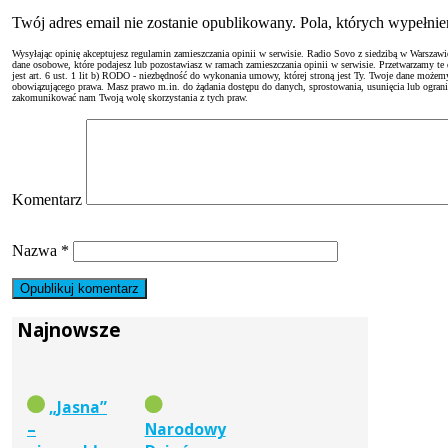
Twój adres email nie zostanie opublikowany. Pola, których wypełn
Wysyłając opinię akceptujesz regulamin zamieszczania opinii w serwisie. Radio Sovo z siedzibą w Warszaw
dane osobowe, które podajesz lub pozostawiasz w ramach zamieszczania opinii w serwisie. Przetwarzamy te
jest art. 6 ust. 1 lit b) RODO - niezbędność do wykonania umowy, której stroną jest Ty. Twoje dane moż
obowiązującego prawa. Masz prawo m.in. do żądania dostępu do danych, sprostowania, usunięcia lub ogranicze
zakomunikować nam Twoją wolę skorzystania z tych praw.
Komentarz
Nazwa
*
Najnowsze
„Jasna”
–
Narodowy