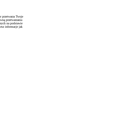
r przetwarza Twoje
awną przetwarzania
anych na podstawie
esz informacje jak