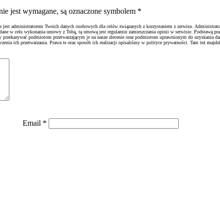
ienie jest wymagane, są oznaczone symbolem
*
ie jest administratorem Twoich danych osobowych dla celów związanych z korzystaniem z serwisu. Administrato
 dane w celu wykonania umowy z Tobą, tą umową jest regulamin zamieszczania opinii w serwisie. Podstawą pr
emy przekazywać podmiotom przetwarzającym je na nasze zlecenie oraz podmiotom uprawnionym do uzyskania d
nia ich przetwarzania. Prawa te oraz sposób ich realizacji opisaliśmy w polityce prywatności. Tam też znajdzi
Email
*