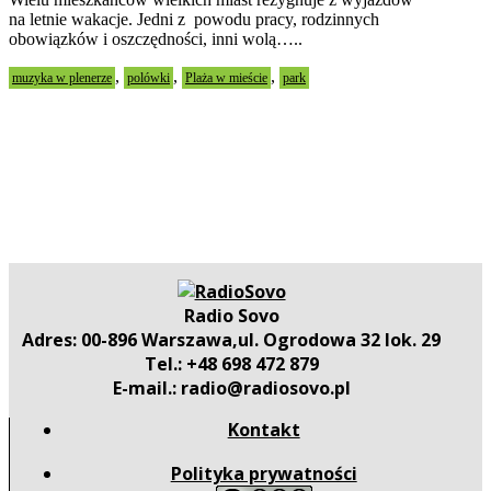
na letnie wakacje. Jedni z powodu pracy, rodzinnych
obowiązków i oszczędności, inni wolą…..
,
,
,
muzyka w plenerze
polówki
Plaża w mieście
park
Radio Sovo
Adres: 00-896 Warszawa,ul. Ogrodowa 32 lok. 29
Tel.: +48 698 472 879
E-mail.: radio@radiosovo.pl
Kontakt
Polityka prywatności