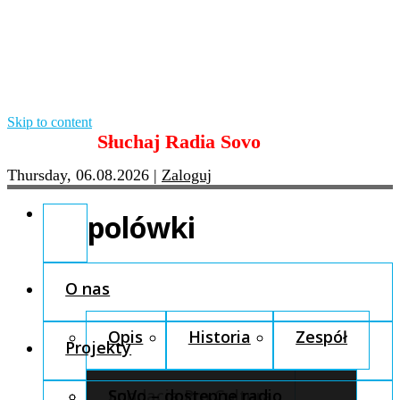
Skip to content
Słuchaj Radia Sovo
Thursday, 06.08.2026
|
Zaloguj
polówki
O nas
Opis
Historia
Zespół
Projekty
Fundacja Pro Cultura
SoVo – dostępne radio