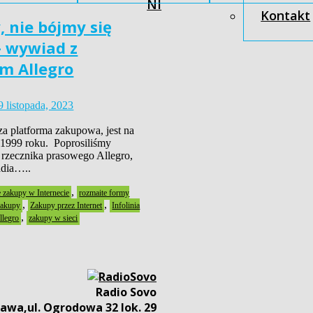
NI
Kontakt
, nie bójmy się
 wywiad z
em Allegro
9 listopada, 2023
za platforma zakupowa, jest na
 1999 roku. Poprosiliśmy
 rzecznika prasowego Allegro,
adia…..
,
e zakupy w Internecie
rozmaite formy
,
,
zakupy
Zakupy przez Internet
Infolinia
,
llegro
zakupy w sieci
Radio Sovo
awa,ul. Ogrodowa 32 lok. 29