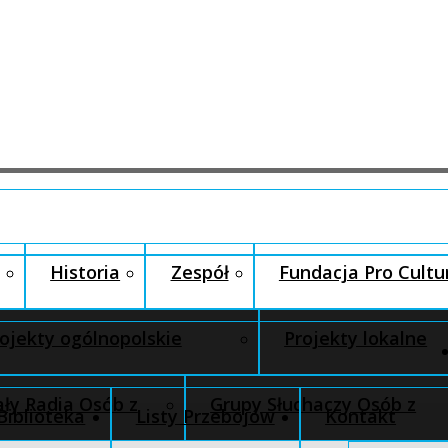
Historia
Zespół
Fundacja Pro Cultu
ojekty ogólnopolskie
Projekty lokalne
ły Radia Osób z
Grupy Słuchaczy Osób z
Biblioteka
Listy Przebojów
Kontakt