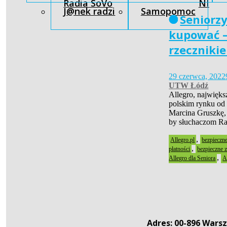
Radia SoVo
NI
J@nek radzi
Samopomoc
Seniorzy
kupować –
rzeczniki
29 czerwca, 2022
UTW Łódź
Allegro, najwięks
polskim rynku od
Marcina Gruszkę,
by słuchaczom R
,
Allegro.pl
bezpieczn
,
płatności
bezpieczne 
,
Allegro dla Seniora
A
Adres: 00-896 Warsz