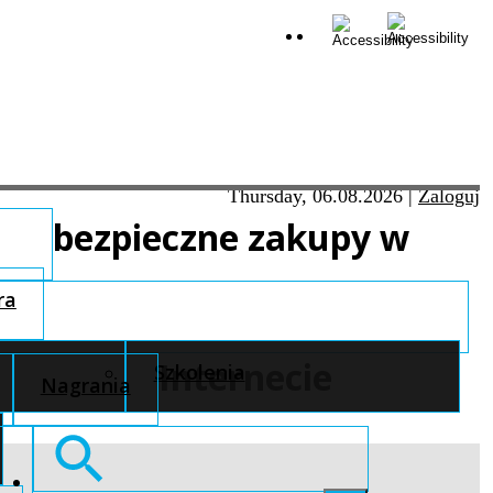
Thursday, 06.08.2026
|
Zaloguj
bezpieczne zakupy w
ra
Internecie
Szkolenia
Nagrania