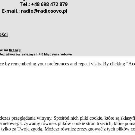
Tel.: +48 698 472 879
E-mail.: radio@radiosovo.pl
ości
pne na
licencji
 Bez utworów zależnych 4.0 Międzynarodowe
ce by remembering your preferences and repeat visits. By clicking “Acc
dczas przeglądania witryny. Spośród nich pliki cookie, które są skla
ernetowej. Używamy również plików cookie stron trzecich, które pomag
 tylko za Twoją zgodą. Możesz również zrezygnować z tych plików coo