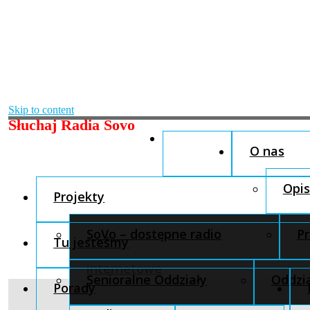
Skip to content
Słuchaj Radia Sovo
O nas
Opis
Projekty
SoVo – dostępne radio
Pr
Tu jesteśmy
internetowe
Senioralne Oddziały
Oddzia
Porady