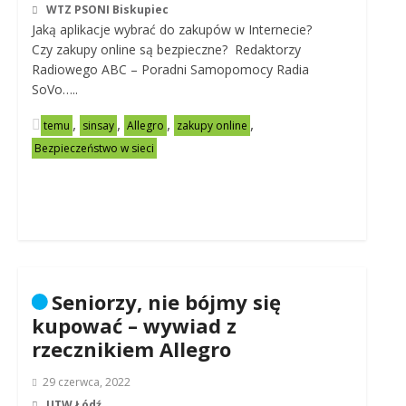
WTZ PSONI Biskupiec
Jaką aplikacje wybrać do zakupów w Internecie?
Czy zakupy online są bezpieczne? Redaktorzy
Radiowego ABC – Poradni Samopomocy Radia
SoVo…..
,
,
,
,
temu
sinsay
Allegro
zakupy online
Bezpieczeństwo w sieci
Seniorzy, nie bójmy się
kupować – wywiad z
rzecznikiem Allegro
29 czerwca, 2022
UTW Łódź