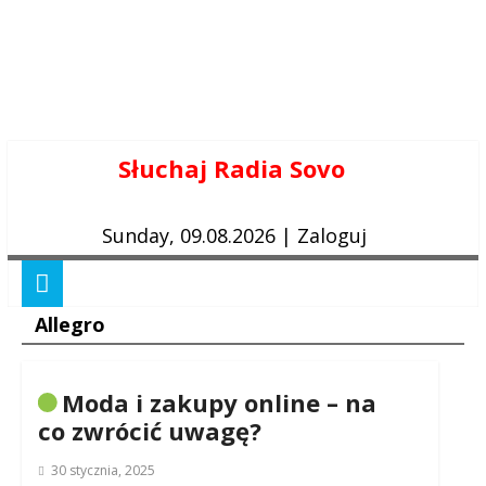
Skip
Słuchaj Radia Sovo
to
content
Sunday, 09.08.2026
|
Zaloguj
Allegro
Moda i zakupy online – na
co zwrócić uwagę?
30 stycznia, 2025