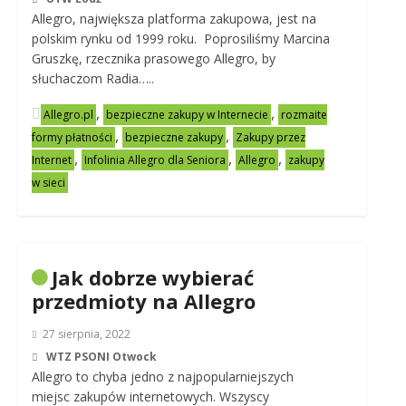
Allegro, największa platforma zakupowa, jest na
polskim rynku od 1999 roku. Poprosiliśmy Marcina
Gruszkę, rzecznika prasowego Allegro, by
słuchaczom Radia…..
,
,
Allegro.pl
bezpieczne zakupy w Internecie
rozmaite
,
,
formy płatności
bezpieczne zakupy
Zakupy przez
,
,
,
Internet
Infolinia Allegro dla Seniora
Allegro
zakupy
w sieci
Jak dobrze wybierać
przedmioty na Allegro
27 sierpnia, 2022
WTZ PSONI Otwock
Allegro to chyba jedno z najpopularniejszych
miejsc zakupów internetowych. Wszyscy